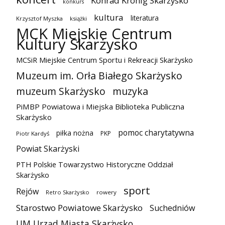
Konrad Krönig Skarżysko
konkurs
kultura
literatura
Krzysztof Myszka
książki
MCK Miejskie Centrum
Kultury Skarżysko
MCSiR Miejskie Centrum Sportu i Rekreacji Skarżysko
Muzeum im. Orła Białego Skarżysko
muzeum Skarżysko
muzyka
PiMBP Powiatowa i Miejska Biblioteka Publiczna
Skarżysko
pomoc charytatywna
piłka nożna
PKP
Piotr Kardyś
Powiat Skarżyski
PTH Polskie Towarzystwo Historyczne Oddział
Skarżysko
sport
Rejów
Retro Skarżysko
rowery
Starostwo Powiatowe Skarżysko
Suchedniów
UM Urząd Miasta Skarżysko