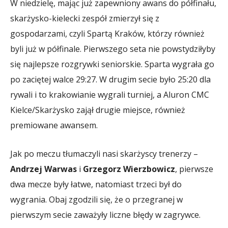
W niedzielę, mając już zapewniony awans do półfinału,
skarżysko-kielecki zespół zmierzył się z
gospodarzami, czyli Spartą Kraków, którzy również
byli już w półfinale. Pierwszego seta nie powstydziłyby
się najlepsze rozgrywki seniorskie. Sparta wygrała go
po zaciętej walce 29:27. W drugim secie było 25:20 dla
rywali i to krakowianie wygrali turniej, a Aluron CMC
Kielce/Skarżysko zajął drugie miejsce, również
premiowane awansem.
Jak po meczu tłumaczyli nasi skarżyscy trenerzy –
Andrzej Warwas
i
Grzegorz Wierzbowicz
, pierwsze
dwa mecze były łatwe, natomiast trzeci był do
wygrania. Obaj zgodzili się, że o przegranej w
pierwszym secie zaważyły liczne błędy w zagrywce.