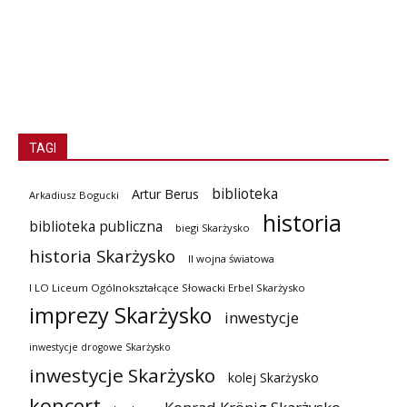
TAGI
biblioteka
Artur Berus
Arkadiusz Bogucki
historia
biblioteka publiczna
biegi Skarżysko
historia Skarżysko
II wojna światowa
I LO Liceum Ogólnokształcące Słowacki Erbel Skarżysko
imprezy Skarżysko
inwestycje
inwestycje drogowe Skarżysko
inwestycje Skarżysko
kolej Skarżysko
koncert