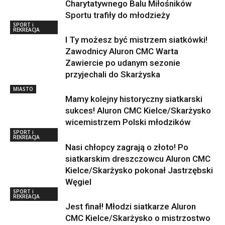
Charytatywnego Balu Miłośników
Sportu trafiły do młodzieży
SPORT i
REKREACJA
I Ty możesz być mistrzem siatkówki!
Zawodnicy Aluron CMC Warta
Zawiercie po udanym sezonie
przyjechali do Skarżyska
MIASTO
Mamy kolejny historyczny siatkarski
sukces! Aluron CMC Kielce/Skarżysko
wicemistrzem Polski młodzików
SPORT i
REKREACJA
Nasi chłopcy zagrają o złoto! Po
siatkarskim dreszczowcu Aluron CMC
Kielce/Skarżysko pokonał Jastrzębski
Węgiel
SPORT i
REKREACJA
Jest finał! Młodzi siatkarze Aluron
CMC Kielce/Skarżysko o mistrzostwo