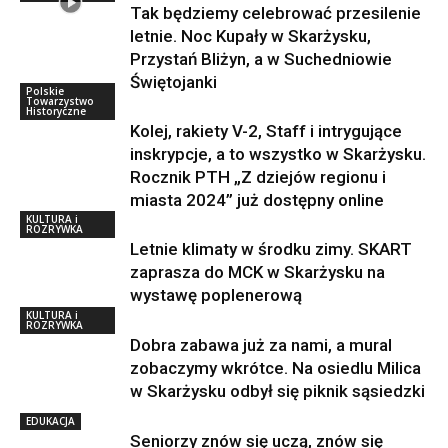
Tak będziemy celebrować przesilenie
letnie. Noc Kupały w Skarżysku,
Przystań Bliżyn, a w Suchedniowie
Świętojanki
Polskie
Towarzystwo
Historyczne
Kolej, rakiety V-2, Staff i intrygujące
inskrypcje, a to wszystko w Skarżysku.
Rocznik PTH „Z dziejów regionu i
miasta 2024” już dostępny online
KULTURA i
ROZRYWKA
Letnie klimaty w środku zimy. SKART
zaprasza do MCK w Skarżysku na
wystawę poplenerową
KULTURA i
ROZRYWKA
Dobra zabawa już za nami, a mural
zobaczymy wkrótce. Na osiedlu Milica
w Skarżysku odbył się piknik sąsiedzki
EDUKACJA
Seniorzy znów się uczą, znów się