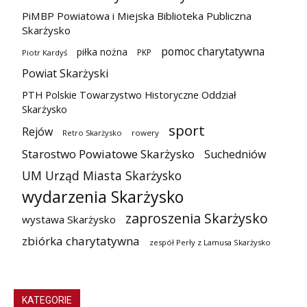
PiMBP Powiatowa i Miejska Biblioteka Publiczna
Skarżysko
pomoc charytatywna
piłka nożna
PKP
Piotr Kardyś
Powiat Skarżyski
PTH Polskie Towarzystwo Historyczne Oddział
Skarżysko
sport
Rejów
Retro Skarżysko
rowery
Starostwo Powiatowe Skarżysko
Suchedniów
UM Urząd Miasta Skarżysko
wydarzenia Skarżysko
zaproszenia Skarżysko
wystawa Skarżysko
zbiórka charytatywna
zespół Perły z Lamusa Skarżysko
KATEGORIE