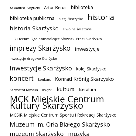
biblioteka
Artur Berus
Arkadiusz Bogucki
historia
biblioteka publiczna
biegi Skarżysko
historia Skarżysko
II wojna światowa
I LO Liceum Ogólnokształcące Słowacki Erbel Skarżysko
imprezy Skarżysko
inwestycje
inwestycje drogowe Skarżysko
inwestycje Skarżysko
kolej Skarżysko
koncert
Konrad Krönig Skarżysko
konkurs
kultura
literatura
Krzysztof Myszka
książki
MCK Miejskie Centrum
Kultury Skarżysko
MCSiR Miejskie Centrum Sportu i Rekreacji Skarżysko
Muzeum im. Orła Białego Skarżysko
muzeum Skarżysko
muzyka