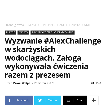
Strona główna
MIASTO
PROSPOŁECZNIE i CHARYTATYWNIE
LUDZIE
MIASTO
PROSPOŁECZNIE i CHARYTATYWNIE
Wyzwanie #AlexChallenge
w skarżyskich
wodociągach. Załoga
wykonywała ćwiczenia
razem z prezesem
Przez
Paweł Wełpa
-
26 sierpnia 2020
3551
Facebook
Twitter
Email