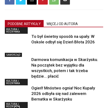
PODOBNE ARTYKUŁY
WIĘCEJ OD AUTORA
KULTURA i
ROZRYWKA
To był świetny sposób na upały. W
Oskole odbył się Dzień Błota 2026
SAMORZĄD
Darmowa komunikacja w Skarżysku.
Na początek bez wyjątku dla
wszystkich, potem i tak trzeba
będzie… płacić
KULTURA i
ROZRYWKA
Ogień! Mnóstwo ognia! Noc Kupały
2026 odbyła się nad zalewem
Bernatka w Skarżysku
KULTURA i
ROZRYWKA