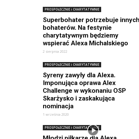
PROSPOŁECZNIE i CHARYTATYWNIE
Superbohater potrzebuje innyc
bohaterów. Na festynie
charytatywnym będziemy
wspierać Alexa Michalskiego
2 sierpnia 2022
PROSPOŁECZNIE i CHARYTATYWNIE
Syreny zawyły dla Alexa.
Imponująca oprawa Alex
Challenge w wykonaniu OSP
Skarżysko i zaskakująca
nominacja
1 września 2020
PROSPOŁECZNIE i CHARYTATYWNIE
Młodzi piłkarze dla Alexa