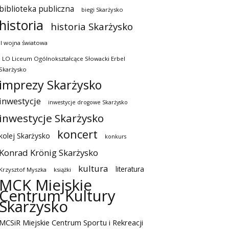
biblioteka publiczna
biegi Skarżysko
historia
historia Skarżysko
II wojna światowa
I LO Liceum Ogólnokształcące Słowacki Erbel
Skarżysko
imprezy Skarżysko
inwestycje
inwestycje drogowe Skarżysko
inwestycje Skarżysko
koncert
kolej Skarżysko
konkurs
Konrad Krönig Skarżysko
kultura
literatura
Krzysztof Myszka
książki
MCK Miejskie
Centrum Kultury
Skarżysko
MCSiR Miejskie Centrum Sportu i Rekreacji