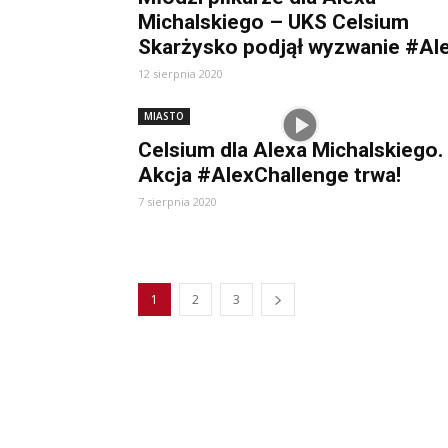
Michalskiego – UKS Celsium
Skarżysko podjął wyzwanie #Al
12 sierpnia 2020
MIASTO
Celsium dla Alexa Michalskiego.
Akcja #AlexChallenge trwa!
7 sierpnia 2020
1
2
3