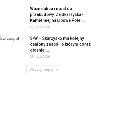
Ważna ulica i most do
przebudowy. Ze Skarżyska-
Kamiennej na Lipowe Pole...
27 lipca 2026
S/W – Skarżysko ma kolejny
ceniony zespół, o którym coraz
głośniej...
25 lipca 2026
Wczytaj więcej