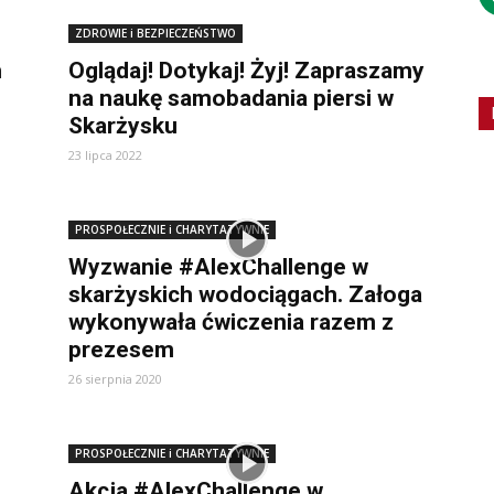
ZDROWIE i BEZPIECZEŃSTWO
h
Oglądaj! Dotykaj! Żyj! Zapraszamy
na naukę samobadania piersi w
Skarżysku
23 lipca 2022
PROSPOŁECZNIE i CHARYTATYWNIE
Wyzwanie #AlexChallenge w
skarżyskich wodociągach. Załoga
wykonywała ćwiczenia razem z
prezesem
26 sierpnia 2020
PROSPOŁECZNIE i CHARYTATYWNIE
Akcja #AlexChallenge w