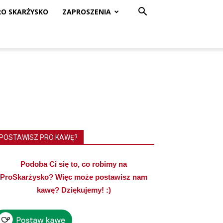
RO SKARŻYSKO
ZAPROSZENIA
POSTAWISZ PRO KAWĘ?
Podoba Ci się to, co robimy na
ProSkarżysko? Więc może postawisz nam
kawę? Dziękujemy! :)