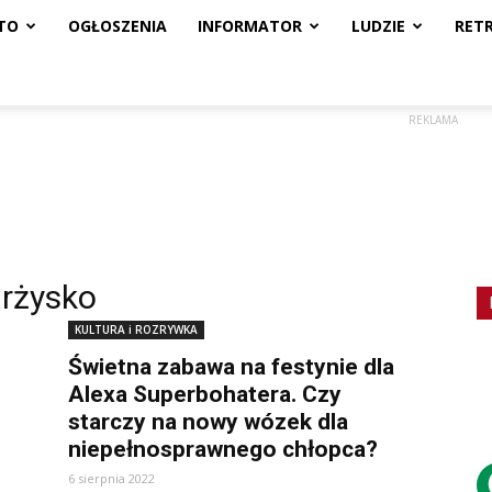
TO
OGŁOSZENIA
INFORMATOR
LUDZIE
RET
REKLAMA
arżysko
KULTURA i ROZRYWKA
Świetna zabawa na festynie dla
Alexa Superbohatera. Czy
starczy na nowy wózek dla
niepełnosprawnego chłopca?
6 sierpnia 2022