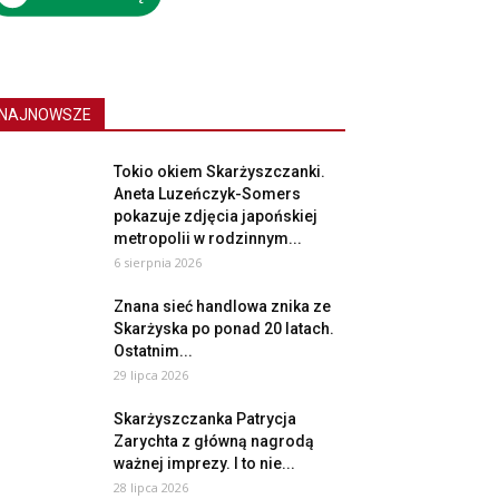
NAJNOWSZE
Tokio okiem Skarżyszczanki.
Aneta Luzeńczyk-Somers
pokazuje zdjęcia japońskiej
metropolii w rodzinnym...
6 sierpnia 2026
Znana sieć handlowa znika ze
Skarżyska po ponad 20 latach.
Ostatnim...
29 lipca 2026
Skarżyszczanka Patrycja
Zarychta z główną nagrodą
ważnej imprezy. I to nie...
28 lipca 2026