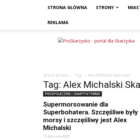
STRONA GŁÓWNA
STRONY
MIAS
REKLAMA
ProSkarżysko
Strona główna
Tagi
Alex Michalski Skarżysko
Tag: Alex Michalski Sk
PROSPOŁECZNIE i CHARYTATYWNIE
Supermorsowanie dla
Superbohatera. Szczęśliwe były
morsy i szczęśliwy jest Alex
Michalski
15 stycznia 2023