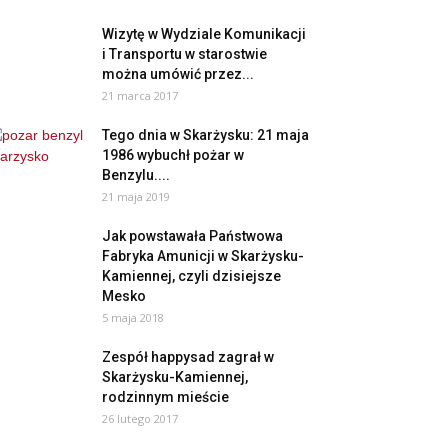
Wizytę w Wydziale Komunikacji
i Transportu w starostwie
można umówić przez...
21 marca 2017
Tego dnia w Skarżysku: 21 maja
1986 wybuchł pożar w
Benzylu....
21 maja 2019
Jak powstawała Państwowa
Fabryka Amunicji w Skarżysku-
Kamiennej, czyli dzisiejsze
Mesko
5 maja 2018
Zespół happysad zagrał w
Skarżysku-Kamiennej,
rodzinnym mieście
26 lutego 2017