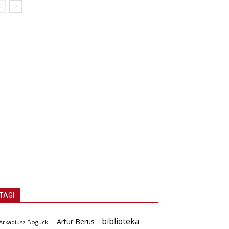
TAGI
biblioteka
Artur Berus
Arkadiusz Bogucki