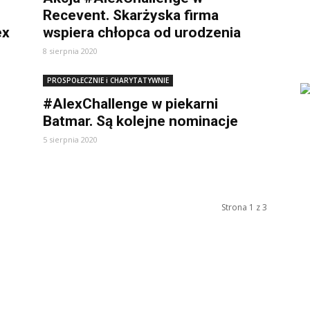
Recevent. Skarżyska firma
ex
wspiera chłopca od urodzenia
8 sierpnia 2020
PROSPOŁECZNIE i CHARYTATYWNIE
#AlexChallenge w piekarni
Batmar. Są kolejne nominacje
5 sierpnia 2020
Strona 1 z 3