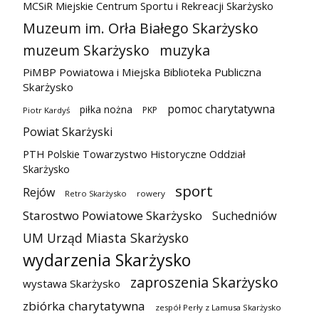
MCSiR Miejskie Centrum Sportu i Rekreacji Skarżysko
Muzeum im. Orła Białego Skarżysko
muzeum Skarżysko
muzyka
PiMBP Powiatowa i Miejska Biblioteka Publiczna
Skarżysko
pomoc charytatywna
piłka nożna
PKP
Piotr Kardyś
Powiat Skarżyski
PTH Polskie Towarzystwo Historyczne Oddział
Skarżysko
sport
Rejów
Retro Skarżysko
rowery
Starostwo Powiatowe Skarżysko
Suchedniów
UM Urząd Miasta Skarżysko
wydarzenia Skarżysko
zaproszenia Skarżysko
wystawa Skarżysko
zbiórka charytatywna
zespół Perły z Lamusa Skarżysko