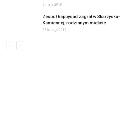
5 maja 2018
Zespół happysad zagrał w Skarżysku-
Kamiennej, rodzinnym mieście
26 lutego 2017