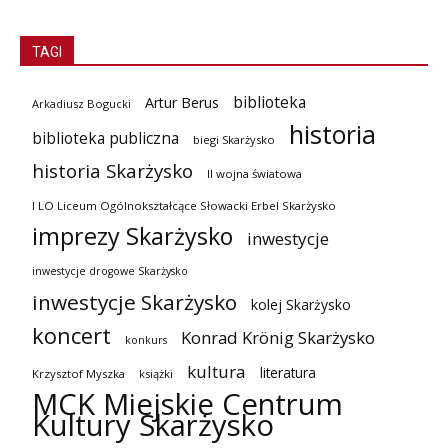
TAGI
biblioteka
Artur Berus
Arkadiusz Bogucki
historia
biblioteka publiczna
biegi Skarżysko
historia Skarżysko
II wojna światowa
I LO Liceum Ogólnokształcące Słowacki Erbel Skarżysko
imprezy Skarżysko
inwestycje
inwestycje drogowe Skarżysko
inwestycje Skarżysko
kolej Skarżysko
koncert
Konrad Krönig Skarżysko
konkurs
kultura
literatura
Krzysztof Myszka
książki
MCK Miejskie Centrum
Kultury Skarżysko