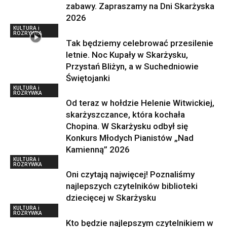
zabawy. Zapraszamy na Dni Skarżyska
2026
KULTURA i
ROZRYWKA
Tak będziemy celebrować przesilenie
letnie. Noc Kupały w Skarżysku,
Przystań Bliżyn, a w Suchedniowie
Świętojanki
KULTURA i
ROZRYWKA
Od teraz w hołdzie Helenie Witwickiej,
skarżyszczance, która kochała
Chopina. W Skarżysku odbył się
Konkurs Młodych Pianistów „Nad
Kamienną” 2026
KULTURA i
ROZRYWKA
Oni czytają najwięcej! Poznaliśmy
najlepszych czytelników biblioteki
dziecięcej w Skarżysku
KULTURA i
ROZRYWKA
Kto będzie najlepszym czytelnikiem w