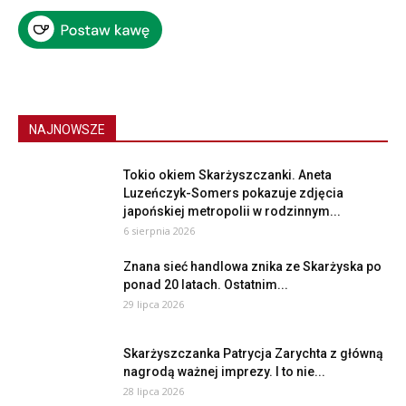
NAJNOWSZE
Tokio okiem Skarżyszczanki. Aneta
Luzeńczyk-Somers pokazuje zdjęcia
japońskiej metropolii w rodzinnym...
6 sierpnia 2026
Znana sieć handlowa znika ze Skarżyska po
ponad 20 latach. Ostatnim...
29 lipca 2026
Skarżyszczanka Patrycja Zarychta z główną
nagrodą ważnej imprezy. I to nie...
28 lipca 2026