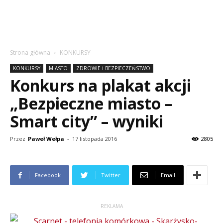
Strona główna
KONKURSY
KONKURSY
MIASTO
ZDROWIE i BEZPIECZEŃSTWO
Konkurs na plakat akcji
„Bezpieczne miasto –
Smart city” – wyniki
Przez
Paweł Wełpa
-
17 listopada 2016
2805
Facebook
Twitter
Email
REKLAMA