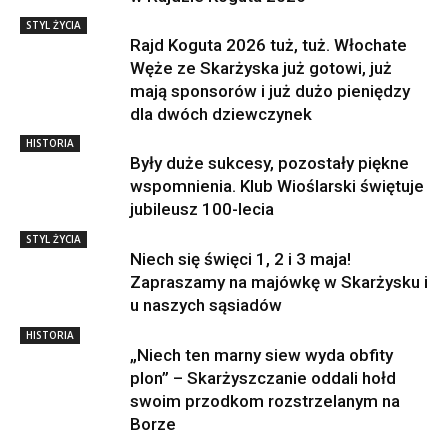
STYL ŻYCIA
Rajd Koguta 2026 tuż, tuż. Włochate
Węże ze Skarżyska już gotowi, już
mają sponsorów i już dużo pieniędzy
dla dwóch dziewczynek
HISTORIA
Były duże sukcesy, pozostały piękne
wspomnienia. Klub Wioślarski świętuje
jubileusz 100-lecia
STYL ŻYCIA
Niech się święci 1, 2 i 3 maja!
Zapraszamy na majówkę w Skarżysku i
u naszych sąsiadów
HISTORIA
„Niech ten marny siew wyda obfity
plon” – Skarżyszczanie oddali hołd
swoim przodkom rozstrzelanym na
Borze