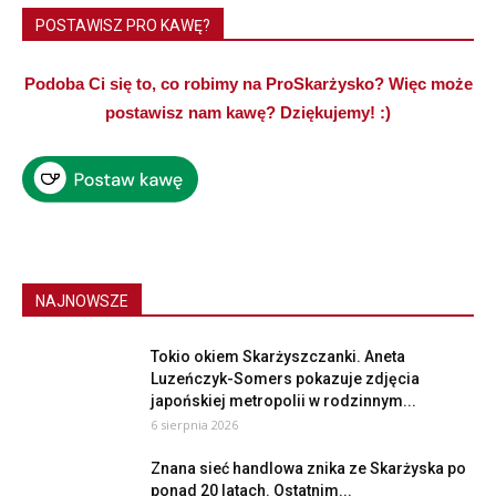
POSTAWISZ PRO KAWĘ?
Podoba Ci się to, co robimy na ProSkarżysko? Więc może
postawisz nam kawę? Dziękujemy! :)
NAJNOWSZE
Tokio okiem Skarżyszczanki. Aneta
Luzeńczyk-Somers pokazuje zdjęcia
japońskiej metropolii w rodzinnym...
6 sierpnia 2026
Znana sieć handlowa znika ze Skarżyska po
ponad 20 latach. Ostatnim...