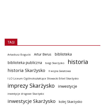
TAGI
biblioteka
Artur Berus
Arkadiusz Bogucki
historia
biblioteka publiczna
biegi Skarżysko
historia Skarżysko
II wojna światowa
I LO Liceum Ogólnokształcące Słowacki Erbel Skarżysko
imprezy Skarżysko
inwestycje
inwestycje drogowe Skarżysko
inwestycje Skarżysko
kolej Skarżysko