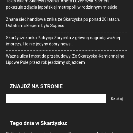
Tokio okiem Skarżyszczanki. Aneta Luzeńczyk-Somers
pokazuje zdjęcia japońskiej metropolii w rodzinnym mieście
Znana sieć handlowa znika ze Skarżyska po ponad 20 latach.
Ostatnim sklepem było Supeco
Skarżyszczanka Patrycja Zarychta z główną nagrodą ważnej
imprezy. I to nie jedyny dobry news…
Ważna ulica i most do przebudowy. Ze Skarżyska-Kamiennej na
Lipowe Pole przez rok jeździmy objazdem
ZNAJDŹ NA STRONIE
Tego dnia w Skarżysku: