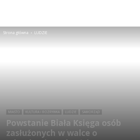
Strona główna
LUDZIE
MIASTO
KULTURA i ROZRYWKA
LUDZIE
SAMORZĄD
Powstanie Biała Księga osób
zasłużonych w walce o