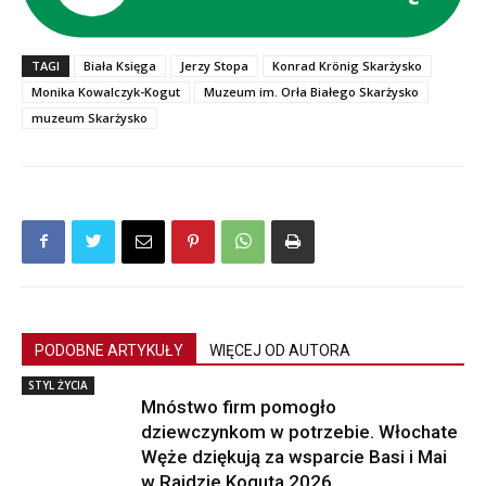
TAGI
Biała Księga
Jerzy Stopa
Konrad Krönig Skarżysko
Monika Kowalczyk-Kogut
Muzeum im. Orła Białego Skarżysko
muzeum Skarżysko
PODOBNE ARTYKUŁY
WIĘCEJ OD AUTORA
STYL ŻYCIA
Mnóstwo firm pomogło
dziewczynkom w potrzebie. Włochate
Węże dziękują za wsparcie Basi i Mai
w Rajdzie Koguta 2026