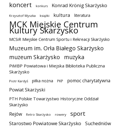
koncert
Konrad Krönig Skarżysko
konkurs
kultura
literatura
Krzysztof Myszka
książki
MCK Miejskie Centrum
Kultury Skarżysko
MCSiR Miejskie Centrum Sportu i Rekreacji Skarżysko
Muzeum im. Orła Białego Skarżysko
muzeum Skarżysko
muzyka
PiMBP Powiatowa i Miejska Biblioteka Publiczna
Skarżysko
pomoc charytatywna
piłka nożna
PKP
Piotr Kardyś
Powiat Skarżyski
PTH Polskie Towarzystwo Historyczne Oddział
Skarżysko
sport
Rejów
Retro Skarżysko
rowery
Starostwo Powiatowe Skarżysko
Suchedniów