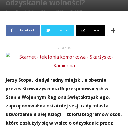
odzyskanie wolności?
Przez
Paweł Wełpa
-
26 lutego 2017
2387
Facebook
Twitter
Email
REKLAMA
Jerzy Stopa, kiedyś radny miejski, a obecnie
prezes Stowarzyszenia Represjonowanych w
Stanie Wojennym Regionu Świętokrzyskiego,
zaproponował na ostatniej sesji rady miasta
utworzenie Białej Księgi – zbioru biogramów osób,
które zasłużyły się w walce o odzyskanie przez