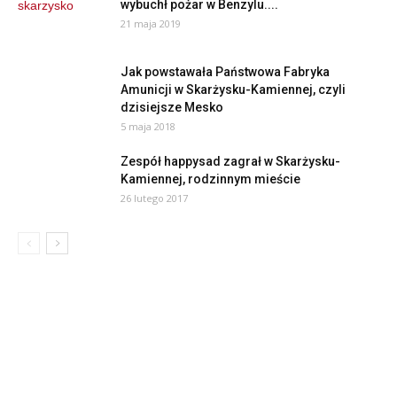
wybuchł pożar w Benzylu....
21 maja 2019
Jak powstawała Państwowa Fabryka
Amunicji w Skarżysku-Kamiennej, czyli
dzisiejsze Mesko
5 maja 2018
Zespół happysad zagrał w Skarżysku-
Kamiennej, rodzinnym mieście
26 lutego 2017