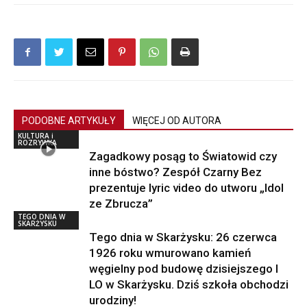
PODOBNE ARTYKUŁY
WIĘCEJ OD AUTORA
KULTURA i
ROZRYWKA
Zagadkowy posąg to Światowid czy
inne bóstwo? Zespół Czarny Bez
prezentuje lyric video do utworu „Idol
ze Zbrucza”
TEGO DNIA W
SKARŻYSKU
Tego dnia w Skarżysku: 26 czerwca
1926 roku wmurowano kamień
węgielny pod budowę dzisiejszego I
LO w Skarżysku. Dziś szkoła obchodzi
urodziny!