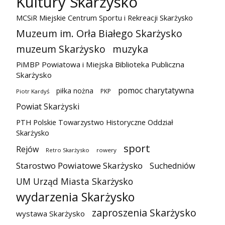
Kultury Skarżysko
MCSiR Miejskie Centrum Sportu i Rekreacji Skarżysko
Muzeum im. Orła Białego Skarżysko
muzeum Skarżysko
muzyka
PiMBP Powiatowa i Miejska Biblioteka Publiczna
Skarżysko
pomoc charytatywna
piłka nożna
PKP
Piotr Kardyś
Powiat Skarżyski
PTH Polskie Towarzystwo Historyczne Oddział
Skarżysko
sport
Rejów
Retro Skarżysko
rowery
Starostwo Powiatowe Skarżysko
Suchedniów
UM Urząd Miasta Skarżysko
wydarzenia Skarżysko
zaproszenia Skarżysko
wystawa Skarżysko