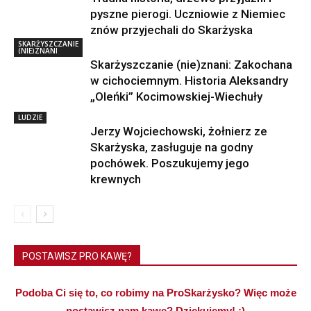
pyszne pierogi. Uczniowie z Niemiec
znów przyjechali do Skarżyska
SKARŻYSZCZANIE
(NIE)ZNANI
Skarżyszczanie (nie)znani: Zakochana
w cichociemnym. Historia Aleksandry
„Oleńki” Kocimowskiej-Wiechuły
LUDZIE
Jerzy Wojciechowski, żołnierz ze
Skarżyska, zasługuje na godny
pochówek. Poszukujemy jego
krewnych
POSTAWISZ PRO KAWĘ?
Podoba Ci się to, co robimy na ProSkarżysko? Więc może
postawisz nam kawę? Dziękujemy! :)