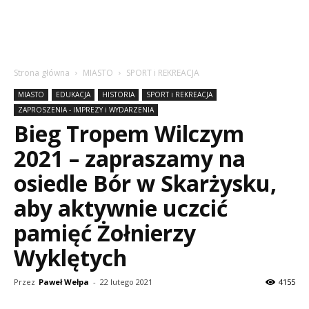
Strona główna
MIASTO
SPORT i REKREACJA
MIASTO
EDUKACJA
HISTORIA
SPORT i REKREACJA
ZAPROSZENIA - IMPREZY i WYDARZENIA
Bieg Tropem Wilczym
2021 – zapraszamy na
osiedle Bór w Skarżysku,
aby aktywnie uczcić
pamięć Żołnierzy
Wyklętych
Przez
Paweł Wełpa
-
22 lutego 2021
4155