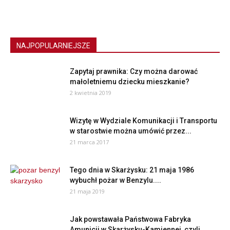
NAJPOPULARNIEJSZE
Zapytaj prawnika: Czy można darować
małoletniemu dziecku mieszkanie?
2 kwietnia 2019
Wizytę w Wydziale Komunikacji i Transportu
w starostwie można umówić przez...
21 marca 2017
Tego dnia w Skarżysku: 21 maja 1986
wybuchł pożar w Benzylu....
21 maja 2019
Jak powstawała Państwowa Fabryka
Amunicji w Skarżysku-Kamiennej, czyli