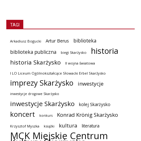
TAGI
biblioteka
Artur Berus
Arkadiusz Bogucki
historia
biblioteka publiczna
biegi Skarżysko
historia Skarżysko
II wojna światowa
I LO Liceum Ogólnokształcące Słowacki Erbel Skarżysko
imprezy Skarżysko
inwestycje
inwestycje drogowe Skarżysko
inwestycje Skarżysko
kolej Skarżysko
koncert
Konrad Krönig Skarżysko
konkurs
kultura
literatura
Krzysztof Myszka
książki
MCK Miejskie Centrum