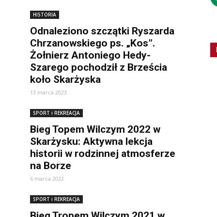
HISTORIA
Odnaleziono szczątki Ryszarda
Chrzanowskiego ps. „Kos”.
Żołnierz Antoniego Hedy-
Szarego pochodził z Brześcia
koło Skarżyska
13 marca 2023
SPORT i REKREACJA
Bieg Topem Wilczym 2022 w
Skarżysku: Aktywna lekcja
historii w rodzinnej atmosferze
na Borze
6 marca 2022
SPORT i REKREACJA
Bieg Tropem Wilczym 2021 w