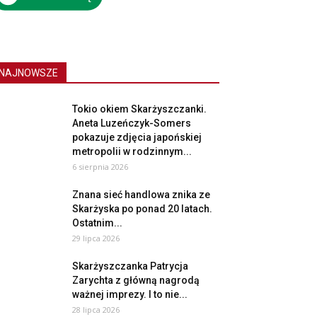
NAJNOWSZE
Tokio okiem Skarżyszczanki.
Aneta Luzeńczyk-Somers
pokazuje zdjęcia japońskiej
metropolii w rodzinnym...
6 sierpnia 2026
Znana sieć handlowa znika ze
Skarżyska po ponad 20 latach.
Ostatnim...
29 lipca 2026
Skarżyszczanka Patrycja
Zarychta z główną nagrodą
ważnej imprezy. I to nie...
28 lipca 2026