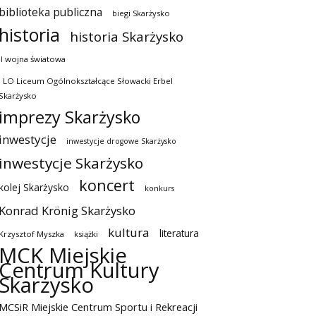
biblioteka publiczna
biegi Skarżysko
historia
historia Skarżysko
II wojna światowa
I LO Liceum Ogólnokształcące Słowacki Erbel
Skarżysko
imprezy Skarżysko
inwestycje
inwestycje drogowe Skarżysko
inwestycje Skarżysko
koncert
kolej Skarżysko
konkurs
Konrad Krönig Skarżysko
kultura
literatura
Krzysztof Myszka
książki
MCK Miejskie
Centrum Kultury
Skarżysko
MCSiR Miejskie Centrum Sportu i Rekreacji