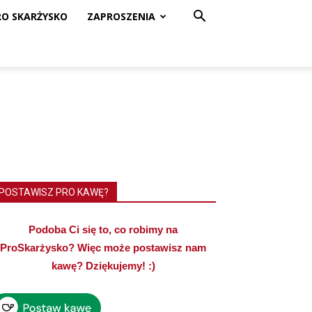
RO SKARŻYSKO
ZAPROSZENIA
POSTAWISZ PRO KAWĘ?
Podoba Ci się to, co robimy na
ProSkarżysko? Więc może postawisz nam
kawę? Dziękujemy! :)