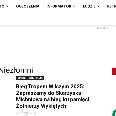
TO
OGŁOSZENIA
INFORMATOR
LUDZIE
RET
REKLAMA
 Niezłomni
SPORT i REKREACJA
Bieg Tropem Wilczym 2025:
Zapraszamy do Skarżyska i
Michniowa na bieg ku pamięci
Żołnierzy Wyklętych
23 lutego 2025