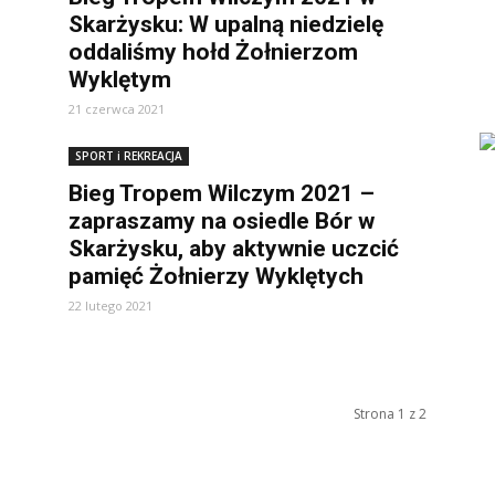
Skarżysku: W upalną niedzielę
oddaliśmy hołd Żołnierzom
Wyklętym
21 czerwca 2021
SPORT i REKREACJA
Bieg Tropem Wilczym 2021 –
zapraszamy na osiedle Bór w
Skarżysku, aby aktywnie uczcić
pamięć Żołnierzy Wyklętych
22 lutego 2021
Strona 1 z 2