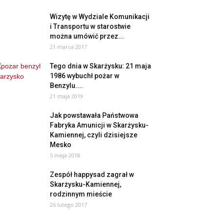
Wizytę w Wydziale Komunikacji
i Transportu w starostwie
można umówić przez...
21 marca 2017
Tego dnia w Skarżysku: 21 maja
1986 wybuchł pożar w
Benzylu....
21 maja 2019
Jak powstawała Państwowa
Fabryka Amunicji w Skarżysku-
Kamiennej, czyli dzisiejsze
Mesko
5 maja 2018
Zespół happysad zagrał w
Skarżysku-Kamiennej,
rodzinnym mieście
26 lutego 2017