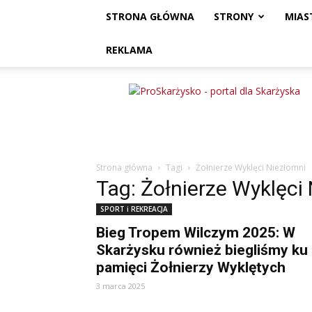
STRONA GŁÓWNA
STRONY
MIAS
REKLAMA
ProSkarżysko
Strona główna
Tagi
Żołnierze Wyklęci Niezłomni
Tag: Żołnierze Wyklęci
SPORT i REKREACJA
Bieg Tropem Wilczym 2025: W
Skarżysku również biegliśmy ku
pamięci Żołnierzy Wyklętych
3 marca 2025