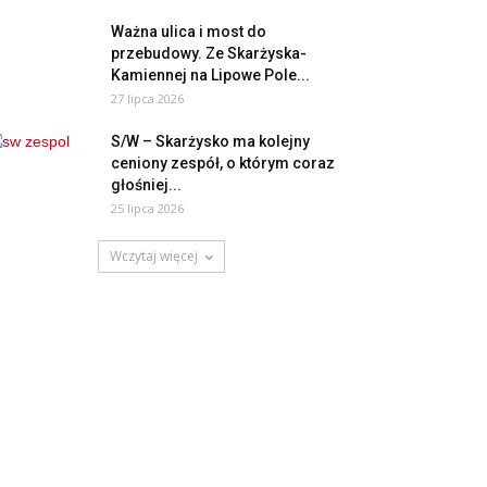
Ważna ulica i most do
przebudowy. Ze Skarżyska-
Kamiennej na Lipowe Pole...
27 lipca 2026
S/W – Skarżysko ma kolejny
ceniony zespół, o którym coraz
głośniej...
25 lipca 2026
Wczytaj więcej