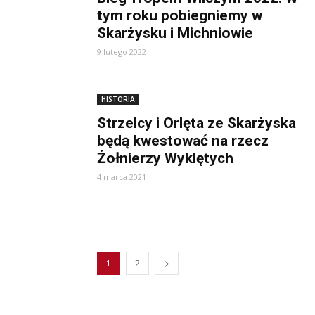
tym roku pobiegniemy w
Skarżysku i Michniowie
9 lutego 2022
HISTORIA
Strzelcy i Orlęta ze Skarżyska
będą kwestować na rzecz
Żołnierzy Wyklętych
4 marca 2021
1
2