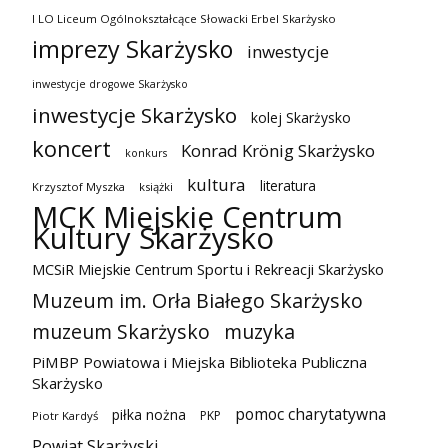
I LO Liceum Ogólnokształcące Słowacki Erbel Skarżysko
imprezy Skarżysko
inwestycje
inwestycje drogowe Skarżysko
inwestycje Skarżysko
kolej Skarżysko
koncert
Konrad Krönig Skarżysko
konkurs
kultura
literatura
Krzysztof Myszka
książki
MCK Miejskie Centrum
Kultury Skarżysko
MCSiR Miejskie Centrum Sportu i Rekreacji Skarżysko
Muzeum im. Orła Białego Skarżysko
muzeum Skarżysko
muzyka
PiMBP Powiatowa i Miejska Biblioteka Publiczna
Skarżysko
pomoc charytatywna
piłka nożna
PKP
Piotr Kardyś
Powiat Skarżyski