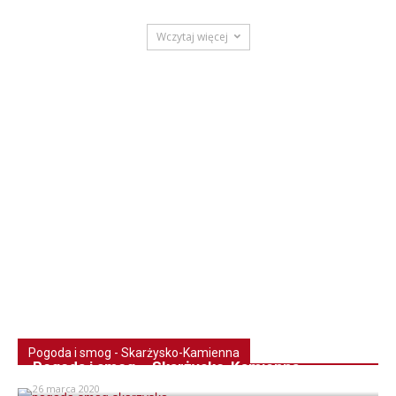
Wczytaj więcej
Pogoda i smog - Skarżysko-Kamienna
Pogoda i smog – Skarżysko-Kamienna
26 marca 2020