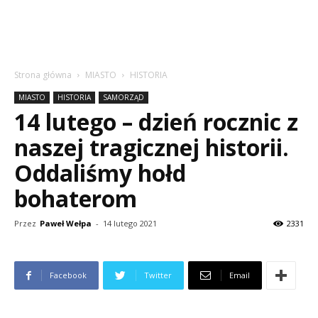
Strona główna
MIASTO
HISTORIA
MIASTO
HISTORIA
SAMORZĄD
14 lutego – dzień rocznic z
naszej tragicznej historii.
Oddaliśmy hołd
bohaterom
Przez
Paweł Wełpa
-
14 lutego 2021
2331
Facebook
Twitter
Email