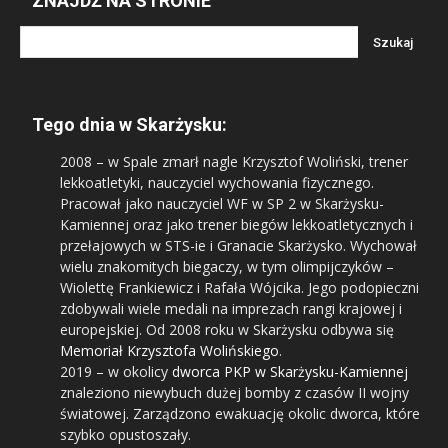
ZNAJDŹ NA STRONIE
Tego dnia w Skarżysku:
2008
– w Spale zmarł nagle Krzysztof Woliński, trener
lekkoatletyki, nauczyciel wychowania fizycznego.
Pracował jako nauczyciel WF w SP 2 w Skarżysku-
Kamiennej oraz jako trener biegów lekkoatletycznych i
przełajowych w STS-ie i Granacie Skarżysko. Wychował
wielu znakomitych biegaczy, w tym olimpijczyków –
Wiolettę Frankiewicz i Rafała Wójcika. Jego podopieczni
zdobywali wiele medali na imprezach rangi krajowej i
europejskiej. Od 2008 roku w Skarżysku odbywa się
Memoriał Krzysztofa Wolińskiego
.
2019
– w okolicy
dworca PKP w Skarżysku-Kamiennej
znaleziono niewybuch dużej bomby z czasów II wojny
światowej. Zarządzono ewakuację okolic dworca, które
szybko opustoszały.