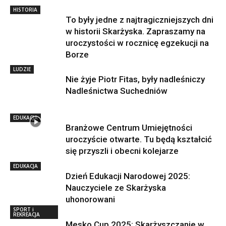
HISTORIA
To były jedne z najtragiczniejszych dni
w historii Skarżyska. Zapraszamy na
uroczystości w rocznicę egzekucji na
Borze
LUDZIE
Nie żyje Piotr Fitas, były nadleśniczy
Nadleśnictwa Suchedniów
EDUKACJA
Branżowe Centrum Umiejętności
uroczyście otwarte. Tu będą kształcić
się przyszli i obecni kolejarze
EDUKACJA
Dzień Edukacji Narodowej 2025:
Nauczyciele ze Skarżyska
uhonorowani
SPORT i
REKREACJA
Mesko Cup 2025: Skarżyszczanie w