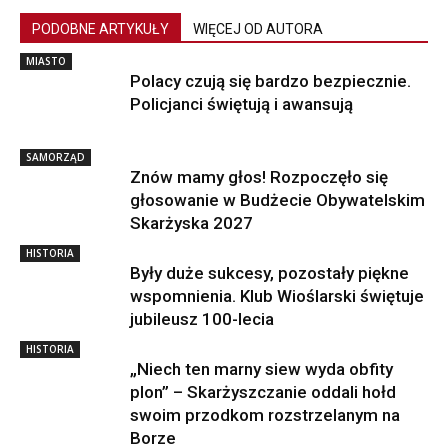
PODOBNE ARTYKUŁY
WIĘCEJ OD AUTORA
MIASTO
Polacy czują się bardzo bezpiecznie.
Policjanci świętują i awansują
SAMORZĄD
Znów mamy głos! Rozpoczęło się
głosowanie w Budżecie Obywatelskim
Skarżyska 2027
HISTORIA
Były duże sukcesy, pozostały piękne
wspomnienia. Klub Wioślarski świętuje
jubileusz 100-lecia
HISTORIA
„Niech ten marny siew wyda obfity
plon” – Skarżyszczanie oddali hołd
swoim przodkom rozstrzelanym na
Borze