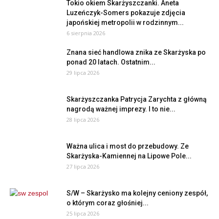
Tokio okiem Skarżyszczanki. Aneta
Luzeńczyk-Somers pokazuje zdjęcia
japońskiej metropolii w rodzinnym...
6 sierpnia 2026
Znana sieć handlowa znika ze Skarżyska po
ponad 20 latach. Ostatnim...
29 lipca 2026
Skarżyszczanka Patrycja Zarychta z główną
nagrodą ważnej imprezy. I to nie...
28 lipca 2026
Ważna ulica i most do przebudowy. Ze
Skarżyska-Kamiennej na Lipowe Pole...
27 lipca 2026
S/W – Skarżysko ma kolejny ceniony zespół,
o którym coraz głośniej...
25 lipca 2026