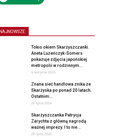
NAJNOWSZE
Tokio okiem Skarżyszczanki.
Aneta Luzeńczyk-Somers
pokazuje zdjęcia japońskiej
metropolii w rodzinnym...
6 sierpnia 2026
Znana sieć handlowa znika ze
Skarżyska po ponad 20 latach.
Ostatnim...
29 lipca 2026
Skarżyszczanka Patrycja
Zarychta z główną nagrodą
ważnej imprezy. I to nie...
28 lipca 2026