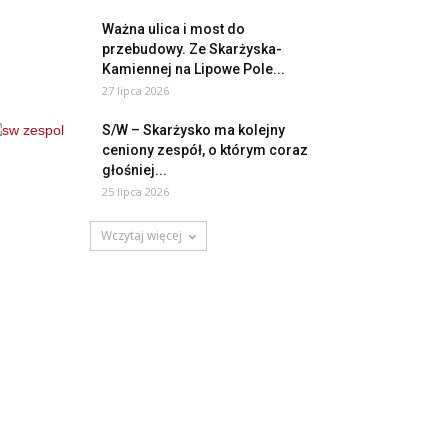
Ważna ulica i most do
przebudowy. Ze Skarżyska-
Kamiennej na Lipowe Pole...
27 lipca 2026
S/W – Skarżysko ma kolejny
ceniony zespół, o którym coraz
głośniej...
25 lipca 2026
Wczytaj więcej