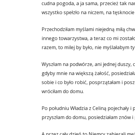
cudna pogoda, a ja sama, przecież tak nam
wszystko spełzło na niczem, na tęsknocie
Przechodziłam myślami niejedną miłą chwi
innego towarzystwa, a teraz co mi zostało 
razem, to milej by było, nie myślałabym ty
Wyszłam na podwórze, ani jednej duszy, cic
gdyby mnie na większą żałość, posiedzi
sobie i co było robić, posprzątałam i pos
wróciłam do domu.
Po południu Władzia z Celiną pojechały i 
przyszłam do domu, posiedziałam znów i p
A przez cały dzień to Niemcy zabierali m