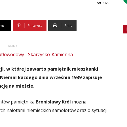
4120
mail
Pinterest
Print
REKLAMA
cji, w której zawarto pamiętnik mieszkanki
 Niemal każdego dnia września 1939 zapisuje
cję na mieście.
mentów pamiętnika
Bronisławy Król
można
h nalotami niemieckich samolotów oraz o sytuacji