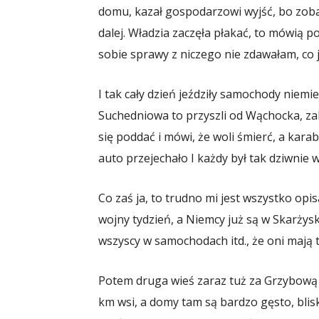
domu, kazał gospodarzowi wyjść, bo zobac
dalej. Władzia zaczęła płakać, to mówią po
sobie sprawy z niczego nie zdawałam, co j
I tak cały dzień jeździły samochody niemiec
Suchedniowa to przyszli od Wąchocka, zabr
się poddać i mówi, że woli śmierć, a karab
auto przejechało I każdy był tak dziwnie w
Co zaś ja, to trudno mi jest wszystko opi
wojny tydzień, a Niemcy już są w Skarżysk
wszyscy w samochodach itd., że oni mają
Potem druga wieś zaraz tuż za Grzybową Gó
km wsi, a domy tam są bardzo gęsto, blis