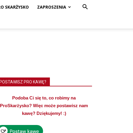
RO SKARŻYSKO
ZAPROSZENIA
POSTAWISZ PRO KAWĘ?
Podoba Ci się to, co robimy na
ProSkarżysko? Więc może postawisz nam
kawę? Dziękujemy! :)