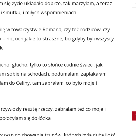
 się życie układało dobrze, tak marzyłam, a teraz
 i smutku, i miłych wspomnieniach.
lę w towarzystwie Romana, czy też rodziców, czy
– nic, och jakie to straszne, bo gdyby byli wszyscy
le.
ho, głucho, tylko to słońce cudnie świeci, jak
ałam sobie na schodach, podumałam, zapłakałam
złam do Celiny, tam zabrałam, co było moje i
przywiozły resztę rzeczy, zabrałam też co moje i
ołożyłam się do łóżka.
ężczyzn do chowania trupów, których była duża ilość