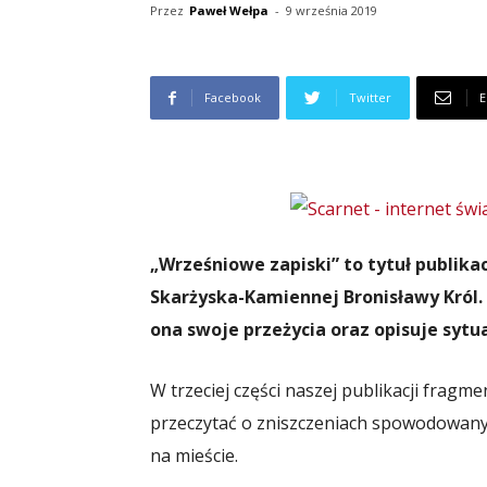
Przez
Paweł Wełpa
-
9 września 2019
Facebook
Twitter
E
„Wrześniowe zapiski” to tytuł publika
Skarżyska-Kamiennej Bronisławy Król.
ona swoje przeżycia oraz opisuje sytua
W trzeciej części naszej publikacji frag
przeczytać o zniszczeniach spowodowanyc
na mieście.