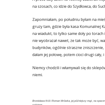
na szosach, co idzie do Szydłowca, do Suc
Zapomniałam, po południu byłam na mieśc
gruzy tam, gdzie była kasa Komunalnej K
na wiadukt, to tylko same doły po torach
nie wyobrażał nawet, że tak może być, wa
budynków, ogólnie straszne zniszczenie, 
dałam jej połowę, potem cioci drugi cały, 
Niemcy chodzili i włamywali się do sklepów
niemi.
Bronisława Król i Roman Mrówka, jej późniejszy mąż, na spac
rodzinne