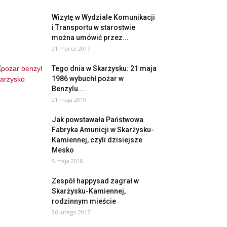
Wizytę w Wydziale Komunikacji
i Transportu w starostwie
można umówić przez...
21 marca 2017
Tego dnia w Skarżysku: 21 maja
1986 wybuchł pożar w
Benzylu....
21 maja 2019
Jak powstawała Państwowa
Fabryka Amunicji w Skarżysku-
Kamiennej, czyli dzisiejsze
Mesko
5 maja 2018
Zespół happysad zagrał w
Skarżysku-Kamiennej,
rodzinnym mieście
26 lutego 2017