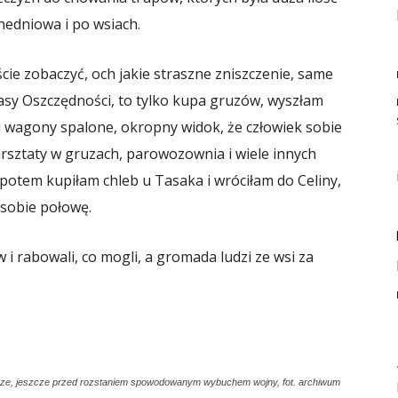
hedniowa i po wsiach.
ie zobaczyć, och jakie straszne zniszczenie, same
asy Oszczędności, to tylko kupa gruzów, wyszłam
 i wagony spalone, okropny widok, że człowiek sobie
rsztaty w gruzach, parowozownia i wiele innych
potem kupiłam chleb u Tasaka i wróciłam do Celiny,
i sobie połowę.
 i rabowali, co mogli, a gromada ludzi ze wsi za
erze, jeszcze przed rozstaniem spowodowanym wybuchem wojny, fot. archiwum