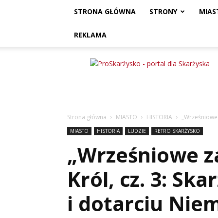
STRONA GŁÓWNA
STRONY
MIAS
REKLAMA
ProSkarżysko
Strona główna
MIASTO
HISTORIA
„Wrześniowe z
MIASTO
HISTORIA
LUDZIE
RETRO SKARŻYSKO
„Wrześniowe za
Król, cz. 3: Sk
i dotarciu Nie