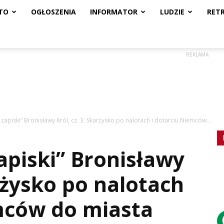
TO
OGŁOSZENIA
INFORMATOR
LUDZIE
RET
REKLAMA
apiski” Bronisławy Król, cz. 3: Skarżysko po nalotach i dotarciu Niemców...
piski” Bronisławy
arżysko po nalotach
mców do miasta