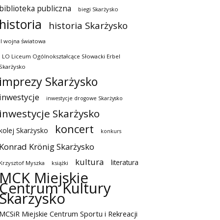
biblioteka publiczna
biegi Skarżysko
historia
historia Skarżysko
II wojna światowa
I LO Liceum Ogólnokształcące Słowacki Erbel
Skarżysko
imprezy Skarżysko
inwestycje
inwestycje drogowe Skarżysko
inwestycje Skarżysko
koncert
kolej Skarżysko
konkurs
Konrad Krönig Skarżysko
kultura
literatura
Krzysztof Myszka
książki
MCK Miejskie
Centrum Kultury
Skarżysko
MCSiR Miejskie Centrum Sportu i Rekreacji