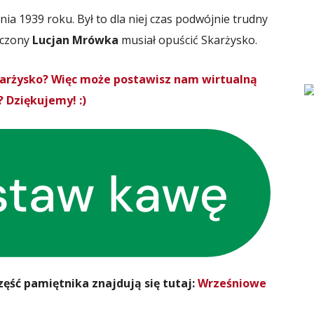
ia 1939 roku. Był to dla niej czas podwójnie trudny
eczony
Lucjan Mrówka
musiał opuścić Skarżysko.
Skarżysko? Więc może postawisz nam wirtualną
 Dziękujemy! :)
ęść pamiętnika znajdują się tutaj:
Wrześniowe