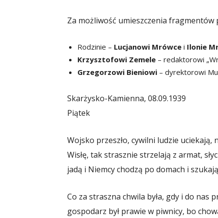
Za możliwość umieszczenia fragmentów p
Rodzinie –
Lucjanowi Mrówce
i
Ilonie 
Krzysztofowi Zemele
– redaktorowi „W
Grzegorzowi Bieniowi
– dyrektorowi Mu
Skarżysko-Kamienna, 08.09.1939
Piątek
Wojsko przeszło, cywilni ludzie uciekają,
Wisłę, tak strasznie strzelają z armat, sł
jadą i Niemcy chodzą po domach i szukają 
Co za straszna chwila była, gdy i do nas 
gospodarz był prawie w piwnicy, bo chował