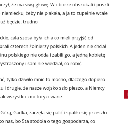
zył, że ma siwą głowę. W oborze obszukali i poszli
 niemiecku, żeby nie płakała, a ja to zupełnie wcale
uż będzie, trudno.
kie, cała szosa była ich a co mieli przyjść od
ali czterech żołnierzy polskich. A jeden nie chciał
inu polskiego nie odda i zabili go, a jedną kobietę
ystraszony i sam nie wiedział, co robić.
sać, tylko dziwiło mnie to mocno, dlaczego dopiero
u i drugie, że nasze wojsko szło pieszo, a Niemcy
 tak wszystko zmotoryzowane.
rą, Gadka, zaczęła się palić i spaliło się przeszło
ko nas, bo 5ta stodoła o tego gospodarza, co