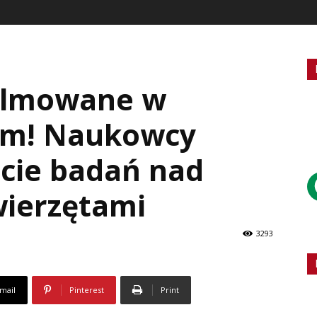
filmowane w
em! Naukowcy
rcie badań nad
wierzętami
3293
mail
Pinterest
Print