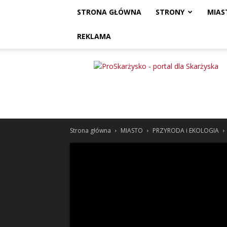
STRONA GŁÓWNA
STRONY
MIAS
REKLAMA
ProSkarżysko
Strona główna
MIASTO
PRZYRODA i EKOLOGIA