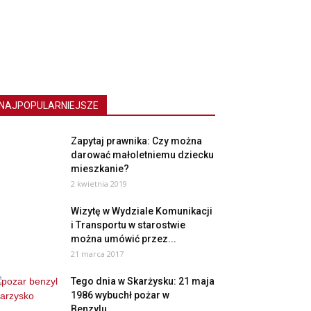
NAJPOPULARNIEJSZE
Zapytaj prawnika: Czy można
darować małoletniemu dziecku
mieszkanie?
2 kwietnia 2019
Wizytę w Wydziale Komunikacji
i Transportu w starostwie
można umówić przez...
21 marca 2017
Tego dnia w Skarżysku: 21 maja
1986 wybuchł pożar w
Benzylu....