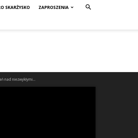
RO SKARŻYSKO
ZAPROSZENIA
ń nad niezwykłymi...