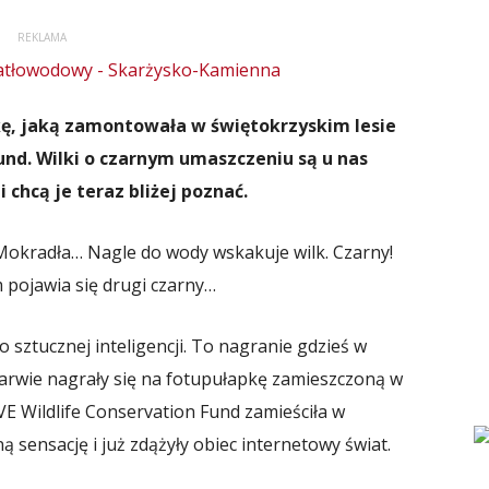
REKLAMA
pkę, jaką zamontowała w świętokrzyskim lesie
und. Wilki o czarnym umaszczeniu są u nas
chcą je teraz bliżej poznać.
 Mokradła… Nagle do wody wskakuje wilk. Czarny!
m pojawia się drugi czarny…
ło sztucznej inteligencji. To nagranie gdzieś w
 barwie nagrały się na fotupułapkę zamieszczoną w
VE Wildlife Conservation Fund zamieściła w
ą sensację i już zdążyły obiec internetowy świat.