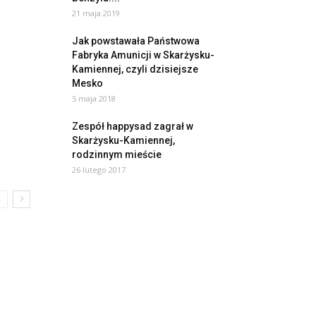
21 maja 2019
Jak powstawała Państwowa
Fabryka Amunicji w Skarżysku-
Kamiennej, czyli dzisiejsze
Mesko
5 maja 2018
Zespół happysad zagrał w
Skarżysku-Kamiennej,
rodzinnym mieście
26 lutego 2017