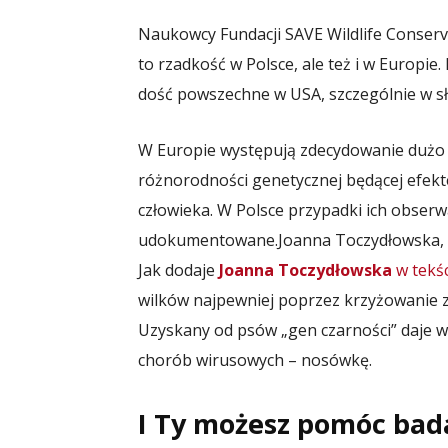
Naukowcy Fundacji SAVE Wildlife Conserva
to rzadkość w Polsce, ale też i w Europi
dość powszechne w USA, szczególnie w s
W Europie występują zdecydowanie dużo 
różnorodności genetycznej będącej efekte
człowieka. W Polsce przypadki ich obserwac
udokumentowane.
Joanna Toczydłowska, 
Jak dodaje
Joanna Toczydłowska
w tekśc
wilków najpewniej poprzez krzyżowanie z p
Uzyskany od psów „gen czarności” daje 
chorób wirusowych – nosówkę.
I Ty możesz pomóc bada