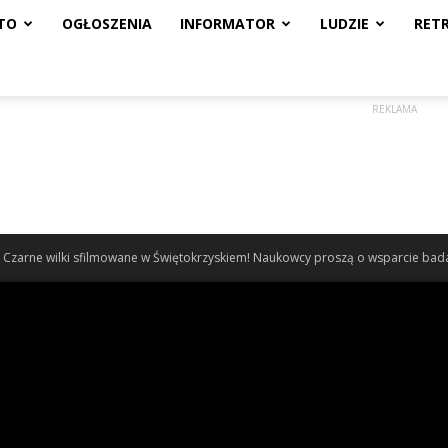
TO
OGŁOSZENIA
INFORMATOR
LUDZIE
RET
REKLAMA
Czarne wilki sfilmowane w Świętokrzyskiem! Naukowcy proszą o wsparcie bada