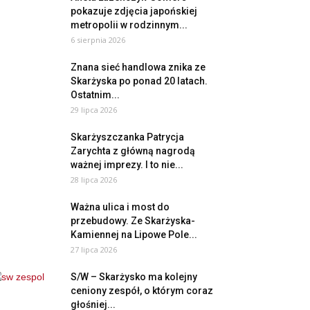
pokazuje zdjęcia japońskiej
metropolii w rodzinnym...
6 sierpnia 2026
Znana sieć handlowa znika ze
Skarżyska po ponad 20 latach.
Ostatnim...
29 lipca 2026
Skarżyszczanka Patrycja
Zarychta z główną nagrodą
ważnej imprezy. I to nie...
28 lipca 2026
Ważna ulica i most do
przebudowy. Ze Skarżyska-
Kamiennej na Lipowe Pole...
27 lipca 2026
S/W – Skarżysko ma kolejny
ceniony zespół, o którym coraz
głośniej...