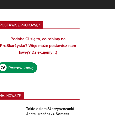
POSTAWISZ PRO KAWĘ?
Podoba Ci się to, co robimy na
ProSkarżysko? Więc może postawisz nam
kawę? Dziękujemy! :)
NAJNOWSZE
Tokio okiem Skarżyszczanki.
Aneta Luzeńczyk-Somers