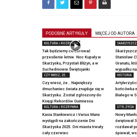
PODOBNE ARTYKUŁY
WIĘCEJ OD AUTORA
KULTURA i ROZRYWKA
SKARŻYSZCZA
Tak będziemy celebrować
Skarżyszcza
przesilenie letnie. Noc Kupały w
Stanisław C
Skarżysku, Przystań Bliżyn, a w
Granatu, kt
Suchedniowie Świętojanki
wypadku na
CZY WIESZ, ŻE...
HISTORIA
Czy wiesz, że… Największy
Artylerzyśc
dmuchaniec świata znajduje się w
końcówka w
Skarżysku. Został zgłoszony do
Białego w 
Księgi Rekordów Guinnessa
KULTURA i ROZRYWKA
STYL ŻYCIA
Kasia Stankiewicz i Varius Manx
Nowy Manha
wystąpili na zakończenie Dni
świętował 3
Skarżyska 2025. Dni miasta trwały
rozdawał pr
cały czerwiec
śpiewał, ws