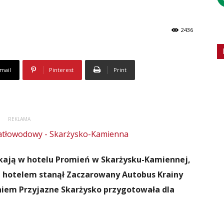
2436
mail
Pinterest
Print
REKLAMA
zkają w hotelu Promień w Skarżysku-Kamiennej,
d hotelem stanął Zaczarowany Autobus Krainy
niem Przyjazne Skarżysko przygotowała dla