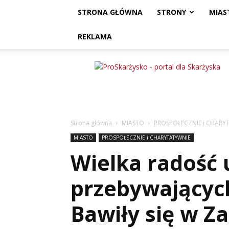
STRONA GŁÓWNA
STRONY
MIAS
REKLAMA
ProSkarżysko
Strona główna
MIASTO
PROSPOŁECZNIE i CHARY
MIASTO
PROSPOŁECZNIE i CHARYTATYWNIE
Wielka radość 
przebywającyc
Bawiły się w 