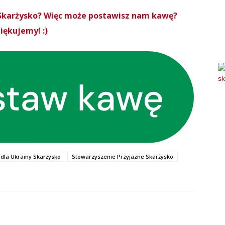
roSkarżysko? Więc może postawisz nam kawę?
iękujemy! :)
dla Ukrainy Skarżysko
Stowarzyszenie Przyjazne Skarżysko