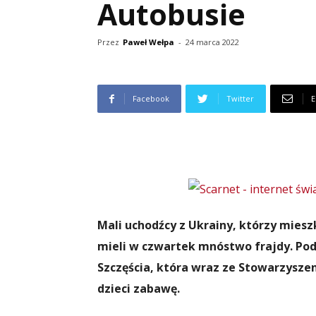
Autobusie
Przez
Paweł Wełpa
-
24 marca 2022
Facebook
Twitter
E
Mali uchodźcy z Ukrainy, którzy mies
mieli w czwartek mnóstwo frajdy. Po
Szczęścia, która wraz ze Stowarzysze
dzieci zabawę.