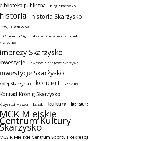
biblioteka publiczna
biegi Skarżysko
historia
historia Skarżysko
II wojna światowa
I LO Liceum Ogólnokształcące Słowacki Erbel
Skarżysko
imprezy Skarżysko
inwestycje
inwestycje drogowe Skarżysko
inwestycje Skarżysko
koncert
kolej Skarżysko
konkurs
Konrad Krönig Skarżysko
kultura
literatura
Krzysztof Myszka
książki
MCK Miejskie
Centrum Kultury
Skarżysko
MCSiR Miejskie Centrum Sportu i Rekreacji