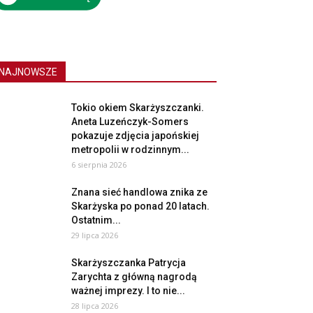
NAJNOWSZE
Tokio okiem Skarżyszczanki.
Aneta Luzeńczyk-Somers
pokazuje zdjęcia japońskiej
metropolii w rodzinnym...
6 sierpnia 2026
Znana sieć handlowa znika ze
Skarżyska po ponad 20 latach.
Ostatnim...
29 lipca 2026
Skarżyszczanka Patrycja
Zarychta z główną nagrodą
ważnej imprezy. I to nie...
28 lipca 2026