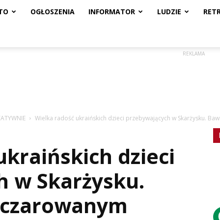
TO
OGŁOSZENIA
INFORMATOR
LUDZIE
RET
REKLAMA
TATYWNIE
Wielka radość ukraińskich dzieci przebywających w Skarżysku. Ba
ukraińskich dzieci
h w Skarżysku.
Zaczarowanym