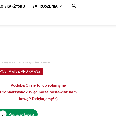
RO SKARŻYSKO
ZAPROSZENIA
wiły się w Zaczarowanym Autobusie
POSTAWISZ PRO KAWĘ?
Podoba Ci się to, co robimy na
ProSkarżysko? Więc może postawisz nam
kawę? Dziękujemy! :)