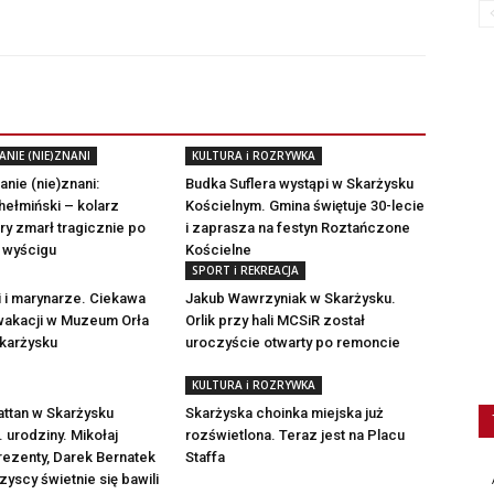
NIE (NIE)ZNANI
KULTURA i ROZRYWKA
nie (nie)znani:
Budka Suflera wystąpi w Skarżysku
hełmiński – kolarz
Kościelnym. Gmina świętuje 30-lecie
óry zmarł tragicznie po
i zaprasza na festyn Roztańczone
 wyścigu
Kościelne
SPORT i REKREACJA
i i marynarze. Ciekawa
Jakub Wawrzyniak w Skarżysku.
akacji w Muzeum Orła
Orlik przy hali MCSiR został
Skarżysku
uroczyście otwarty po remoncie
KULTURA i ROZRYWKA
ttan w Skarżysku
Skarżyska choinka miejska już
. urodziny. Mikołaj
rozświetlona. Teraz jest na Placu
ezenty, Darek Bernatek
Staffa
zyscy świetnie się bawili