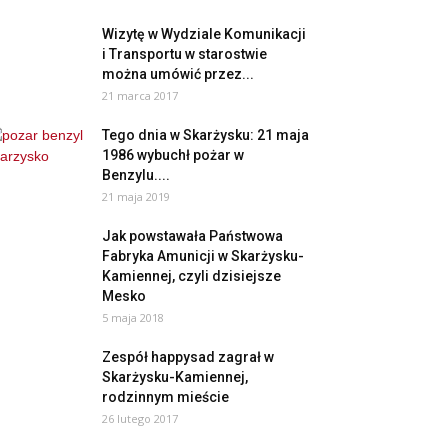
Wizytę w Wydziale Komunikacji
i Transportu w starostwie
można umówić przez...
21 marca 2017
Tego dnia w Skarżysku: 21 maja
1986 wybuchł pożar w
Benzylu....
21 maja 2019
Jak powstawała Państwowa
Fabryka Amunicji w Skarżysku-
Kamiennej, czyli dzisiejsze
Mesko
5 maja 2018
Zespół happysad zagrał w
Skarżysku-Kamiennej,
rodzinnym mieście
26 lutego 2017