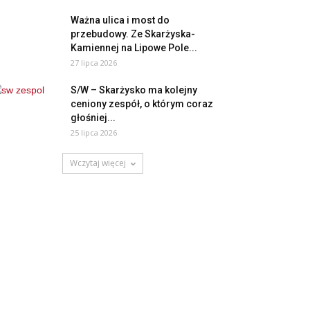
Ważna ulica i most do
przebudowy. Ze Skarżyska-
Kamiennej na Lipowe Pole...
27 lipca 2026
S/W – Skarżysko ma kolejny
ceniony zespół, o którym coraz
głośniej...
25 lipca 2026
Wczytaj więcej