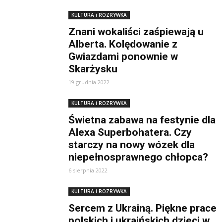
KULTURA i ROZRYWKA
Znani wokaliści zaśpiewają u
Alberta. Kolędowanie z
Gwiazdami ponownie w
Skarżysku
19 grudnia 2022
KULTURA i ROZRYWKA
Świetna zabawa na festynie dla
Alexa Superbohatera. Czy
starczy na nowy wózek dla
niepełnosprawnego chłopca?
6 sierpnia 2022
KULTURA i ROZRYWKA
Sercem z Ukrainą. Piękne prace
polskich i ukraińskich dzieci w