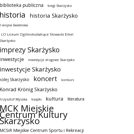
biblioteka publiczna
biegi Skarżysko
historia
historia Skarżysko
II wojna światowa
I LO Liceum Ogólnokształcące Słowacki Erbel
Skarżysko
imprezy Skarżysko
inwestycje
inwestycje drogowe Skarżysko
inwestycje Skarżysko
koncert
kolej Skarżysko
konkurs
Konrad Krönig Skarżysko
kultura
literatura
Krzysztof Myszka
książki
MCK Miejskie
Centrum Kultury
Skarżysko
MCSiR Miejskie Centrum Sportu i Rekreacji