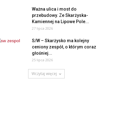
Ważna ulica i most do
przebudowy. Ze Skarżyska-
Kamiennej na Lipowe Pole...
27 lipca 2026
S/W – Skarżysko ma kolejny
ceniony zespół, o którym coraz
głośniej...
25 lipca 2026
Wczytaj więcej