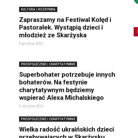
KULTURA i ROZRYWKA
Zapraszamy na Festiwal Kolęd i
Pastorałek. Wystąpią dzieci i
młodzież ze Skarżyska
9 grudnia 2022
PROSPOŁECZNIE i CHARYTATYWNIE
Superbohater potrzebuje innych
bohaterów. Na festynie
charytatywnym będziemy
wspierać Alexa Michalskiego
2 sierpnia 2022
PROSPOŁECZNIE i CHARYTATYWNIE
Wielka radość ukraińskich dzieci
przebywających w Skarżysku.