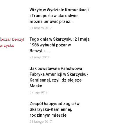
Wizytę w Wydziale Komunikacji
i Transportu w starostwie
można umówić przez...
21 marca 2017
Tego dnia w Skarżysku: 21 maja
1986 wybuchł pożar w
Benzylu....
21 maja 2019
Jak powstawała Państwowa
Fabryka Amunicji w Skarżysku-
Kamiennej, czyli dzisiejsze
Mesko
5 maja 2018
Zespół happysad zagrał w
Skarżysku-Kamiennej,
rodzinnym mieście
26 lutego 2017