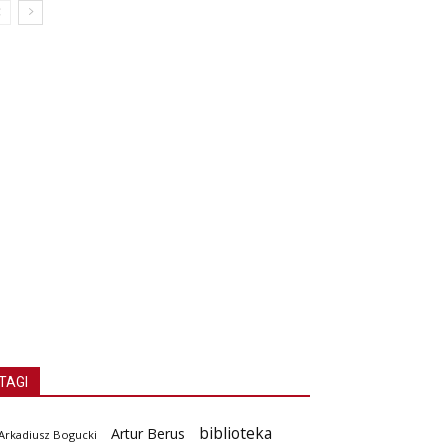
TAGI
biblioteka
Artur Berus
Arkadiusz Bogucki