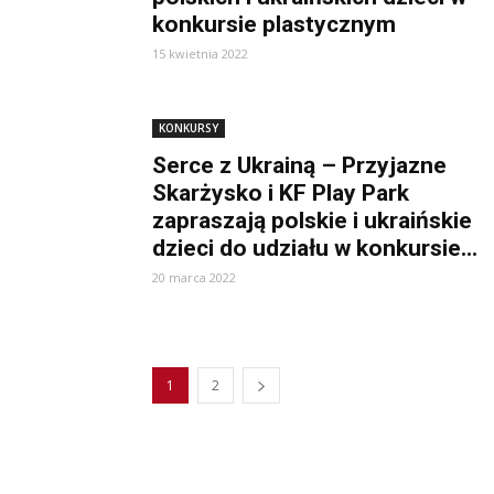
konkursie plastycznym
15 kwietnia 2022
KONKURSY
Serce z Ukrainą – Przyjazne
Skarżysko i KF Play Park
zapraszają polskie i ukraińskie
dzieci do udziału w konkursie...
20 marca 2022
1
2