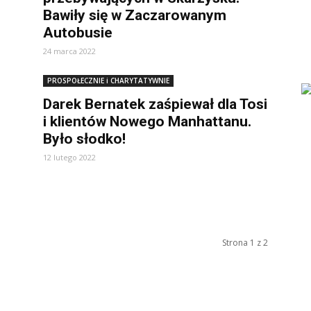
Bawiły się w Zaczarowanym
Autobusie
24 marca 2022
PROSPOŁECZNIE i CHARYTATYWNIE
Darek Bernatek zaśpiewał dla Tosi
i klientów Nowego Manhattanu.
Było słodko!
12 lutego 2022
Strona 1 z 2