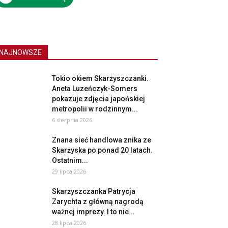
NAJNOWSZE
Tokio okiem Skarżyszczanki.
Aneta Luzeńczyk-Somers
pokazuje zdjęcia japońskiej
metropolii w rodzinnym...
6 sierpnia 2026
Znana sieć handlowa znika ze
Skarżyska po ponad 20 latach.
Ostatnim...
29 lipca 2026
Skarżyszczanka Patrycja
Zarychta z główną nagrodą
ważnej imprezy. I to nie...
28 lipca 2026