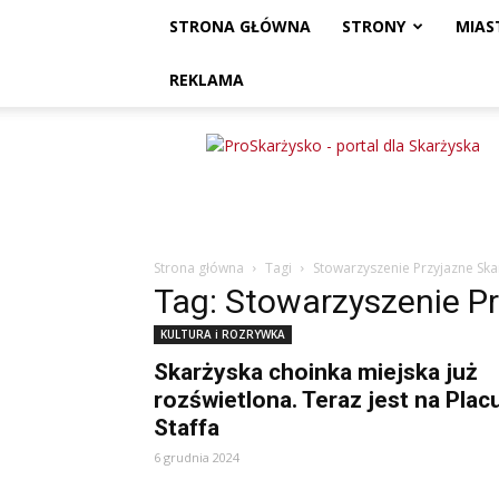
STRONA GŁÓWNA
STRONY
MIAS
REKLAMA
ProSkarżysko
Strona główna
Tagi
Stowarzyszenie Przyjazne Sk
Tag: Stowarzyszenie P
KULTURA i ROZRYWKA
Skarżyska choinka miejska już
rozświetlona. Teraz jest na Plac
Staffa
6 grudnia 2024