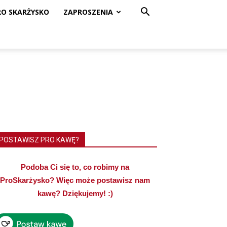
RO SKARŻYSKO
ZAPROSZENIA
POSTAWISZ PRO KAWĘ?
Podoba Ci się to, co robimy na
ProSkarżysko? Więc może postawisz nam
kawę? Dziękujemy! :)