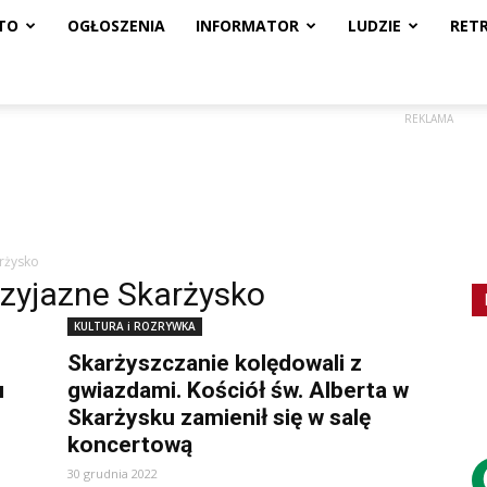
TO
OGŁOSZENIA
INFORMATOR
LUDZIE
RET
REKLAMA
arżysko
rzyjazne Skarżysko
KULTURA i ROZRYWKA
Skarżyszczanie kolędowali z
u
gwiazdami. Kościół św. Alberta w
Skarżysku zamienił się w salę
koncertową
30 grudnia 2022