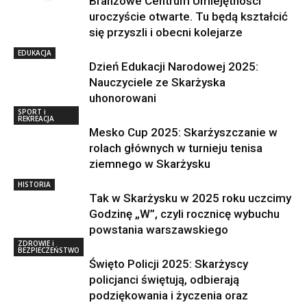
Branżowe Centrum Umiejętności
uroczyście otwarte. Tu będą kształcić
się przyszli i obecni kolejarze
EDUKACJA
Dzień Edukacji Narodowej 2025:
Nauczyciele ze Skarżyska
uhonorowani
SPORT i
REKREACJA
Mesko Cup 2025: Skarżyszczanie w
rolach głównych w turnieju tenisa
ziemnego w Skarżysku
HISTORIA
Tak w Skarżysku w 2025 roku uczcimy
Godzinę „W”, czyli rocznicę wybuchu
powstania warszawskiego
ZDROWIE i
BEZPIECZEŃSTWO
Święto Policji 2025: Skarżyscy
policjanci świętują, odbierają
podziękowania i życzenia oraz