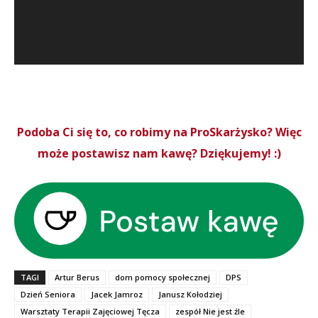
Podoba Ci się to, co robimy na ProSkarżysko? Więc
może postawisz nam kawę? Dziękujemy! :)
TAGI
Artur Berus
dom pomocy społecznej
DPS
Dzień Seniora
Jacek Jamroz
Janusz Kołodziej
Warsztaty Terapii Zajęciowej Tęcza
zespół Nie jest źle