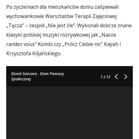
Po życzeniach dla mieszkańców domu zaśpiewali
wychowankowie Warsztatów Terapii Zajęciowej
„Tęcza” – zespół „Nie jest źle”. Wykonali dobrze znane
klasyki polskiej muzyki rozrywkowej jak „Nasze
randez vous” Kombi czy „Prócz Ciebie nic” Kayah i
Krzysztofa Kiljańskiego.
Dzień Seniora - Dom Pomocy
1
z 12
Społecznej