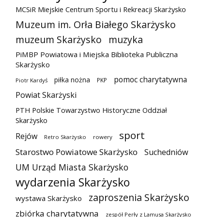
MCSiR Miejskie Centrum Sportu i Rekreacji Skarżysko
Muzeum im. Orła Białego Skarżysko
muzeum Skarżysko
muzyka
PiMBP Powiatowa i Miejska Biblioteka Publiczna
Skarżysko
pomoc charytatywna
piłka nożna
PKP
Piotr Kardyś
Powiat Skarżyski
PTH Polskie Towarzystwo Historyczne Oddział
Skarżysko
sport
Rejów
Retro Skarżysko
rowery
Starostwo Powiatowe Skarżysko
Suchedniów
UM Urząd Miasta Skarżysko
wydarzenia Skarżysko
zaproszenia Skarżysko
wystawa Skarżysko
zbiórka charytatywna
zespół Perły z Lamusa Skarżysko