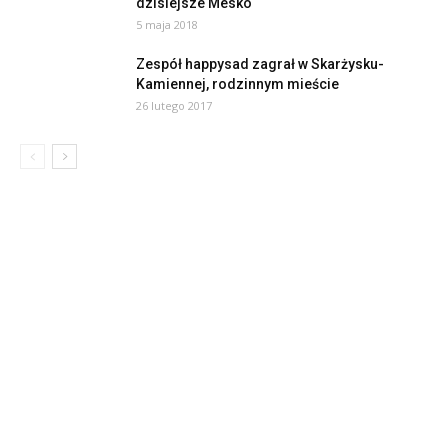
dzisiejsze Mesko
5 maja 2018
Zespół happysad zagrał w Skarżysku-
Kamiennej, rodzinnym mieście
26 lutego 2017