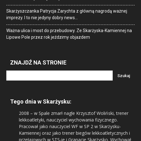
Skarżyszczanka Patrycja Zarychta z główną nagrodą ważnej
imprezy. I to nie jedyny dobry news…
Ważna ulica i most do przebudowy. Ze Skarżyska-Kamiennej na
Lipowe Pole przez rok jeździmy objazdem
ZNAJDŹ NA STRONIE
Tego dnia w Skarżysku:
2008
– w Spale zmarł nagle Krzysztof Woliński, trener
lekkoatletyki, nauczyciel wychowania fizycznego.
Pracował jako nauczyciel WF w SP 2 w Skarżysku-
Kamiennej oraz jako trener biegów lekkoatletycznych i
przełajowych w STS-ie i Granacie Skarżysko. Wychował