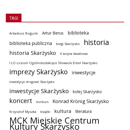
TAGI
biblioteka
Artur Berus
Arkadiusz Bogucki
historia
biblioteka publiczna
biegi Skarżysko
historia Skarżysko
II wojna światowa
I LO Liceum Ogólnokształcące Słowacki Erbel Skarżysko
imprezy Skarżysko
inwestycje
inwestycje drogowe Skarżysko
inwestycje Skarżysko
kolej Skarżysko
koncert
Konrad Krönig Skarżysko
konkurs
kultura
literatura
Krzysztof Myszka
książki
MCK Miejskie Centrum
Kultury Skarżysko