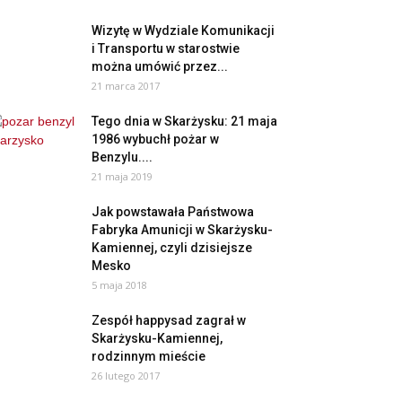
Wizytę w Wydziale Komunikacji
i Transportu w starostwie
można umówić przez...
21 marca 2017
Tego dnia w Skarżysku: 21 maja
1986 wybuchł pożar w
Benzylu....
21 maja 2019
Jak powstawała Państwowa
Fabryka Amunicji w Skarżysku-
Kamiennej, czyli dzisiejsze
Mesko
5 maja 2018
Zespół happysad zagrał w
Skarżysku-Kamiennej,
rodzinnym mieście
26 lutego 2017