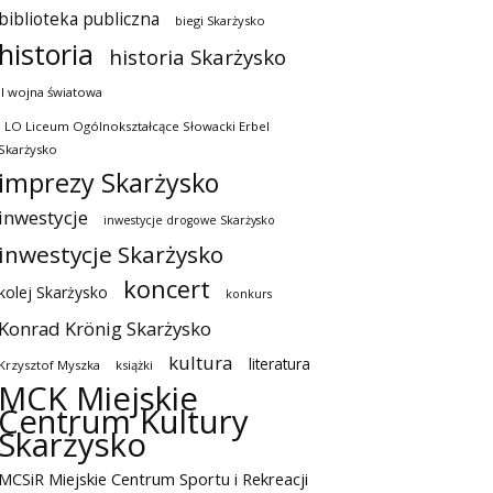
biblioteka publiczna
biegi Skarżysko
historia
historia Skarżysko
II wojna światowa
I LO Liceum Ogólnokształcące Słowacki Erbel
Skarżysko
imprezy Skarżysko
inwestycje
inwestycje drogowe Skarżysko
inwestycje Skarżysko
koncert
kolej Skarżysko
konkurs
Konrad Krönig Skarżysko
kultura
literatura
Krzysztof Myszka
książki
MCK Miejskie
Centrum Kultury
Skarżysko
MCSiR Miejskie Centrum Sportu i Rekreacji