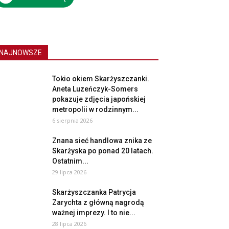
NAJNOWSZE
Tokio okiem Skarżyszczanki.
Aneta Luzeńczyk-Somers
pokazuje zdjęcia japońskiej
metropolii w rodzinnym...
6 sierpnia 2026
Znana sieć handlowa znika ze
Skarżyska po ponad 20 latach.
Ostatnim...
29 lipca 2026
Skarżyszczanka Patrycja
Zarychta z główną nagrodą
ważnej imprezy. I to nie...
28 lipca 2026