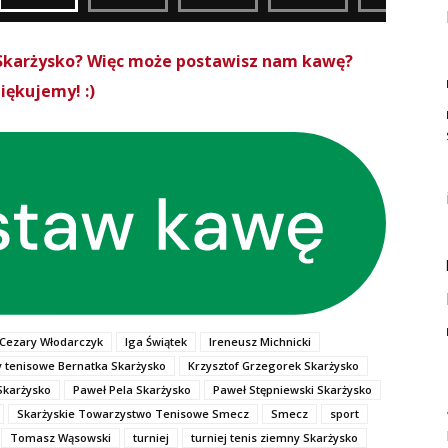
roSkarżysko? Więc może postawisz nam kawę?
iękujemy! :)
Cezary Włodarczyk
Iga Świątek
Ireneusz Michnicki
y tenisowe Bernatka Skarżysko
Krzysztof Grzegorek Skarżysko
Skarżysko
Paweł Pela Skarżysko
Paweł Stępniewski Skarżysko
Skarżyskie Towarzystwo Tenisowe Smecz
Smecz
sport
Tomasz Wąsowski
turniej
turniej tenis ziemny Skarżysko