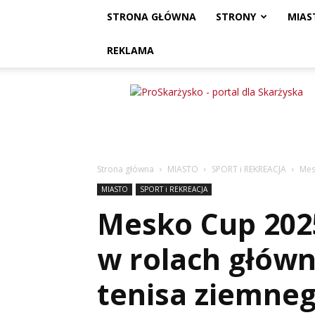
STRONA GŁÓWNA
STRONY
MIAS
REKLAMA
ProSkarżysko
Strona główna
MIASTO
SPORT i REKREACJA
Mes
MIASTO
SPORT i REKREACJA
Mesko Cup 2025
w rolach główn
tenisa ziemne