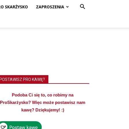
RO SKARŻYSKO
ZAPROSZENIA
POSTAWISZ PRO KAWĘ?
Podoba Ci się to, co robimy na
ProSkarżysko? Więc może postawisz nam
kawę? Dziękujemy! :)