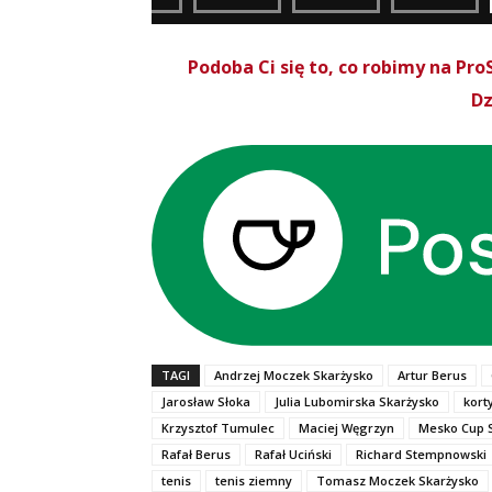
Podoba Ci się to, co robimy na P
Dz
TAGI
Andrzej Moczek Skarżysko
Artur Berus
Jarosław Słoka
Julia Lubomirska Skarżysko
kort
Krzysztof Tumulec
Maciej Węgrzyn
Mesko Cup 
Rafał Berus
Rafał Uciński
Richard Stempnowski
tenis
tenis ziemny
Tomasz Moczek Skarżysko