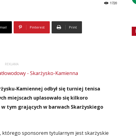
1720
mail
Pinterest
Print
REKLAMA
żysku-Kamiennej odbył się turniej tenisa
h miejscach uplasowało się kilkoro
 w tym grających w barwach Skarżyskiego
p, którego sponsorem tytularnym jest skarżyskie