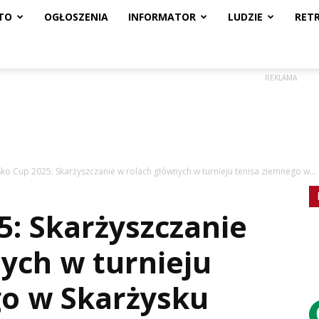
TO
OGŁOSZENIA
INFORMATOR
LUDZIE
RET
REKLAMA
ko Cup 2025: Skarżyszczanie w rolach głównych w turnieju tenisa ziemnego w...
: Skarżyszczanie
ych w turnieju
go w Skarżysku