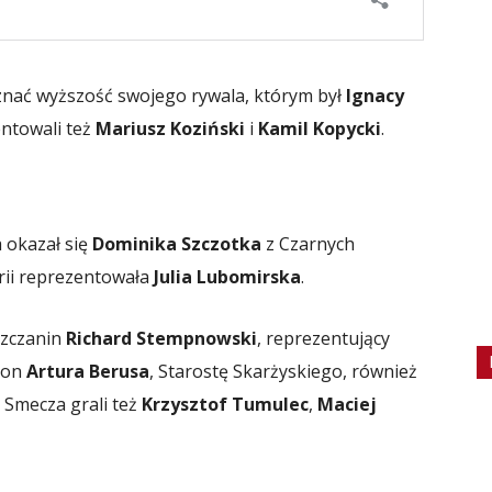
znać wyższość swojego rywala, którym był
Ignacy
entowali też
Mariusz Koziński
i
Kamil Kopycki
.
 okazał się
Dominika Szczotka
z Czarnych
rii reprezentowała
Julia Lubomirska
.
szczanin
Richard Stempnowski
, reprezentujący
 on
Artura Berusa
, Starostę Skarżyskiego, również
Smecza grali też
Krzysztof Tumulec
,
Maciej