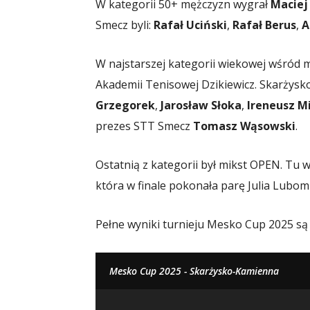
W kategorii 50+ mężczyzn wygrał
Macie
Smecz byli:
Rafał Uciński
,
Rafał Berus
,
A
W najstarszej kategorii wiekowej wśród m
Akademii Tenisowej Dzikiewicz. Skarżysk
Grzegorek
,
Jarosław Słoka
,
Ireneusz M
prezes STT Smecz
Tomasz Wąsowski
.
Ostatnią z kategorii był mikst OPEN. Tu 
która w finale pokonała parę Julia Lubom
Pełne wyniki turnieju Mesko Cup 2025 s
Mesko Cup 2025 - Skarżysko-Kamienna