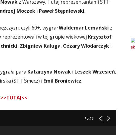
j Nowak
z Warszawy. Tutaj reprezentantami STT
ndrzej Moczek
i
Paweł Stępniewski
.
ężczyzn, czyli 60+, wygrał
Waldemar Lemański
z
o reprezentowali w tej grupie wiekowej
Krzysztof
ichnicki
,
Zbigniew Kaluga
,
Cezary Włodarczyk
i
wygrała para
Katarzyna Nowak
i
Leszek Wrzesień
,
irska (STT Smecz) i
Emil Broniewicz
.
ą
>>TUTAJ<<
1
z 21