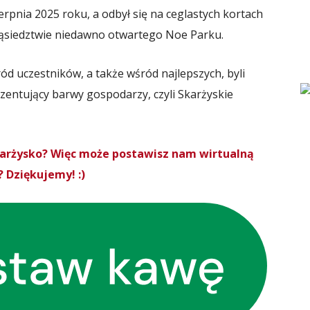
ierpnia 2025 roku, a odbył się na ceglastych kortach
 sąsiedztwie niedawno otwartego Noe Parku.
ród uczestników, a także wśród najlepszych, byli
ezentujący barwy gospodarzy, czyli Skarżyskie
Skarżysko? Więc może postawisz nam wirtualną
 Dziękujemy! :)