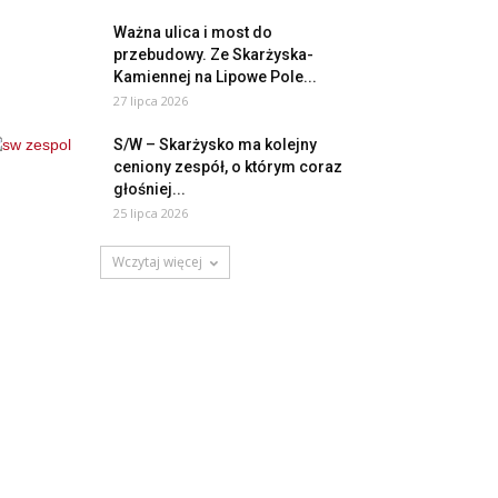
Ważna ulica i most do
przebudowy. Ze Skarżyska-
Kamiennej na Lipowe Pole...
27 lipca 2026
S/W – Skarżysko ma kolejny
ceniony zespół, o którym coraz
głośniej...
25 lipca 2026
Wczytaj więcej