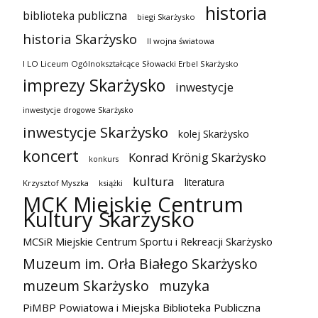
historia
biblioteka publiczna
biegi Skarżysko
historia Skarżysko
II wojna światowa
I LO Liceum Ogólnokształcące Słowacki Erbel Skarżysko
imprezy Skarżysko
inwestycje
inwestycje drogowe Skarżysko
inwestycje Skarżysko
kolej Skarżysko
koncert
Konrad Krönig Skarżysko
konkurs
kultura
literatura
Krzysztof Myszka
książki
MCK Miejskie Centrum
Kultury Skarżysko
MCSiR Miejskie Centrum Sportu i Rekreacji Skarżysko
Muzeum im. Orła Białego Skarżysko
muzeum Skarżysko
muzyka
PiMBP Powiatowa i Miejska Biblioteka Publiczna