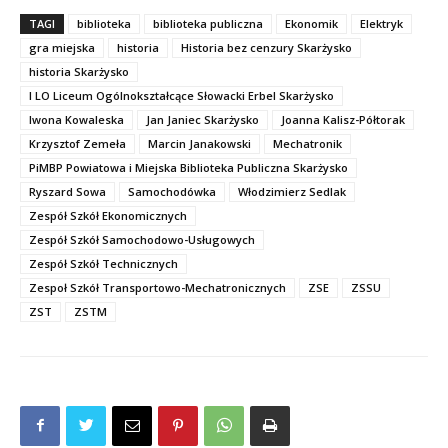
TAGI
biblioteka
biblioteka publiczna
Ekonomik
Elektryk
gra miejska
historia
Historia bez cenzury Skarżysko
historia Skarżysko
I LO Liceum Ogólnokształcące Słowacki Erbel Skarżysko
Iwona Kowaleska
Jan Janiec Skarżysko
Joanna Kalisz-Półtorak
Krzysztof Zemeła
Marcin Janakowski
Mechatronik
PiMBP Powiatowa i Miejska Biblioteka Publiczna Skarżysko
Ryszard Sowa
Samochodówka
Włodzimierz Sedlak
Zespół Szkół Ekonomicznych
Zespół Szkół Samochodowo-Usługowych
Zespół Szkół Technicznych
Zespoł Szkół Transportowo-Mechatronicznych
ZSE
ZSSU
ZST
ZSTM