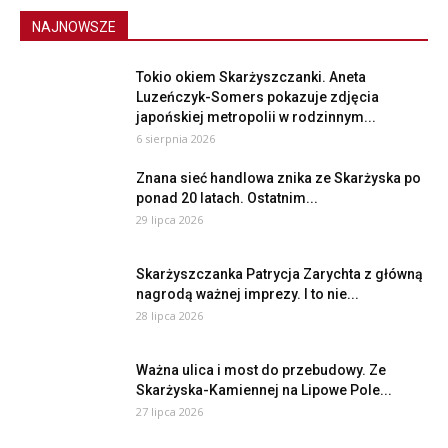
NAJNOWSZE
Tokio okiem Skarżyszczanki. Aneta
Luzeńczyk-Somers pokazuje zdjęcia
japońskiej metropolii w rodzinnym...
6 sierpnia 2026
Znana sieć handlowa znika ze Skarżyska po
ponad 20 latach. Ostatnim...
29 lipca 2026
Skarżyszczanka Patrycja Zarychta z główną
nagrodą ważnej imprezy. I to nie...
28 lipca 2026
Ważna ulica i most do przebudowy. Ze
Skarżyska-Kamiennej na Lipowe Pole...
27 lipca 2026