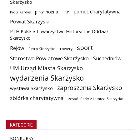
Skarżysko
pomoc charytatywna
piłka nożna
PKP
Piotr Kardyś
Powiat Skarżyski
PTH Polskie Towarzystwo Historyczne Oddział
Skarżysko
sport
Rejów
Retro Skarżysko
rowery
Starostwo Powiatowe Skarżysko
Suchedniów
UM Urząd Miasta Skarżysko
wydarzenia Skarżysko
zaproszenia Skarżysko
wystawa Skarżysko
zbiórka charytatywna
zespół Perły z Lamusa Skarżysko
KATEGORIE
KONKURSY