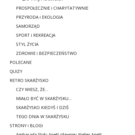
PROSPOŁECZNIE i CHARYTATYWNIE
PRZYRODA i EKOLOGIA
SAMORZĄD
SPORT i REKREACJA
STYL ŻYCIA
ZDROWIE i BEZPIECZEŃSTWO
POLECANE
QUIZY
RETRO SKARŻYSKO
CZY WIESZ, ŻE…
MIAŁO BYĆ W SKARŻYSKU…
SKARŻYSKO KIEDYŚ I DZIŚ
TEGO DNIA W SKARŻYSKU
STRONY i BLOGI
Ambasada Stylu Anett (dawniej Atelier Anett