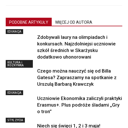
PODOBNE ARTYKUŁY
WIĘCEJ OD AUTORA
EDUKACJA
Zdobywali laury na olimpiadach i
konkursach. Najzdolniejsi uczniowie
szkół średnich w Skarżysku
dodatkowo uhonorowani
KULTURA i
ROZRYWKA
Czego można nauczyć się od Billa
Gatesa? Zapraszamy na spotkanie z
Urszulą Barbarą Krawczyk
EDUKACJA
Uczniowie Ekonomika zaliczyli praktyki
Erasmus+. Plus podróże śladami „Gry
o tron”
STYL ŻYCIA
Niech się święci 1, 2 i 3 maja!