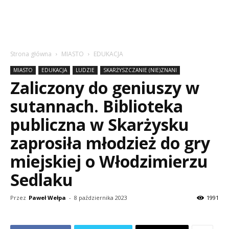
Strona główna
MIASTO
EDUKACJA
MIASTO
EDUKACJA
LUDZIE
SKARŻYSZCZANIE (NIE)ZNANI
Zaliczony do geniuszy w
sutannach. Biblioteka
publiczna w Skarżysku
zaprosiła młodzież do gry
miejskiej o Włodzimierzu
Sedlaku
Przez
Paweł Wełpa
-
8 października 2023
1991