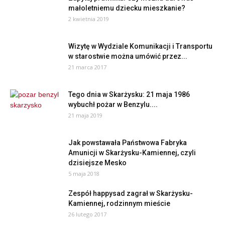
małoletniemu dziecku mieszkanie?
2 kwietnia 2019
Wizytę w Wydziale Komunikacji i Transportu
w starostwie można umówić przez...
21 marca 2017
Tego dnia w Skarżysku: 21 maja 1986
wybuchł pożar w Benzylu....
21 maja 2019
Jak powstawała Państwowa Fabryka
Amunicji w Skarżysku-Kamiennej, czyli
dzisiejsze Mesko
5 maja 2018
Zespół happysad zagrał w Skarżysku-
Kamiennej, rodzinnym mieście
26 lutego 2017