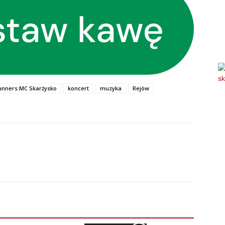
unners MC Skarżysko
koncert
muzyka
Rejów