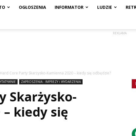
TO
OGŁOSZENIA
INFORMATOR
LUDZIE
RET
REKLAMA
Hard Core Party Skarżysko-Kamienna 2020 – kiedy się odbędzie?
YTATYWNIE
ZAPROSZENIA - IMPREZY i WYDARZENIA
y Skarżysko-
– kiedy się