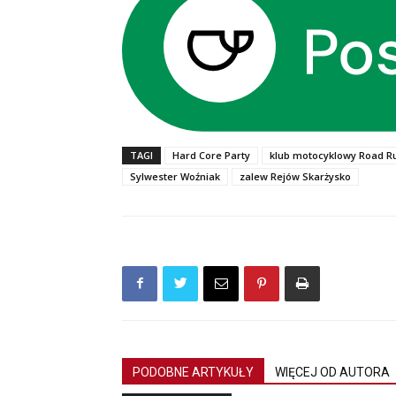
TAGI
Hard Core Party
klub motocyklowy Road R
Sylwester Woźniak
zalew Rejów Skarżysko
PODOBNE ARTYKUŁY
WIĘCEJ OD AUTORA