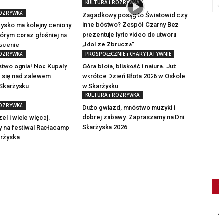
KULTURA i ROZRYWKA
ROZRYWKA
Zagadkowy posąg to Światowid czy
inne bóstwo? Zespół Czarny Bez
ysko ma kolejny ceniony
prezentuje lyric video do utworu
tórym coraz głośniej na
„Idol ze Zbrucza”
scenie
ROZRYWKA
PROSPOŁECZNIE i CHARYTATYWNIE
stwo ognia! Noc Kupały
Góra błota, bliskość i natura. Już
a się nad zalewem
wkrótce Dzień Błota 2026 w Oskole
 Skarżysku
w Skarżysku
KULTURA i ROZRYWKA
ROZRYWKA
Dużo gwiazd, mnóstwo muzyki i
dobrej zabawy. Zapraszamy na Dni
el i wiele więcej.
Skarżyska 2026
 na festiwal Racłacamp
arżyska