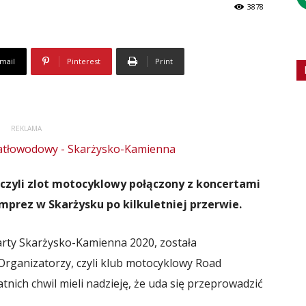
3878
mail
Pinterest
Print
REKLAMA
czyli zlot motocyklowy połączony z koncertami
mprez w Skarżysku po kilkuletniej przerwie.
arty Skarżysko-Kamienna 2020, została
Organizatorzy, czyli klub motocyklowy Road
ich chwil mieli nadzieję, że uda się przeprowadzić