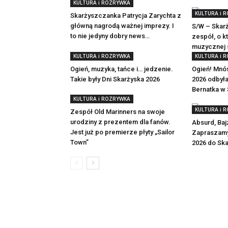
KULTURA i ROZRYWKA
KULTURA i 
Skarżyszczanka Patrycja Zarychta z
główną nagrodą ważnej imprezy. I
S/W – Skarż
to nie jedyny dobry news…
zespół, o k
muzycznej 
KULTURA i ROZRYWKA
KULTURA i 
Ogień, muzyka, tańce i… jedzenie.
Ogień! Mnó
Takie były Dni Skarżyska 2026
2026 odbył
Bernatka w
KULTURA i ROZRYWKA
KULTURA i 
Zespół Old Marinners na swoje
urodziny z prezentem dla fanów.
Absurd, Bajz
Jest już po premierze płyty „Sailor
Zapraszamy
Town”
2026 do Sk