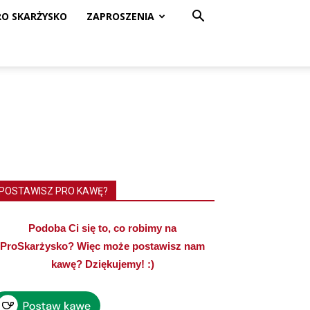
RO SKARŻYSKO
ZAPROSZENIA
POSTAWISZ PRO KAWĘ?
Podoba Ci się to, co robimy na
ProSkarżysko? Więc może postawisz nam
kawę? Dziękujemy! :)