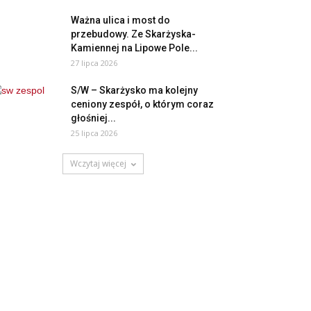
Ważna ulica i most do
przebudowy. Ze Skarżyska-
Kamiennej na Lipowe Pole...
27 lipca 2026
S/W – Skarżysko ma kolejny
ceniony zespół, o którym coraz
głośniej...
25 lipca 2026
Wczytaj więcej