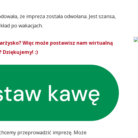
dowała, że impreza została odwołana. Jest szansa,
ykład po wakacjach.
Skarżysko? Więc może postawisz nam wirtualną
 Dziękujemy! :)
 chcemy przeprowadzić imprezę. Może