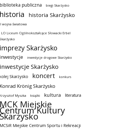
biblioteka publiczna
biegi Skarżysko
historia
historia Skarżysko
II wojna światowa
I LO Liceum Ogólnokształcące Słowacki Erbel
Skarżysko
imprezy Skarżysko
inwestycje
inwestycje drogowe Skarżysko
inwestycje Skarżysko
koncert
kolej Skarżysko
konkurs
Konrad Krönig Skarżysko
kultura
literatura
Krzysztof Myszka
książki
MCK Miejskie
Centrum Kultury
Skarżysko
MCSiR Miejskie Centrum Sportu i Rekreacji