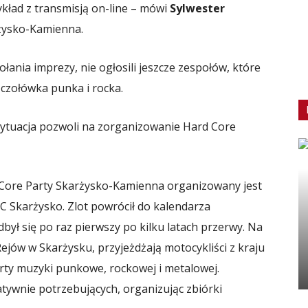
ykład z transmisją on-line – mówi
Sylwester
żysko-Kamienna.
ania imprezy, nie ogłosili jeszcze zespołów, które
a czołówka punka i rocka.
e sytuacja pozwoli na zorganizowanie Hard Core
Core Party Skarżysko-Kamienna organizowany jest
 Skarżysko. Zlot powrócił do kalendarza
był się po raz pierwszy po kilku latach przerwy. Na
jów w Skarżysku, przyjeżdżają motocykliści z kraju
erty muzyki punkowe, rockowej i metalowej.
atywnie potrzebujących, organizując zbiórki