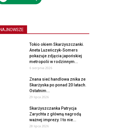
NAJNOWSZE
Tokio okiem Skarżyszczanki.
Aneta Luzeńczyk-Somers
pokazuje zdjęcia japońskiej
metropolii w rodzinnym...
6 sierpnia 2026
Znana sieć handlowa znika ze
Skarżyska po ponad 20 latach.
Ostatnim...
29 lipca 2026
Skarżyszczanka Patrycja
Zarychta z główną nagrodą
ważnej imprezy. I to nie...
28 lipca 2026