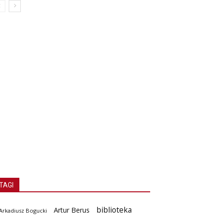
TAGI
biblioteka
Artur Berus
Arkadiusz Bogucki