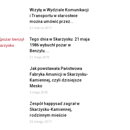
Wizytę w Wydziale Komunikacji
i Transportu w starostwie
można umówić przez...
21 marca 2017
Tego dnia w Skarżysku: 21 maja
1986 wybuchł pożar w
Benzylu....
21 maja 2019
Jak powstawała Państwowa
Fabryka Amunicji w Skarżysku-
Kamiennej, czyli dzisiejsze
Mesko
5 maja 2018
Zespół happysad zagrał w
Skarżysku-Kamiennej,
rodzinnym mieście
26 lutego 2017