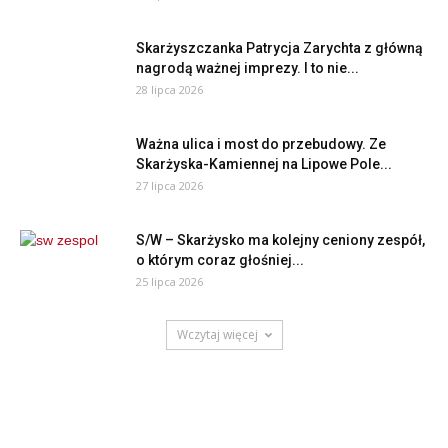
Skarżyszczanka Patrycja Zarychta z główną
nagrodą ważnej imprezy. I to nie...
28 lipca 2026
Ważna ulica i most do przebudowy. Ze
Skarżyska-Kamiennej na Lipowe Pole...
27 lipca 2026
S/W – Skarżysko ma kolejny ceniony zespół,
o którym coraz głośniej...
25 lipca 2026
Wczytaj więcej