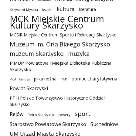
kultura
literatura
Krzysztof Myszka
książki
MCK Miejskie Centrum
Kultury Skarżysko
MCSiR Miejskie Centrum Sportu i Rekreacji Skarżysko
Muzeum im. Orła Białego Skarżysko
muzeum Skarżysko
muzyka
PiMBP Powiatowa i Miejska Biblioteka Publiczna
Skarżysko
pomoc charytatywna
piłka nożna
PKP
Piotr Kardyś
Powiat Skarżyski
PTH Polskie Towarzystwo Historyczne Oddział
Skarżysko
sport
Rejów
Retro Skarżysko
rowery
Starostwo Powiatowe Skarżysko
Suchedniów
UM Urząd Miasta Skarżysko