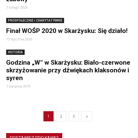
7 lutego 2020
PROSPOŁECZNIE i CHARYTATYWNIE
Finał WOŚP 2020 w Skarżysku: Się działo!
13 stycznia 2020
HISTORIA
Godzina „W” w Skarżysku: Biało-czerwone
skrzyżowanie przy dźwiękach klaksonów i
syren
1 sierpnia 2019
1
2
3