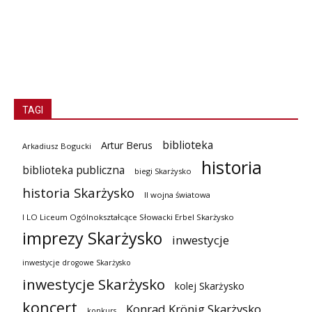
TAGI
biblioteka
Artur Berus
Arkadiusz Bogucki
historia
biblioteka publiczna
biegi Skarżysko
historia Skarżysko
II wojna światowa
I LO Liceum Ogólnokształcące Słowacki Erbel Skarżysko
imprezy Skarżysko
inwestycje
inwestycje drogowe Skarżysko
inwestycje Skarżysko
kolej Skarżysko
koncert
Konrad Krönig Skarżysko
konkurs