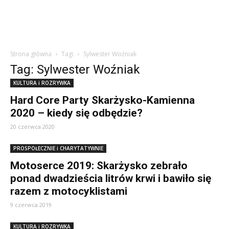
Strona główna
Tagi
Sylwester Woźniak
Tag: Sylwester Woźniak
KULTURA i ROZRYWKA
Hard Core Party Skarżysko-Kamienna
2020 – kiedy się odbędzie?
20 czerwca 2020
PROSPOŁECZNIE i CHARYTATYWNIE
Motoserce 2019: Skarżysko zebrało
ponad dwadzieścia litrów krwi i bawiło się
razem z motocyklistami
9 czerwca 2019
KULTURA i ROZRYWKA