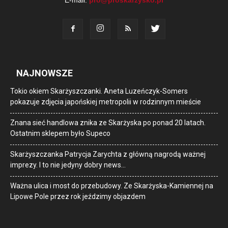
E-mail:
pro@proskarzysko.pl
NAJNOWSZE
Tokio okiem Skarżyszczanki. Aneta Luzeńczyk-Somers
pokazuje zdjęcia japońskiej metropolii w rodzinnym mieście
Znana sieć handlowa znika ze Skarżyska po ponad 20 latach.
Ostatnim sklepem było Supeco
Skarżyszczanka Patrycja Zarychta z główną nagrodą ważnej
imprezy. I to nie jedyny dobry news…
Ważna ulica i most do przebudowy. Ze Skarżyska-Kamiennej na
Lipowe Pole przez rok jeździmy objazdem