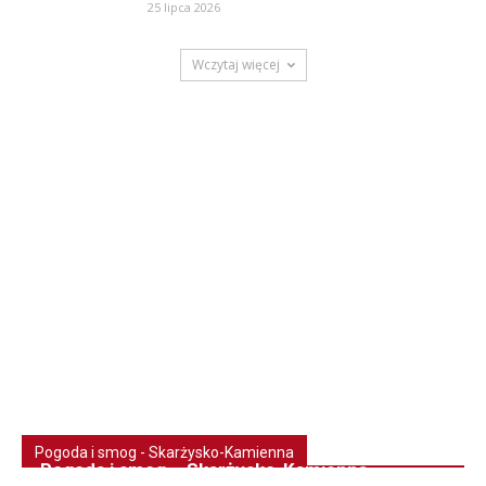
25 lipca 2026
Wczytaj więcej
Pogoda i smog - Skarżysko-Kamienna
Pogoda i smog – Skarżysko-Kamienna