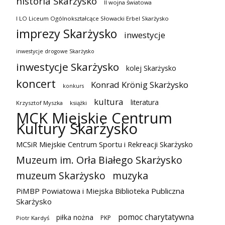
historia Skarżysko
II wojna światowa
I LO Liceum Ogólnokształcące Słowacki Erbel Skarżysko
imprezy Skarżysko
inwestycje
inwestycje drogowe Skarżysko
inwestycje Skarżysko
kolej Skarżysko
koncert
Konrad Krönig Skarżysko
konkurs
kultura
literatura
Krzysztof Myszka
książki
MCK Miejskie Centrum
Kultury Skarżysko
MCSiR Miejskie Centrum Sportu i Rekreacji Skarżysko
Muzeum im. Orła Białego Skarżysko
muzeum Skarżysko
muzyka
PiMBP Powiatowa i Miejska Biblioteka Publiczna
Skarżysko
pomoc charytatywna
piłka nożna
PKP
Piotr Kardyś