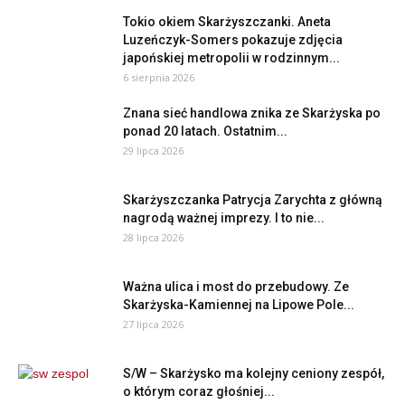
Tokio okiem Skarżyszczanki. Aneta
Luzeńczyk-Somers pokazuje zdjęcia
japońskiej metropolii w rodzinnym...
6 sierpnia 2026
Znana sieć handlowa znika ze Skarżyska po
ponad 20 latach. Ostatnim...
29 lipca 2026
Skarżyszczanka Patrycja Zarychta z główną
nagrodą ważnej imprezy. I to nie...
28 lipca 2026
Ważna ulica i most do przebudowy. Ze
Skarżyska-Kamiennej na Lipowe Pole...
27 lipca 2026
S/W – Skarżysko ma kolejny ceniony zespół,
o którym coraz głośniej...