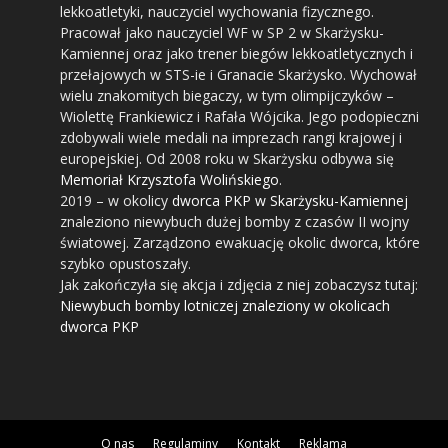
lekkoatletyki, nauczyciel wychowania fizycznego.
Pracował jako nauczyciel WF w SP 2 w Skarżysku-
Kamiennej oraz jako trener biegów lekkoatletycznych i
przełajowych w STS-ie i Granacie Skarżysko. Wychował
wielu znakomitych biegaczy, w tym olimpijczyków –
Wiolettę Frankiewicz i Rafała Wójcika. Jego podopieczni
zdobywali wiele medali na imprezach rangi krajowej i
europejskiej. Od 2008 roku w Skarżysku odbywa się
Memoriał Krzysztofa Wolińskiego
.
2019
– w okolicy
dworca PKP w Skarżysku-Kamiennej
znaleziono niewybuch dużej bomby z czasów II wojny
światowej. Zarządzono ewakuację okolic dworca, które
szybko opustoszały.
Jak zakończyła się akcja i zdjęcia z niej zobaczysz tutaj:
Niewybuch bomby lotniczej znaleziony w okolicach
dworca PKP
O nas
Regulaminy
Kontakt
Reklama