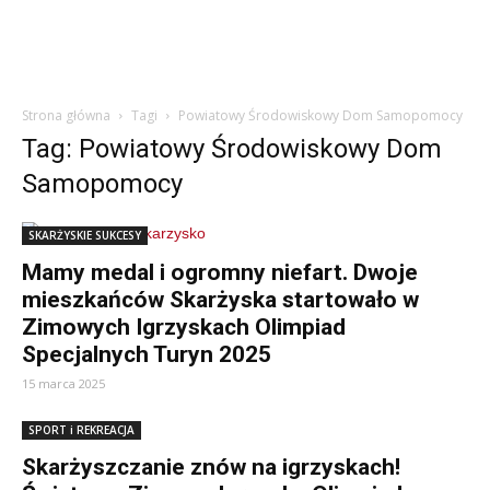
Strona główna
Tagi
Powiatowy Środowiskowy Dom Samopomocy
Tag: Powiatowy Środowiskowy Dom
Samopomocy
SKARŻYSKIE SUKCESY
Mamy medal i ogromny niefart. Dwoje
mieszkańców Skarżyska startowało w
Zimowych Igrzyskach Olimpiad
Specjalnych Turyn 2025
15 marca 2025
SPORT i REKREACJA
Skarżyszczanie znów na igrzyskach!