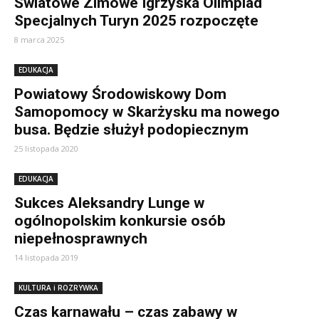
Światowe Zimowe Igrzyska Olimpiad
Specjalnych Turyn 2025 rozpoczęte
8 marca 2025
EDUKACJA
Powiatowy Środowiskowy Dom
Samopomocy w Skarżysku ma nowego
busa. Będzie służył podopiecznym
25 listopada 2020
EDUKACJA
Sukces Aleksandry Lunge w
ogólnopolskim konkursie osób
niepełnosprawnych
14 listopada 2019
KULTURA i ROZRYWKA
Czas karnawału – czas zabawy w