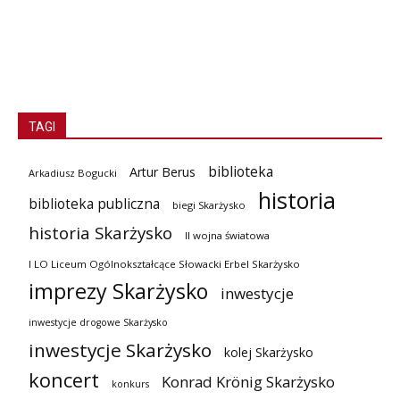
TAGI
biblioteka
Artur Berus
Arkadiusz Bogucki
historia
biblioteka publiczna
biegi Skarżysko
historia Skarżysko
II wojna światowa
I LO Liceum Ogólnokształcące Słowacki Erbel Skarżysko
imprezy Skarżysko
inwestycje
inwestycje drogowe Skarżysko
inwestycje Skarżysko
kolej Skarżysko
koncert
Konrad Krönig Skarżysko
konkurs