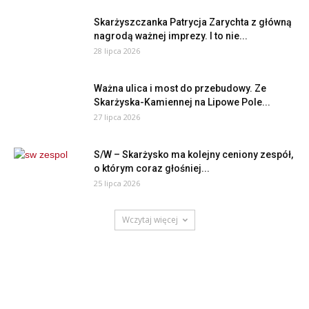
Skarżyszczanka Patrycja Zarychta z główną
nagrodą ważnej imprezy. I to nie...
28 lipca 2026
Ważna ulica i most do przebudowy. Ze
Skarżyska-Kamiennej na Lipowe Pole...
27 lipca 2026
S/W – Skarżysko ma kolejny ceniony zespół,
o którym coraz głośniej...
25 lipca 2026
Wczytaj więcej