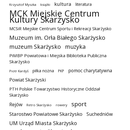
kultura
literatura
Krzysztof Myszka
książki
MCK Miejskie Centrum
Kultury Skarżysko
MCSiR Miejskie Centrum Sportu i Rekreacji Skarżysko
Muzeum im. Orła Białego Skarżysko
muzeum Skarżysko
muzyka
PiMBP Powiatowa i Miejska Biblioteka Publiczna
Skarżysko
pomoc charytatywna
piłka nożna
PKP
Piotr Kardyś
Powiat Skarżyski
PTH Polskie Towarzystwo Historyczne Oddział
Skarżysko
sport
Rejów
Retro Skarżysko
rowery
Starostwo Powiatowe Skarżysko
Suchedniów
UM Urząd Miasta Skarżysko