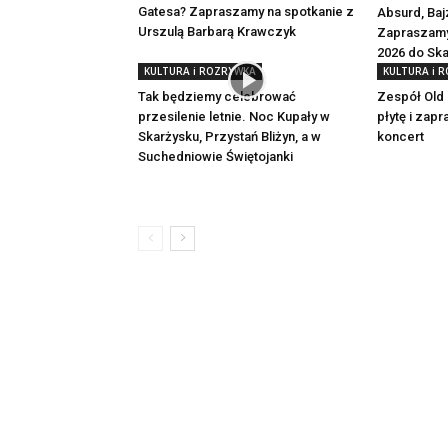
Gatesa? Zapraszamy na spotkanie z
Absurd, Bajz
Urszulą Barbarą Krawczyk
Zapraszamy
2026 do Sk
KULTURA i ROZRYWKA
KULTURA i 
Tak będziemy celebrować
Zespół Old 
przesilenie letnie. Noc Kupały w
płytę i zap
Skarżysku, Przystań Bliżyn, a w
koncert
Suchedniowie Świętojanki