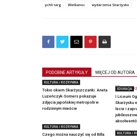
pchli targ
Wielkanoc
wydarzenia Skarżysko
PODOBNE ARTYKUŁY
WIĘCEJ OD AUTORA
KULTURA i ROZRYWKA
EDUKACJA
Tokio okiem Skarżyszczanki. Aneta
Luzeńczyk-Somers pokazuje
I Liceum O
zdjęcia japońskiej metropolii w
Skarżysku w
rodzinnym mieście
lecie i zap
jubileuszow
absolwent
KULTURA i ROZRYWKA
KULTURA i 
Czego można nauczyć się od Billa