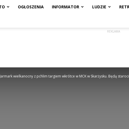
TO
OGŁOSZENIA
INFORMATOR
LUDZIE
RET
REKLAMA
Jarmark wielkanocny z pchlim targiem wkrótce w MCK w Skarżysku. Będą starocie