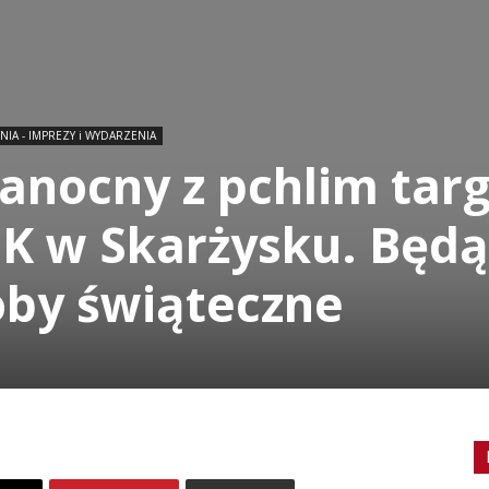
IA - IMPREZY i WYDARZENIA
anocny z pchlim tar
K w Skarżysku. Będą
doby świąteczne