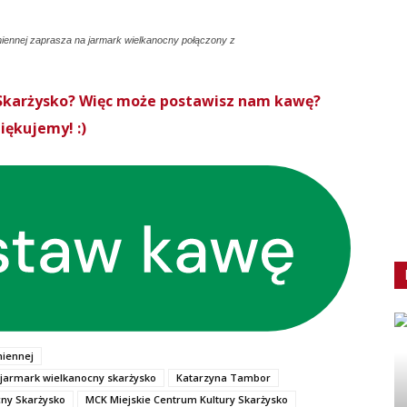
iennej zaprasza na jarmark wielkanocny połączony z
roSkarżysko? Więc może postawisz nam kawę?
iękujemy! :)
miennej
jarmark wielkanocny skarżysko
Katarzyna Tambor
ny Skarżysko
MCK Miejskie Centrum Kultury Skarżysko