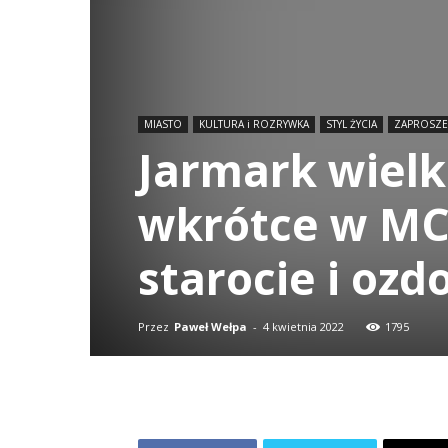
MIASTO
KULTURA i ROZRYWKA
STYL ŻYCIA
ZAPROSZEN
Jarmark wielk
wkrótce w MC
starocie i oz
Przez
Paweł Wełpa
-
4 kwietnia 2022
1795