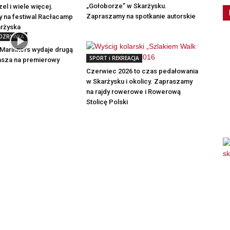
„Gołoborze” w Skarżysku.
el i wiele więcej.
Zapraszamy na spotkanie autorskie
 na festiwal Racłacamp
arżyska
ROZRYWKA
Marinners wydaje drugą
SPORT i REKREACJA
rasza na premierowy
Czerwiec 2026 to czas pedałowania
w Skarżysku i okolicy. Zapraszamy
na rajdy rowerowe i Rowerową
Stolicę Polski