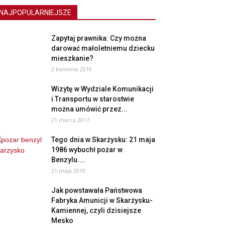
NAJPOPULARNIEJSZE
Zapytaj prawnika: Czy można
darować małoletniemu dziecku
mieszkanie?
2 kwietnia 2019
Wizytę w Wydziale Komunikacji
i Transportu w starostwie
można umówić przez...
21 marca 2017
Tego dnia w Skarżysku: 21 maja
1986 wybuchł pożar w
Benzylu....
21 maja 2019
Jak powstawała Państwowa
Fabryka Amunicji w Skarżysku-
Kamiennej, czyli dzisiejsze
Mesko