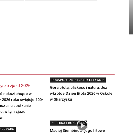
PROSPOŁECZNIE i CHARYTATYWNIE
Góra błota, bliskość i natura. Już
wkrótce Dzień Błota 2026 w Oskole
gólnokształcące w
w Skarżysku
 2026 roku świętuje 100-
rasza na spotkanie
e, w tym zjazd
ów
KULTURA i ROZRYWKA
ROZRYWKA
Maciej Siembieda i jego hitowe