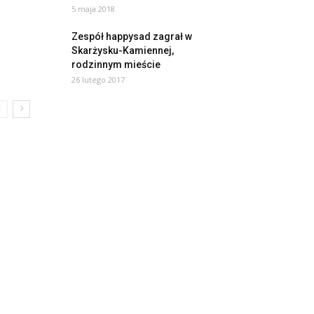
5 maja 2018
Zespół happysad zagrał w
Skarżysku-Kamiennej,
rodzinnym mieście
26 lutego 2017