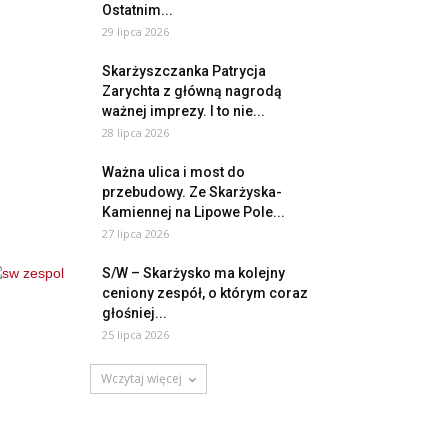
Ostatnim...
29 lipca 2026
Skarżyszczanka Patrycja
Zarychta z główną nagrodą
ważnej imprezy. I to nie...
28 lipca 2026
Ważna ulica i most do
przebudowy. Ze Skarżyska-
Kamiennej na Lipowe Pole...
27 lipca 2026
S/W – Skarżysko ma kolejny
ceniony zespół, o którym coraz
głośniej...
25 lipca 2026
Wczytaj więcej