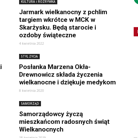
KULTURA i ROZRYWKA
Jarmark wielkanocny z pchlim
targiem wkrótce w MCK w
Skarżysku. Będą starocie i
ozdoby świąteczne
4 kwietnia 2022
STYL ŻYCIA
i
Posłanka Marzena Okła-
Drewnowicz składa życzenia
wielkanocne i dziękuje medykom
8 kwietnia 2020
SAMORZĄD
Samorządowcy życzą
mieszkańcom radosnych świąt
Wielkanocnych
18 kwietnia 2019