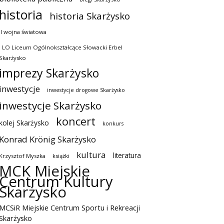
historia
historia Skarżysko
II wojna światowa
I LO Liceum Ogólnokształcące Słowacki Erbel
Skarżysko
imprezy Skarżysko
inwestycje
inwestycje drogowe Skarżysko
inwestycje Skarżysko
koncert
kolej Skarżysko
konkurs
Konrad Krönig Skarżysko
kultura
literatura
Krzysztof Myszka
książki
MCK Miejskie
Centrum Kultury
Skarżysko
MCSiR Miejskie Centrum Sportu i Rekreacji
Skarżysko