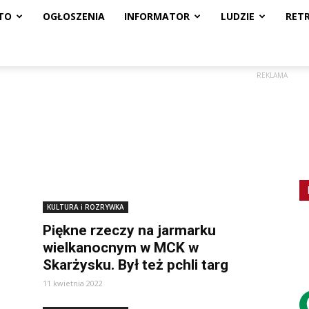
TO
OGŁOSZENIA
INFORMATOR
LUDZIE
RET
REKLAMA
KULTURA i ROZRYWKA
Piękne rzeczy na jarmarku
wielkanocnym w MCK w
Skarżysku. Był też pchli targ
11 kwietnia 2022