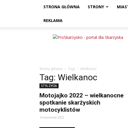
STRONA GŁÓWNA
STRONY
MIAS
REKLAMA
ProSkarżysko
Strona główna
Tagi
Wielkanoc
Tag: Wielkanoc
STYL ŻYCIA
Motojajko 2022 – wielkanocne
spotkanie skarżyskich
motocyklistów
16 kwietnia 2022