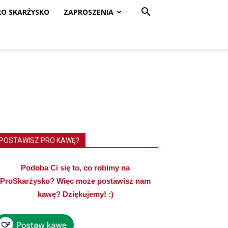
RO SKARŻYSKO
ZAPROSZENIA
POSTAWISZ PRO KAWĘ?
Podoba Ci się to, co robimy na
ProSkarżysko? Więc może postawisz nam
kawę? Dziękujemy! :)