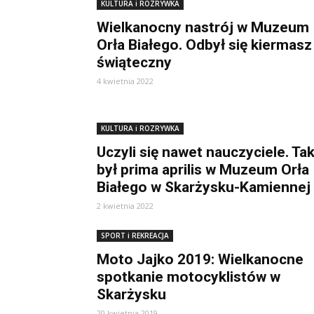
KULTURA i ROZRYWKA
Wielkanocny nastrój w Muzeum
Orła Białego. Odbył się kiermasz
świąteczny
4 kwietnia 2022
KULTURA i ROZRYWKA
Uczyli się nawet nauczyciele. Tak
był prima aprilis w Muzeum Orła
Białego w Skarżysku-Kamiennej
2 kwietnia 2022
SPORT i REKREACJA
Moto Jajko 2019: Wielkanocne
spotkanie motocyklistów w
Skarżysku
20 kwietnia 2019