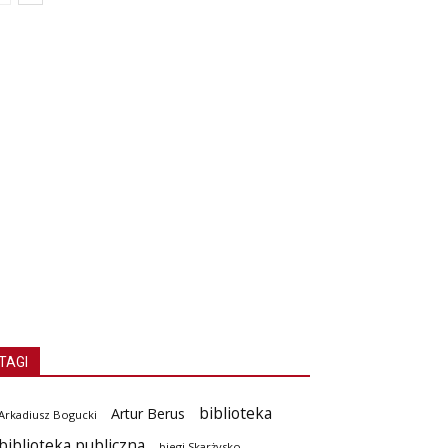
TAGI
biblioteka
Artur Berus
Arkadiusz Bogucki
biblioteka publiczna
biegi Skarżysko