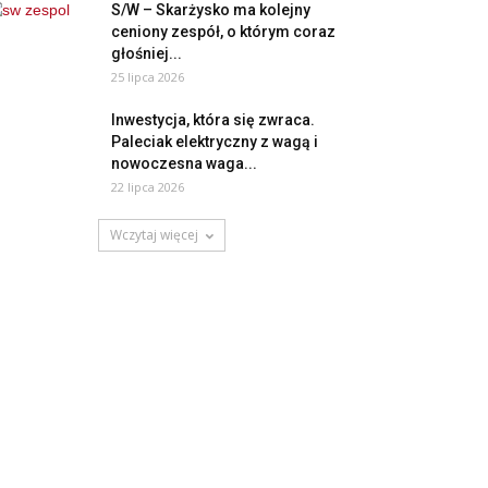
S/W – Skarżysko ma kolejny
ceniony zespół, o którym coraz
głośniej...
25 lipca 2026
Inwestycja, która się zwraca.
Paleciak elektryczny z wagą i
nowoczesna waga...
22 lipca 2026
Wczytaj więcej