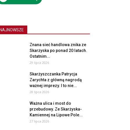
NAJNOWSZE
Znana sieć handlowa znika ze
Skarżyska po ponad 20 latach.
Ostatnim...
29 lipca 2026
Skarżyszczanka Patrycja
Zarychta z główną nagrodą
ważnej imprezy. I to nie...
28 lipca 2026
Ważna ulica i most do
przebudowy. Ze Skarżyska-
Kamiennej na Lipowe Pole...
27 lipca 2026