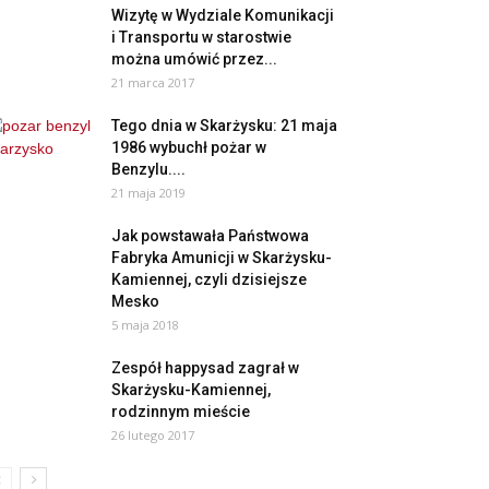
Wizytę w Wydziale Komunikacji
i Transportu w starostwie
można umówić przez...
21 marca 2017
Tego dnia w Skarżysku: 21 maja
1986 wybuchł pożar w
Benzylu....
21 maja 2019
Jak powstawała Państwowa
Fabryka Amunicji w Skarżysku-
Kamiennej, czyli dzisiejsze
Mesko
5 maja 2018
Zespół happysad zagrał w
Skarżysku-Kamiennej,
rodzinnym mieście
26 lutego 2017