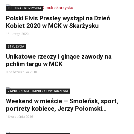
KULTURA i ROZRYWKA
Polski Elvis Presley wystąpi na Dzień
Kobiet 2020 w MCK w Skarżysku
13 lutego 2020
STYL ŻYCIA
Unikatowe rzeczy i ginące zawody na
pchlim targu w MCK
8 października 2018
ZAPROSZENIA - IMPREZY i WYDARZENIA
Weekend w mieście – Smoleńsk, sport,
portrety kobiece, Jerzy Połomski…
16 września 2016