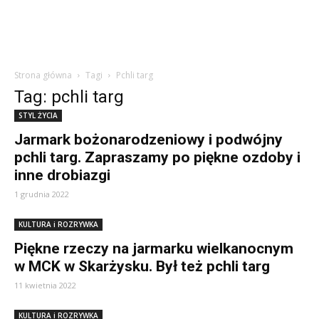
Strona główna
Tagi
Pchli targ
Tag: pchli targ
STYL ŻYCIA
Jarmark bożonarodzeniowy i podwójny
pchli targ. Zapraszamy po piękne ozdoby i
inne drobiazgi
1 grudnia 2022
KULTURA i ROZRYWKA
Piękne rzeczy na jarmarku wielkanocnym
w MCK w Skarżysku. Był też pchli targ
11 kwietnia 2022
KULTURA i ROZRYWKA