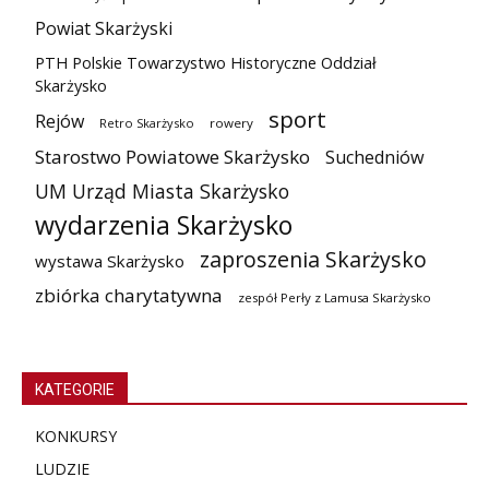
Powiat Skarżyski
PTH Polskie Towarzystwo Historyczne Oddział
Skarżysko
sport
Rejów
Retro Skarżysko
rowery
Starostwo Powiatowe Skarżysko
Suchedniów
UM Urząd Miasta Skarżysko
wydarzenia Skarżysko
zaproszenia Skarżysko
wystawa Skarżysko
zbiórka charytatywna
zespół Perły z Lamusa Skarżysko
KATEGORIE
KONKURSY
LUDZIE