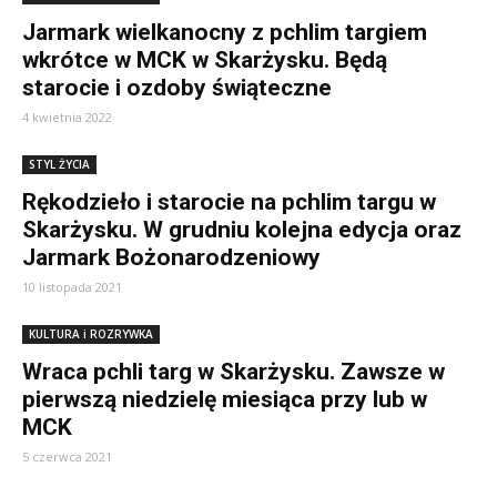
Jarmark wielkanocny z pchlim targiem
wkrótce w MCK w Skarżysku. Będą
starocie i ozdoby świąteczne
4 kwietnia 2022
STYL ŻYCIA
Rękodzieło i starocie na pchlim targu w
Skarżysku. W grudniu kolejna edycja oraz
Jarmark Bożonarodzeniowy
10 listopada 2021
KULTURA i ROZRYWKA
Wraca pchli targ w Skarżysku. Zawsze w
pierwszą niedzielę miesiąca przy lub w
MCK
5 czerwca 2021