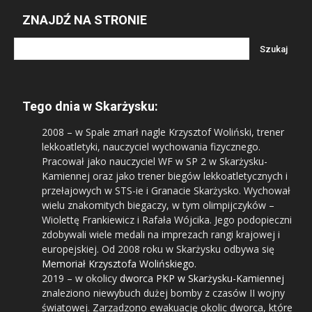
ZNAJDŹ NA STRONIE
Tego dnia w Skarżysku:
2008
– w Spale zmarł nagle Krzysztof Woliński, trener
lekkoatletyki, nauczyciel wychowania fizycznego.
Pracował jako nauczyciel WF w SP 2 w Skarżysku-
Kamiennej oraz jako trener biegów lekkoatletycznych i
przełajowych w STS-ie i Granacie Skarżysko. Wychował
wielu znakomitych biegaczy, w tym olimpijczyków –
Wiolettę Frankiewicz i Rafała Wójcika. Jego podopieczni
zdobywali wiele medali na imprezach rangi krajowej i
europejskiej. Od 2008 roku w Skarżysku odbywa się
Memoriał Krzysztofa Wolińskiego
.
2019
– w okolicy
dworca PKP w Skarżysku-Kamiennej
znaleziono niewybuch dużej bomby z czasów II wojny
światowej. Zarządzono ewakuację okolic dworca, które