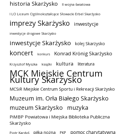
historia Skarżysko
II wojna światowa
I LO Liceum Ogólnokształcące Słowacki Erbel Skarżysko
imprezy Skarżysko
inwestycje
inwestycje drogowe Skarżysko
inwestycje Skarżysko
kolej Skarżysko
koncert
Konrad Krönig Skarżysko
konkurs
kultura
literatura
Krzysztof Myszka
książki
MCK Miejskie Centrum
Kultury Skarżysko
MCSiR Miejskie Centrum Sportu i Rekreacji Skarżysko
Muzeum im. Orła Białego Skarżysko
muzeum Skarżysko
muzyka
PiMBP Powiatowa i Miejska Biblioteka Publiczna
Skarżysko
pomoc charytatywna
piłka nożna
PKP
Piotr Kardyś