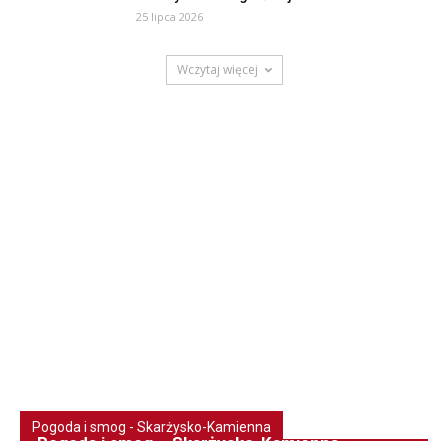
25 lipca 2026
Wczytaj więcej
Pogoda i smog - Skarżysko-Kamienna
Pogoda i smog – Skarżysko-Kamienna