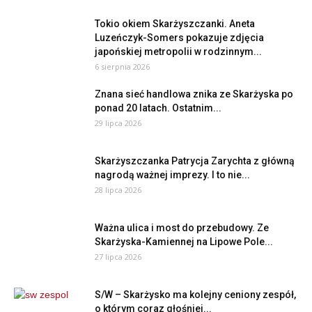
Tokio okiem Skarżyszczanki. Aneta
Luzeńczyk-Somers pokazuje zdjęcia
japońskiej metropolii w rodzinnym...
6 sierpnia 2026
Znana sieć handlowa znika ze Skarżyska po
ponad 20 latach. Ostatnim...
29 lipca 2026
Skarżyszczanka Patrycja Zarychta z główną
nagrodą ważnej imprezy. I to nie...
28 lipca 2026
Ważna ulica i most do przebudowy. Ze
Skarżyska-Kamiennej na Lipowe Pole...
27 lipca 2026
S/W – Skarżysko ma kolejny ceniony zespół,
o którym coraz głośniej...