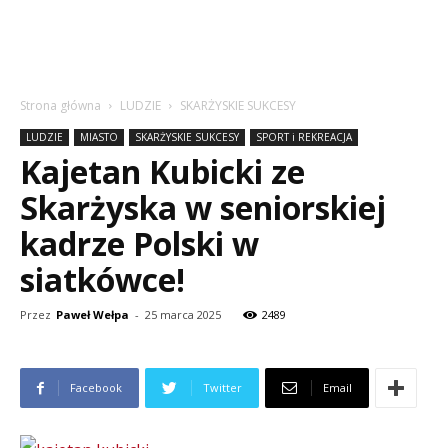
Strona główna
LUDZIE
SKARŻYSKIE SUKCESY
LUDZIE
MIASTO
SKARŻYSKIE SUKCESY
SPORT i REKREACJA
Kajetan Kubicki ze
Skarżyska w seniorskiej
kadrze Polski w
siatkówce!
Przez
Paweł Wełpa
-
25 marca 2025
2489
Facebook
Twitter
Email