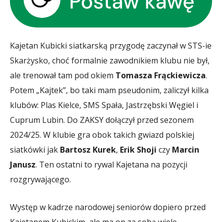
Kajetan Kubicki siatkarską przygodę zaczynał w STS-ie
Skarżysko, choć formalnie zawodnikiem klubu nie był,
ale trenował tam pod okiem
Tomasza Frąckiewicza
.
Potem „Kajtek”, bo taki mam pseudonim, zaliczył kilka
klubów: Plas Kielce, SMS Spała, Jastrzębski Węgiel i
Cuprum Lubin. Do ZAKSY dołączył przed sezonem
2024/25. W klubie gra obok takich gwiazd polskiej
siatkówki jak
Bartosz Kurek
,
Erik Shoji
czy
Marcin
Janusz
. Ten ostatni to rywal Kajetana na pozycji
rozgrywającego.
Występ w kadrze narodowej seniorów dopiero przed
Kajetanem Kubickim, ale ma on za sobą wiele