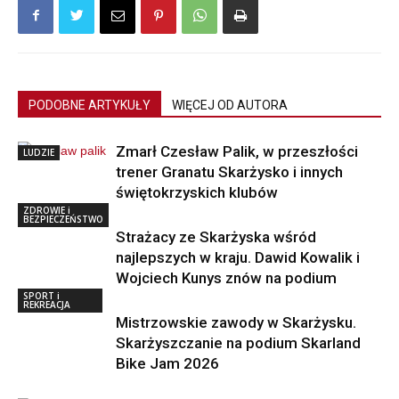
PODOBNE ARTYKUŁY
WIĘCEJ OD AUTORA
Zmarł Czesław Palik, w przeszłości
LUDZIE
trener Granatu Skarżysko i innych
świętokrzyskich klubów
ZDROWIE i
BEZPIECZEŃSTWO
Strażacy ze Skarżyska wśród
najlepszych w kraju. Dawid Kowalik i
Wojciech Kunys znów na podium
SPORT i
REKREACJA
Mistrzowskie zawody w Skarżysku.
Skarżyszczanie na podium Skarland
Bike Jam 2026