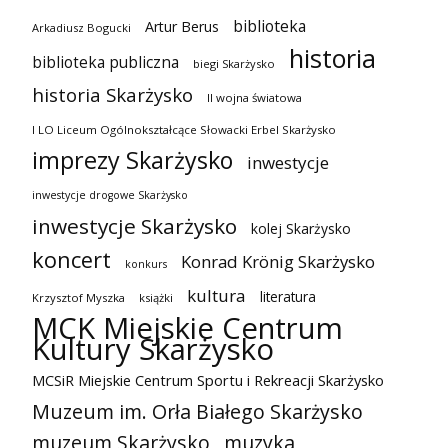
biblioteka
Artur Berus
Arkadiusz Bogucki
historia
biblioteka publiczna
biegi Skarżysko
historia Skarżysko
II wojna światowa
I LO Liceum Ogólnokształcące Słowacki Erbel Skarżysko
imprezy Skarżysko
inwestycje
inwestycje drogowe Skarżysko
inwestycje Skarżysko
kolej Skarżysko
koncert
Konrad Krönig Skarżysko
konkurs
kultura
literatura
Krzysztof Myszka
książki
MCK Miejskie Centrum
Kultury Skarżysko
MCSiR Miejskie Centrum Sportu i Rekreacji Skarżysko
Muzeum im. Orła Białego Skarżysko
muzeum Skarżysko
muzyka