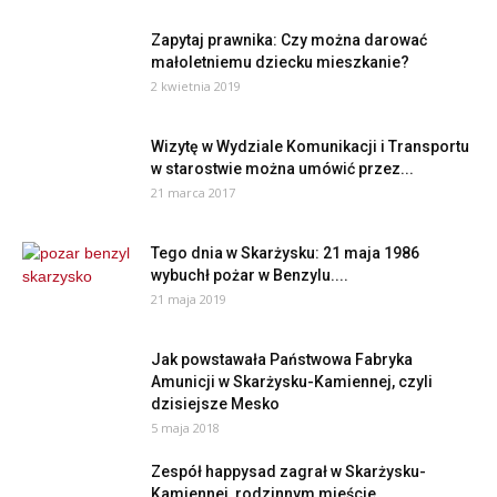
Zapytaj prawnika: Czy można darować
małoletniemu dziecku mieszkanie?
2 kwietnia 2019
Wizytę w Wydziale Komunikacji i Transportu
w starostwie można umówić przez...
21 marca 2017
Tego dnia w Skarżysku: 21 maja 1986
wybuchł pożar w Benzylu....
21 maja 2019
Jak powstawała Państwowa Fabryka
Amunicji w Skarżysku-Kamiennej, czyli
dzisiejsze Mesko
5 maja 2018
Zespół happysad zagrał w Skarżysku-
Kamiennej, rodzinnym mieście