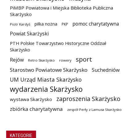
PiMBP Powiatowa i Miejska Biblioteka Publiczna
Skarżysko
pomoc charytatywna
piłka nożna
PKP
Piotr Kardyś
Powiat Skarżyski
PTH Polskie Towarzystwo Historyczne Oddział
Skarżysko
sport
Rejów
Retro Skarżysko
rowery
Starostwo Powiatowe Skarżysko
Suchedniów
UM Urząd Miasta Skarżysko
wydarzenia Skarżysko
zaproszenia Skarżysko
wystawa Skarżysko
zbiórka charytatywna
zespół Perły z Lamusa Skarżysko
KATEGORIE