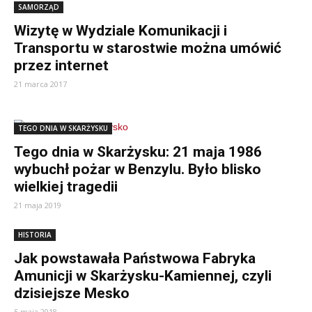
SAMORZĄD
Wizytę w Wydziale Komunikacji i
Transportu w starostwie można umówić
przez internet
21 marca 2017
TEGO DNIA W SKARŻYSKU
Tego dnia w Skarżysku: 21 maja 1986
wybuchł pożar w Benzylu. Było blisko
wielkiej tragedii
21 maja 2019
HISTORIA
Jak powstawała Państwowa Fabryka
Amunicji w Skarżysku-Kamiennej, czyli
dzisiejsze Mesko
5 maja 2018