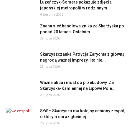
Luzeńczyk-Somers pokazuje zdjęcia
japońskiej metropolii w rodzinnym...
6 sierpnia 2026
Znana sieć handlowa znika ze Skarżyska po
ponad 20 latach. Ostatnim...
29 lipca 2026
Skarżyszczanka Patrycja Zarychta z główną
nagrodą ważnej imprezy. I to nie...
28 lipca 2026
Ważna ulica i most do przebudowy. Ze
Skarżyska-Kamiennej na Lipowe Pole...
27 lipca 2026
S/W – Skarżysko ma kolejny ceniony zespół,
o którym coraz głośniej...
25 lipca 2026