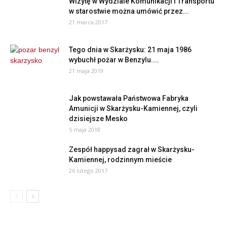
Wizytę w Wydziale Komunikacji i Transportu
w starostwie można umówić przez...
21 marca 2017
Tego dnia w Skarżysku: 21 maja 1986
wybuchł pożar w Benzylu....
21 maja 2019
Jak powstawała Państwowa Fabryka
Amunicji w Skarżysku-Kamiennej, czyli
dzisiejsze Mesko
5 maja 2018
Zespół happysad zagrał w Skarżysku-
Kamiennej, rodzinnym mieście
26 lutego 2017