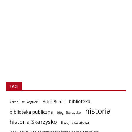
TAGI
biblioteka
Artur Berus
Arkadiusz Bogucki
historia
biblioteka publiczna
biegi Skarżysko
historia Skarżysko
II wojna światowa
I LO Liceum Ogólnokształcące Słowacki Erbel Skarżysko