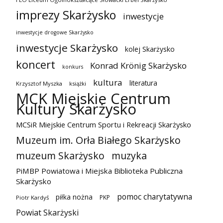
imprezy Skarżysko
inwestycje
inwestycje drogowe Skarżysko
inwestycje Skarżysko
kolej Skarżysko
koncert
Konrad Krönig Skarżysko
konkurs
kultura
literatura
Krzysztof Myszka
książki
MCK Miejskie Centrum
Kultury Skarżysko
MCSiR Miejskie Centrum Sportu i Rekreacji Skarżysko
Muzeum im. Orła Białego Skarżysko
muzeum Skarżysko
muzyka
PiMBP Powiatowa i Miejska Biblioteka Publiczna
Skarżysko
pomoc charytatywna
piłka nożna
PKP
Piotr Kardyś
Powiat Skarżyski