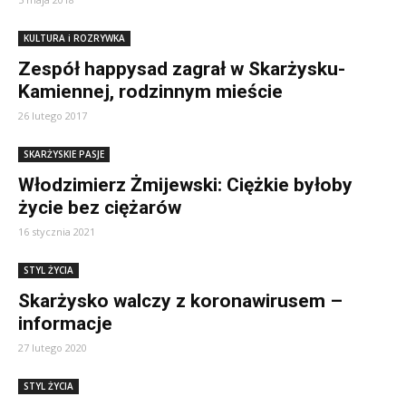
KULTURA i ROZRYWKA
Zespół happysad zagrał w Skarżysku-
Kamiennej, rodzinnym mieście
26 lutego 2017
SKARŻYSKIE PASJE
Włodzimierz Żmijewski: Ciężkie byłoby
życie bez ciężarów
16 stycznia 2021
STYL ŻYCIA
Skarżysko walczy z koronawirusem –
informacje
27 lutego 2020
STYL ŻYCIA