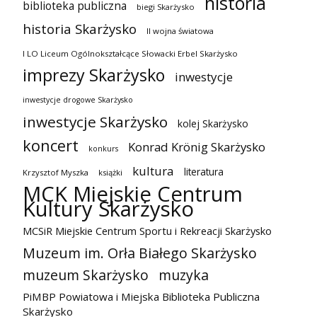
historia
biblioteka publiczna
biegi Skarżysko
historia Skarżysko
II wojna światowa
I LO Liceum Ogólnokształcące Słowacki Erbel Skarżysko
imprezy Skarżysko
inwestycje
inwestycje drogowe Skarżysko
inwestycje Skarżysko
kolej Skarżysko
koncert
Konrad Krönig Skarżysko
konkurs
kultura
literatura
Krzysztof Myszka
książki
MCK Miejskie Centrum
Kultury Skarżysko
MCSiR Miejskie Centrum Sportu i Rekreacji Skarżysko
Muzeum im. Orła Białego Skarżysko
muzeum Skarżysko
muzyka
PiMBP Powiatowa i Miejska Biblioteka Publiczna
Skarżysko