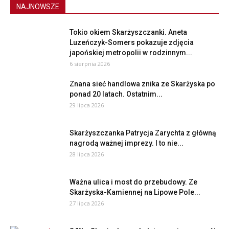
NAJNOWSZE
Tokio okiem Skarżyszczanki. Aneta
Luzeńczyk-Somers pokazuje zdjęcia
japońskiej metropolii w rodzinnym...
6 sierpnia 2026
Znana sieć handlowa znika ze Skarżyska po
ponad 20 latach. Ostatnim...
29 lipca 2026
Skarżyszczanka Patrycja Zarychta z główną
nagrodą ważnej imprezy. I to nie...
28 lipca 2026
Ważna ulica i most do przebudowy. Ze
Skarżyska-Kamiennej na Lipowe Pole...
27 lipca 2026