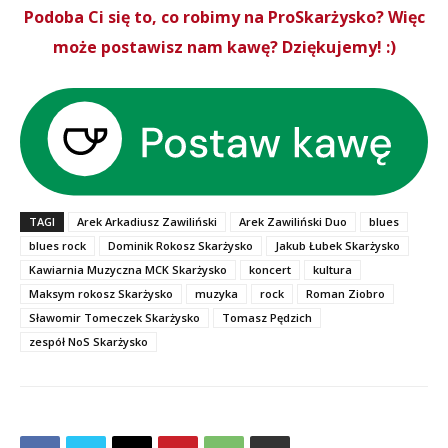
Podoba Ci się to, co robimy na ProSkarżysko? Więc
może postawisz nam kawę? Dziękujemy! :)
TAGI
Arek Arkadiusz Zawiliński
Arek Zawiliński Duo
blues
blues rock
Dominik Rokosz Skarżysko
Jakub Łubek Skarżysko
Kawiarnia Muzyczna MCK Skarżysko
koncert
kultura
Maksym rokosz Skarżysko
muzyka
rock
Roman Ziobro
Sławomir Tomeczek Skarżysko
Tomasz Pędzich
zespół NoS Skarżysko