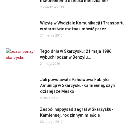
małoletniemu dziecku mieszkanie?
2 kwietnia 2019
Wizytę w Wydziale Komunikacji i Transportu
w starostwie można umówić przez...
21 marca 2017
Tego dnia w Skarżysku: 21 maja 1986
wybuchł pożar w Benzylu....
21 maja 2019
Jak powstawała Państwowa Fabryka
Amunicji w Skarżysku-Kamiennej, czyli
dzisiejsze Mesko
5 maja 2018
Zespół happysad zagrał w Skarżysku-
Kamiennej, rodzinnym mieście
26 lutego 2017