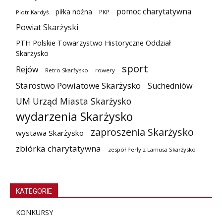
pomoc charytatywna
piłka nożna
PKP
Piotr Kardyś
Powiat Skarżyski
PTH Polskie Towarzystwo Historyczne Oddział
Skarżysko
sport
Rejów
Retro Skarżysko
rowery
Starostwo Powiatowe Skarżysko
Suchedniów
UM Urząd Miasta Skarżysko
wydarzenia Skarżysko
zaproszenia Skarżysko
wystawa Skarżysko
zbiórka charytatywna
zespół Perły z Lamusa Skarżysko
KATEGORIE
KONKURSY