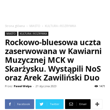
Strona główna
MIASTO
KULTURA i ROZRYWKA
MIASTO
KULTURA i ROZRYWKA
Rockowo-bluesowa uczta
zaserwowana w Kawiarni
Muzycznej MCK w
Skarżysku. Wystąpili NoS
oraz Arek Zawiliński Duo
Przez
Paweł Wełpa
-
21 stycznia 2023
1471
Facebook
Twitter
Email