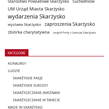
Starostwo Powiatowe Skarżysko
Suchedniów
UM Urząd Miasta Skarżysko
wydarzenia Skarżysko
zaproszenia Skarżysko
wystawa Skarżysko
zbiórka charytatywna
zespół Perły z Lamusa Skarżysko
KATEGORIE
KONKURSY
LUDZIE
SKARŻYSKIE PASJE
SKARŻYSKIE SUKCESY
SKARŻYSZCZANIE (NIE
ZNANI
SKARŻYSZCZANIE W ŚWIECIE
MADE IN SKARŻYSKO