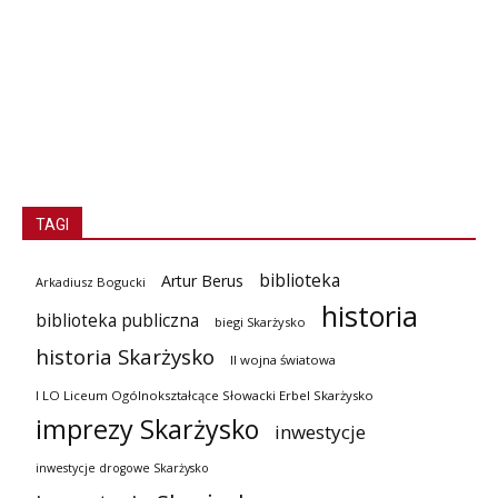
TAGI
biblioteka
Artur Berus
Arkadiusz Bogucki
historia
biblioteka publiczna
biegi Skarżysko
historia Skarżysko
II wojna światowa
I LO Liceum Ogólnokształcące Słowacki Erbel Skarżysko
imprezy Skarżysko
inwestycje
inwestycje drogowe Skarżysko