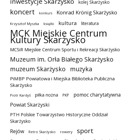
inwestycje Skarżysko
kolej Skarżysko
koncert
Konrad Krönig Skarżysko
konkurs
kultura
literatura
Krzysztof Myszka
książki
MCK Miejskie Centrum
Kultury Skarżysko
MCSiR Miejskie Centrum Sportu i Rekreacji Skarżysko
Muzeum im. Orła Białego Skarżysko
muzeum Skarżysko
muzyka
PiMBP Powiatowa i Miejska Biblioteka Publiczna
Skarżysko
pomoc charytatywna
piłka nożna
PKP
Piotr Kardyś
Powiat Skarżyski
PTH Polskie Towarzystwo Historyczne Oddział
Skarżysko
sport
Rejów
Retro Skarżysko
rowery