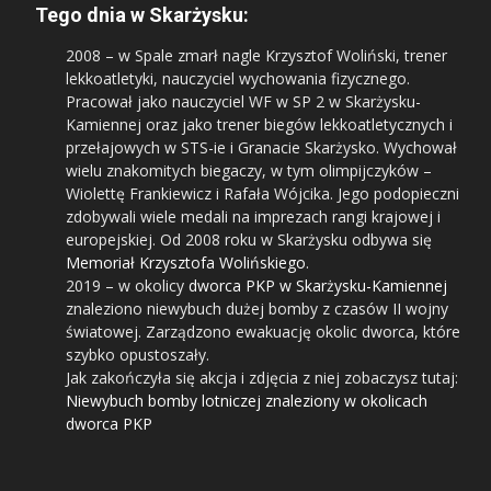
Tego dnia w Skarżysku:
2008
– w Spale zmarł nagle Krzysztof Woliński, trener
lekkoatletyki, nauczyciel wychowania fizycznego.
Pracował jako nauczyciel WF w SP 2 w Skarżysku-
Kamiennej oraz jako trener biegów lekkoatletycznych i
przełajowych w STS-ie i Granacie Skarżysko. Wychował
wielu znakomitych biegaczy, w tym olimpijczyków –
Wiolettę Frankiewicz i Rafała Wójcika. Jego podopieczni
zdobywali wiele medali na imprezach rangi krajowej i
europejskiej. Od 2008 roku w Skarżysku odbywa się
Memoriał Krzysztofa Wolińskiego
.
2019
– w okolicy
dworca PKP w Skarżysku-Kamiennej
znaleziono niewybuch dużej bomby z czasów II wojny
światowej. Zarządzono ewakuację okolic dworca, które
szybko opustoszały.
Jak zakończyła się akcja i zdjęcia z niej zobaczysz tutaj:
Niewybuch bomby lotniczej znaleziony w okolicach
dworca PKP