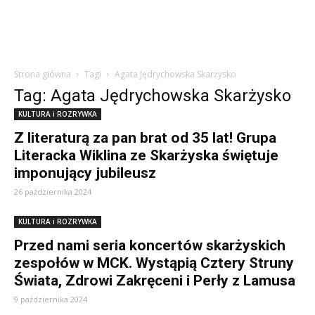
Strona główna
Tagi
Agata Jędrychowska Skarżysko
Tag: Agata Jędrychowska Skarżysko
KULTURA i ROZRYWKA
Z literaturą za pan brat od 35 lat! Grupa
Literacka Wiklina ze Skarżyska świętuje
imponujący jubileusz
26 października 2024
KULTURA i ROZRYWKA
Przed nami seria koncertów skarżyskich
zespołów w MCK. Wystąpią Cztery Struny
Świata, Zdrowi Zakręceni i Perły z Lamusa
9 października 2024