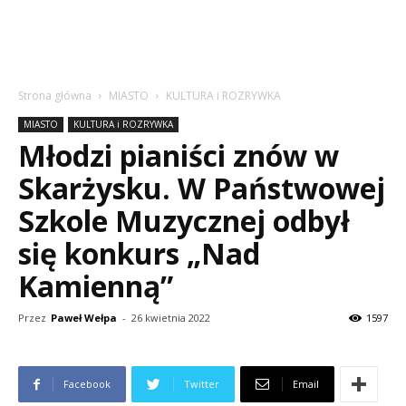
Strona główna
MIASTO
KULTURA i ROZRYWKA
MIASTO
KULTURA i ROZRYWKA
Młodzi pianiści znów w
Skarżysku. W Państwowej
Szkole Muzycznej odbył
się konkurs „Nad
Kamienną”
Przez
Paweł Wełpa
-
26 kwietnia 2022
1597
Facebook
Twitter
Email