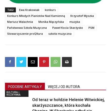
TAGI
Ewa Krakowiak
konkurs
Konkurs Młodych Pianistów Nad Kamienną
Krzysztof Myszka
Mariusz Walachnia
Monika Mączyńska
muzyka
Państwowa Szkoła Muzyczna
Paweł Kocia Skarżysko
PSM
Stowarzyszenie proQltura
szkoła muzyczna
PODOBNE ARTYKUŁY
WIĘCEJ OD AUTORA
KULTURA i
ROZRYWKA
Od teraz w hołdzie Helenie Witwickiej,
skarżyszczance, która kochała
Chopina. W Skarżysku odbył się