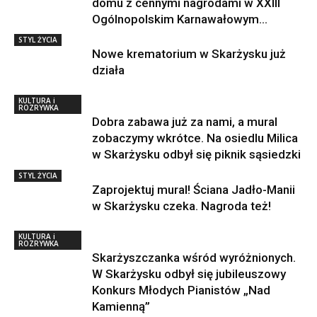
domu z cennymi nagrodami w XXIII
Ogólnopolskim Karnawałowym...
STYL ŻYCIA
Nowe krematorium w Skarżysku już
działa
KULTURA i
ROZRYWKA
Dobra zabawa już za nami, a mural
zobaczymy wkrótce. Na osiedlu Milica
w Skarżysku odbył się piknik sąsiedzki
STYL ŻYCIA
Zaprojektuj mural! Ściana Jadło-Manii
w Skarżysku czeka. Nagroda też!
KULTURA i
ROZRYWKA
Skarżyszczanka wśród wyróżnionych.
W Skarżysku odbył się jubileuszowy
Konkurs Młodych Pianistów „Nad
Kamienną”