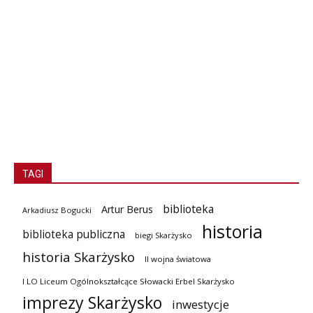
TAGI
biblioteka
Artur Berus
Arkadiusz Bogucki
historia
biblioteka publiczna
biegi Skarżysko
historia Skarżysko
II wojna światowa
I LO Liceum Ogólnokształcące Słowacki Erbel Skarżysko
imprezy Skarżysko
inwestycje