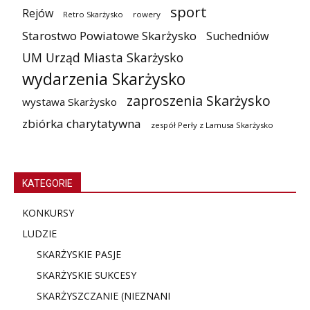
sport
Rejów
Retro Skarżysko
rowery
Starostwo Powiatowe Skarżysko
Suchedniów
UM Urząd Miasta Skarżysko
wydarzenia Skarżysko
zaproszenia Skarżysko
wystawa Skarżysko
zbiórka charytatywna
zespół Perły z Lamusa Skarżysko
KATEGORIE
KONKURSY
LUDZIE
SKARŻYSKIE PASJE
SKARŻYSKIE SUKCESY
SKARŻYSZCZANIE (NIE
ZNANI