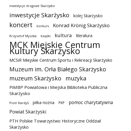
inwestycje drogowe Skarżysko
inwestycje Skarżysko
kolej Skarżysko
koncert
Konrad Krönig Skarżysko
konkurs
kultura
literatura
Krzysztof Myszka
książki
MCK Miejskie Centrum
Kultury Skarżysko
MCSiR Miejskie Centrum Sportu i Rekreacji Skarżysko
Muzeum im. Orła Białego Skarżysko
muzeum Skarżysko
muzyka
PiMBP Powiatowa i Miejska Biblioteka Publiczna
Skarżysko
pomoc charytatywna
piłka nożna
PKP
Piotr Kardyś
Powiat Skarżyski
PTH Polskie Towarzystwo Historyczne Oddział
Skarżysko