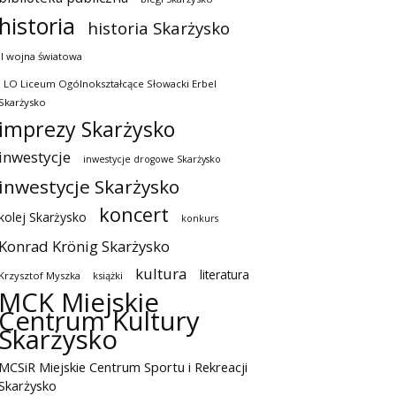
historia
historia Skarżysko
II wojna światowa
I LO Liceum Ogólnokształcące Słowacki Erbel
Skarżysko
imprezy Skarżysko
inwestycje
inwestycje drogowe Skarżysko
inwestycje Skarżysko
koncert
kolej Skarżysko
konkurs
Konrad Krönig Skarżysko
kultura
literatura
Krzysztof Myszka
książki
MCK Miejskie
Centrum Kultury
Skarżysko
MCSiR Miejskie Centrum Sportu i Rekreacji
Skarżysko