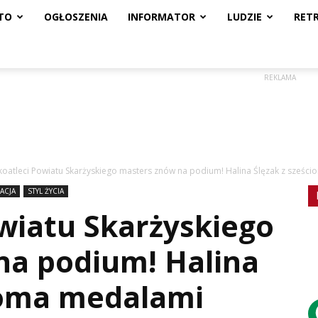
TO
OGŁOSZENIA
INFORMATOR
LUDZIE
RET
REKLAMA
koatleci Powiatu Skarżyskiego masters znów na podium! Halina Ślęzak z sześci
ACJA
STYL ŻYCIA
wiatu Skarżyskiego
na podium! Halina
ioma medalami