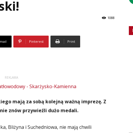
ski!
1088
mail
Pinterest
Print
REKLAMA
iego mają za sobą kolejną ważną imprezę. Z
nie znów przywieźli dużo medali.
a, Bliżyna i Suchedniowa, nie mają chwili