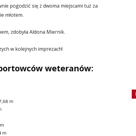
wnie pogodzić się z dwoma miejscami tuż za
ie młotem.
pem, zdobyła Aldona Miernik.
zych w kolejnych imprezach!
sportowców weteranów:
 7,68 m
m
 m
84 m