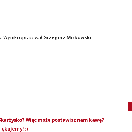
w. Wyniki opracował
Grzegorz Mirkowski
.
roSkarżysko? Więc może postawisz nam kawę?
iękujemy! :)