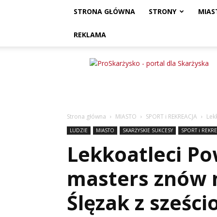
STRONA GŁÓWNA
STRONY
MIAS
REKLAMA
ProSkarżysko
Strona główna
MIASTO
SPORT i REKREACJA
Lek
LUDZIE
MIASTO
SKARŻYSKIE SUKCESY
SPORT i REKRE
Lekkoatleci Po
masters znów 
Ślęzak z sześc