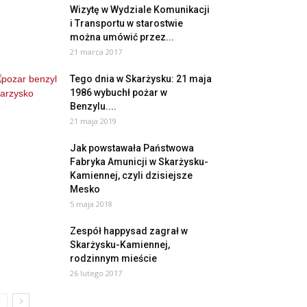
Wizytę w Wydziale Komunikacji
i Transportu w starostwie
można umówić przez...
21 marca 2017
Tego dnia w Skarżysku: 21 maja
1986 wybuchł pożar w
Benzylu....
21 maja 2019
Jak powstawała Państwowa
Fabryka Amunicji w Skarżysku-
Kamiennej, czyli dzisiejsze
Mesko
5 maja 2018
Zespół happysad zagrał w
Skarżysku-Kamiennej,
rodzinnym mieście
26 lutego 2017