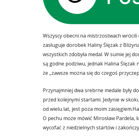
Wszyscy obecni na mistrzostwach wrócil
zasługuje dorobek Haliny Ślęzak z Bliżyn
wszystkich zdobyła medal. W sumie jej doro
są godne podziwu, jednak Halina Ślęzak n
że „zawsze można się do czegoś przyczepi
Przynajmniej dwa srebrne medale były do
przed kolejnymi startami. Jedynie w skok
od wielu lat, jest poza moim zasięgiem.
Ha
O pechu może mówić Mirosław Pardela, k
wycofać z niedzielnych startów i zakończy