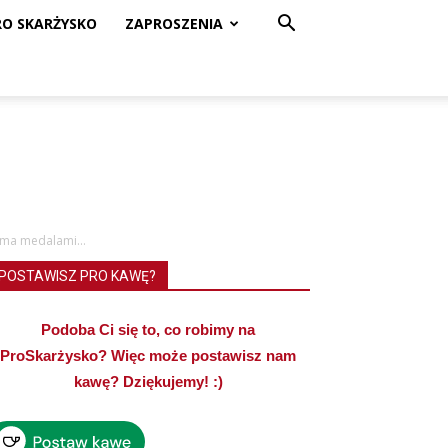
RO SKARŻYSKO
ZAPROSZENIA
oma medalami...
POSTAWISZ PRO KAWĘ?
Podoba Ci się to, co robimy na
ProSkarżysko? Więc może postawisz nam
kawę? Dziękujemy! :)