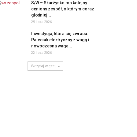
S/W – Skarżysko ma kolejny
ceniony zespół, o którym coraz
głośniej...
25 lipca 2026
Inwestycja, która się zwraca.
Paleciak elektryczny z wagą i
nowoczesna waga...
22 lipca 2026
Wczytaj więcej