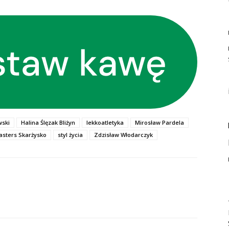
wski
Halina Ślęzak Bliżyn
lekkoatletyka
Mirosław Pardela
asters Skarżysko
styl życia
Zdzisław Włodarczyk