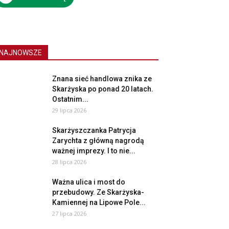
NAJNOWSZE
Znana sieć handlowa znika ze
Skarżyska po ponad 20 latach.
Ostatnim...
29 lipca 2026
Skarżyszczanka Patrycja
Zarychta z główną nagrodą
ważnej imprezy. I to nie...
28 lipca 2026
Ważna ulica i most do
przebudowy. Ze Skarżyska-
Kamiennej na Lipowe Pole...
27 lipca 2026