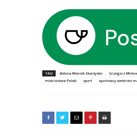
TAGI
Aldona Miernik Skarżysko
Grzegorz Mirko
mistrzostwa Polski
sport
sportowcy weterani m