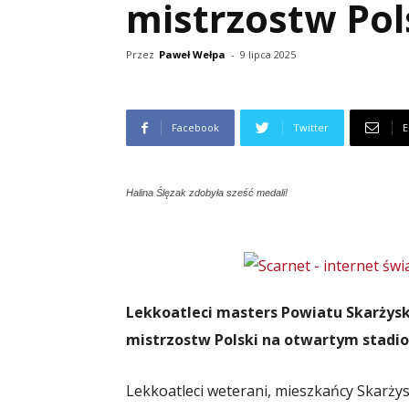
mistrzostw Pol
Przez
Paweł Wełpa
-
9 lipca 2025
Facebook
Twitter
E
Halina Ślęzak zdobyła sześć medali!
Lekkoatleci masters Powiatu Skarżysk
mistrzostw Polski na otwartym stadio
Lekkoatleci weterani, mieszkańcy Skarżysk