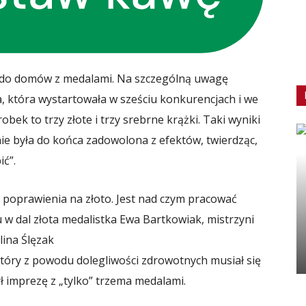
i do domów z medalami. Na szczególną uwagę
a, która wystartowała w sześciu konkurencjach i we
bek to trzy złote i trzy srebrne krążki. Taki wyniki
ie była do końca zadowolona z efektów, twierdząc,
ć”.
 poprawienia na złoto. Jest nad czym pracować
u w dal złota medalistka Ewa Bartkowiak, mistrzyni
lina Ślęzak
tóry z powodu dolegliwości zdrowotnych musiał się
ł imprezę z „tylko” trzema medalami.