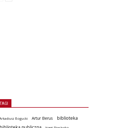
TAGI
biblioteka
Artur Berus
Arkadiusz Bogucki
biblioteka publiczna
biegi Skarżysko