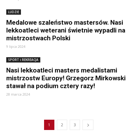
LUDZIE
Medalowe szaleństwo mastersów. Nasi
lekkoatleci weterani świetnie wypadli na
mistrzostwach Polski
9 lipca 2024
SPORT i REKREACJA
Nasi lekkoatleci masters medalistami
mistrzostw Europy! Grzegorz Mirkowski
stawał na podium cztery razy!
28 marca 2024
1
2
3