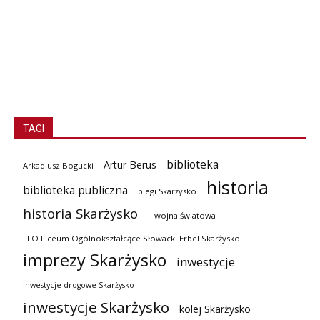
TAGI
biblioteka
Artur Berus
Arkadiusz Bogucki
historia
biblioteka publiczna
biegi Skarżysko
historia Skarżysko
II wojna światowa
I LO Liceum Ogólnokształcące Słowacki Erbel Skarżysko
imprezy Skarżysko
inwestycje
inwestycje drogowe Skarżysko
inwestycje Skarżysko
kolej Skarżysko