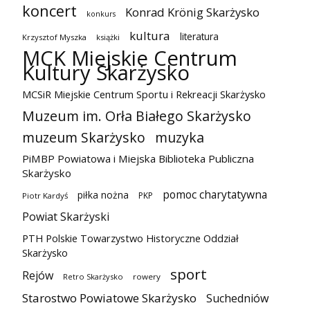
koncert
Konrad Krönig Skarżysko
konkurs
kultura
literatura
Krzysztof Myszka
książki
MCK Miejskie Centrum
Kultury Skarżysko
MCSiR Miejskie Centrum Sportu i Rekreacji Skarżysko
Muzeum im. Orła Białego Skarżysko
muzeum Skarżysko
muzyka
PiMBP Powiatowa i Miejska Biblioteka Publiczna
Skarżysko
pomoc charytatywna
piłka nożna
PKP
Piotr Kardyś
Powiat Skarżyski
PTH Polskie Towarzystwo Historyczne Oddział
Skarżysko
sport
Rejów
Retro Skarżysko
rowery
Starostwo Powiatowe Skarżysko
Suchedniów