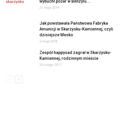
wybuchł pożar w Benzylu....
21 maja 2019
Jak powstawała Państwowa Fabryka
Amunicji w Skarżysku-Kamiennej, czyli
dzisiejsze Mesko
5 maja 2018
Zespół happysad zagrał w Skarżysku-
Kamiennej, rodzinnym mieście
26 lutego 2017