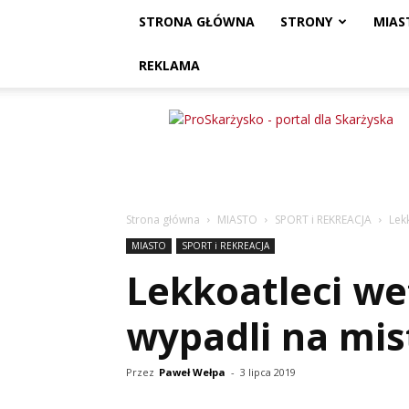
STRONA GŁÓWNA
STRONY
MIAS
REKLAMA
ProSkarżysko
Strona główna
MIASTO
SPORT i REKREACJA
Lek
MIASTO
SPORT i REKREACJA
Lekkoatleci we
wypadli na mis
Przez
Paweł Wełpa
-
3 lipca 2019