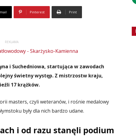
mail
Pinterest
Print
REKLAMA
żyna i Suchedniowa, startująca w zawodach
olejny świetny występ. Z mistrzostw kraju,
ieźli 17 krążków.
rii masters, czyli weteranów, i rośnie medalowy
łymstoku były dla nich bardzo udane.
tach i od razu stanęli podium