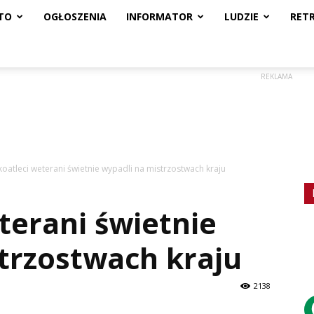
TO
OGŁOSZENIA
INFORMATOR
LUDZIE
RET
REKLAMA
koatleci weterani świetnie wypadli na mistrzostwach kraju
terani świetnie
trzostwach kraju
2138