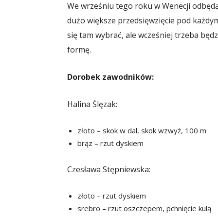
We wrześniu tego roku w Wenecji odbędą
dużo większe przedsięwzięcie pod każdym 
się tam wybrać, ale wcześniej trzeba będ
formę.
Dorobek zawodników:
Halina Ślęzak:
złoto – skok w dal, skok wzwyż, 100 m
brąz – rzut dyskiem
Czesława Stępniewska:
złoto – rzut dyskiem
srebro – rzut oszczepem, pchnięcie kulą