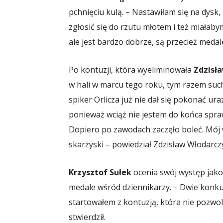
pchnięciu kulą. – Nastawiłam się na dys
zgłosić się do rzutu młotem i też miałaby
ale jest bardzo dobrze, są przecież medal
Po kontuzji, która wyeliminowała
Zdzisł
w hali w marcu tego roku, tym razem suche
spiker Orlicza już nie dał się pokonać u
ponieważ wciąż nie jestem do końca spra
Dopiero po zawodach zaczęło boleć. Mój w
skarżyski – powiedział Zdzisław Włodarcz
Krzysztof Sułek
ocenia swój występ jako
medale wśród dziennikarzy. – Dwie konkur
startowałem z kontuzją, która nie pozwol
stwierdził.