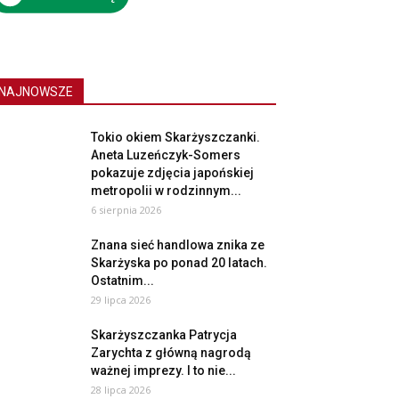
NAJNOWSZE
Tokio okiem Skarżyszczanki.
Aneta Luzeńczyk-Somers
pokazuje zdjęcia japońskiej
metropolii w rodzinnym...
6 sierpnia 2026
Znana sieć handlowa znika ze
Skarżyska po ponad 20 latach.
Ostatnim...
29 lipca 2026
Skarżyszczanka Patrycja
Zarychta z główną nagrodą
ważnej imprezy. I to nie...
28 lipca 2026