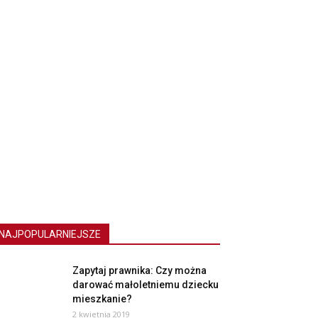
NAJPOPULARNIEJSZE
Zapytaj prawnika: Czy można
darować małoletniemu dziecku
mieszkanie?
2 kwietnia 2019