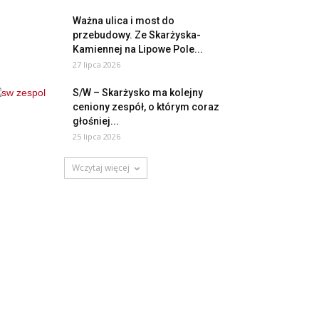
Ważna ulica i most do
przebudowy. Ze Skarżyska-
Kamiennej na Lipowe Pole...
27 lipca 2026
S/W – Skarżysko ma kolejny
ceniony zespół, o którym coraz
głośniej...
25 lipca 2026
Wczytaj więcej