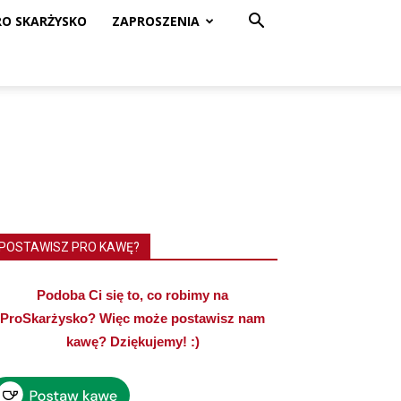
RO SKARŻYSKO
ZAPROSZENIA
POSTAWISZ PRO KAWĘ?
Podoba Ci się to, co robimy na
ProSkarżysko? Więc może postawisz nam
kawę? Dziękujemy! :)