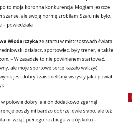
k, po to moja koronna konkurencja. Mogłam jeszcze
m szanse, ale swoją normę zrobiłam. Szału nie było,
e – powiedziała.
awa Włodarczyka
ze startu w mistrzostwach świata
dniowski działacz, sportowiec, były trener, a także
razom. – W zasadzie to nie powinienem startować,
wny, ale moje sportowe serce kazało walczyć.
ynik jest dobry i zaistnieliśmy wszyscy jako powiat
yk.
 w połowie dobry, ale on dodatkowo zgarnął
encje poszły mi bardzo dobrze, dwie słabo, ale też
iła mi wziąć pełnego rozbiegu w trójskoku –