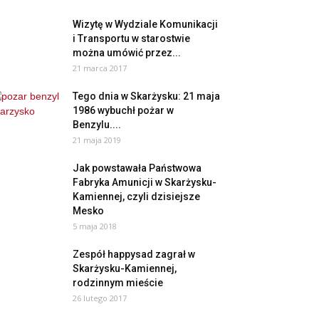
Wizytę w Wydziale Komunikacji
i Transportu w starostwie
można umówić przez...
21 marca 2017
Tego dnia w Skarżysku: 21 maja
1986 wybuchł pożar w
Benzylu....
21 maja 2019
Jak powstawała Państwowa
Fabryka Amunicji w Skarżysku-
Kamiennej, czyli dzisiejsze
Mesko
5 maja 2018
Zespół happysad zagrał w
Skarżysku-Kamiennej,
rodzinnym mieście
26 lutego 2017