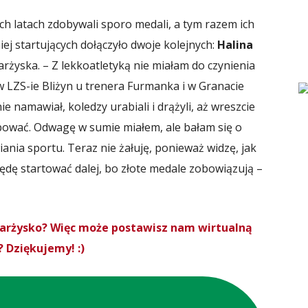
h latach zdobywali sporo medali, a tym razem ich
iej startujących dołączyło dwoje kolejnych:
Halina
arżyska. – Z lekkoatletyką nie miałam do czynienia
w LZS-ie Bliżyn u trenera Furmanka i w Granacie
e namawiał, koledzy urabiali i drążyli, aż wreszcie
bować. Odwagę w sumie miałem, ale bałam się o
ania sportu. Teraz nie żałuję, ponieważ widzę, jak
ędę startować dalej, bo złote medale zobowiązują –
Skarżysko? Więc może postawisz nam wirtualną
 Dziękujemy! :)