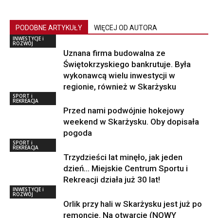
PODOBNE ARTYKUŁY
WIĘCEJ OD AUTORA
INWESTYCJE i
ROZWÓJ
Uznana firma budowalna ze
Świętokrzyskiego bankrutuje. Była
wykonawcą wielu inwestycji w
regionie, również w Skarżysku
SPORT i
REKREACJA
Przed nami podwójnie hokejowy
weekend w Skarżysku. Oby dopisała
pogoda
SPORT i
REKREACJA
Trzydzieści lat minęło, jak jeden
dzień… Miejskie Centrum Sportu i
Rekreacji działa już 30 lat!
INWESTYCJE i
ROZWÓJ
Orlik przy hali w Skarżysku jest już po
remoncie. Na otwarcie (NOWY