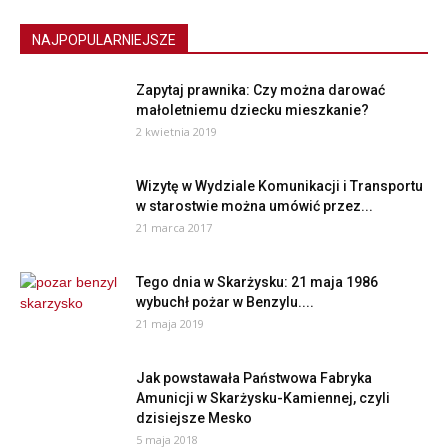
NAJPOPULARNIEJSZE
Zapytaj prawnika: Czy można darować
małoletniemu dziecku mieszkanie?
2 kwietnia 2019
Wizytę w Wydziale Komunikacji i Transportu
w starostwie można umówić przez...
21 marca 2017
Tego dnia w Skarżysku: 21 maja 1986
wybuchł pożar w Benzylu....
21 maja 2019
Jak powstawała Państwowa Fabryka
Amunicji w Skarżysku-Kamiennej, czyli
dzisiejsze Mesko
5 maja 2018