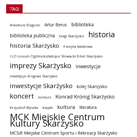
TAGI
biblioteka
Artur Berus
Arkadiusz Bogucki
historia
biblioteka publiczna
biegi Skarżysko
historia Skarżysko
II wojna światowa
I LO Liceum Ogólnokształcące Słowacki Erbel Skarżysko
imprezy Skarżysko
inwestycje
inwestycje drogowe Skarżysko
inwestycje Skarżysko
kolej Skarżysko
koncert
Konrad Krönig Skarżysko
konkurs
kultura
literatura
Krzysztof Myszka
książki
MCK Miejskie Centrum
Kultury Skarżysko
MCSiR Miejskie Centrum Sportu i Rekreacji Skarżysko