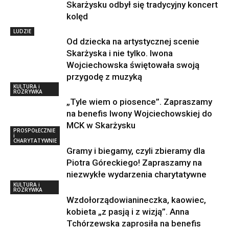
Skarżysku odbył się tradycyjny koncert
kolęd
LUDZIE
Od dziecka na artystycznej scenie
Skarżyska i nie tylko. Iwona
Wojciechowska świętowała swoją
przygodę z muzyką
KULTURA i
ROZRYWKA
„Tyle wiem o piosence”. Zapraszamy
na benefis Iwony Wojciechowskiej do
MCK w Skarżysku
PROSPOŁECZNIE
i
CHARYTATYWNIE
Gramy i biegamy, czyli zbieramy dla
Piotra Góreckiego! Zapraszamy na
niezwykłe wydarzenia charytatywne
KULTURA i
ROZRYWKA
Wzdołorządowianineczka, kaowiec,
kobieta „z pasją i z wizją”. Anna
Tchórzewska zaprosiła na benefis