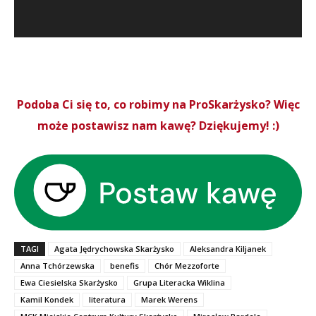
Podoba Ci się to, co robimy na ProSkarżysko? Więc
może postawisz nam kawę? Dziękujemy! :)
TAGI
Agata Jędrychowska Skarżysko
Aleksandra Kiljanek
Anna Tchórzewska
benefis
Chór Mezzoforte
Ewa Ciesielska Skarżysko
Grupa Literacka Wiklina
Kamil Kondek
literatura
Marek Werens