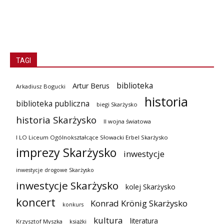
TAGI
biblioteka
Artur Berus
Arkadiusz Bogucki
historia
biblioteka publiczna
biegi Skarżysko
historia Skarżysko
II wojna światowa
I LO Liceum Ogólnokształcące Słowacki Erbel Skarżysko
imprezy Skarżysko
inwestycje
inwestycje drogowe Skarżysko
inwestycje Skarżysko
kolej Skarżysko
koncert
Konrad Krönig Skarżysko
konkurs
kultura
literatura
Krzysztof Myszka
książki