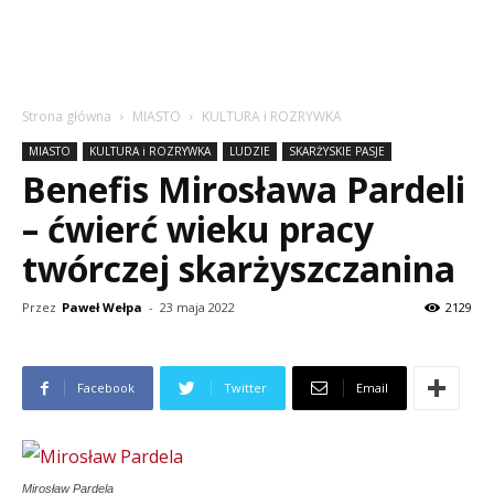
Strona główna
MIASTO
KULTURA i ROZRYWKA
MIASTO
KULTURA i ROZRYWKA
LUDZIE
SKARŻYSKIE PASJE
Benefis Mirosława Pardeli
– ćwierć wieku pracy
twórczej skarżyszczanina
Przez
Paweł Wełpa
-
23 maja 2022
2129
Facebook
Twitter
Email
Mirosław Pardela