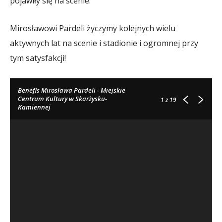
pojawiły się na scenie.
Mirosławowi Pardeli życzymy kolejnych wielu
aktywnych lat na scenie i stadionie i ogromnej przy
tym satysfakcji!
Benefis Mirosława Pardeli - Miejskie
Centrum Kultury w Skarżysku-
1
z 19
Kamiennej