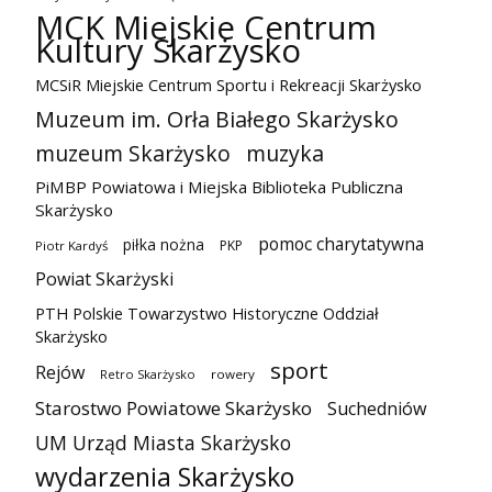
MCK Miejskie Centrum
Kultury Skarżysko
MCSiR Miejskie Centrum Sportu i Rekreacji Skarżysko
Muzeum im. Orła Białego Skarżysko
muzeum Skarżysko
muzyka
PiMBP Powiatowa i Miejska Biblioteka Publiczna
Skarżysko
pomoc charytatywna
piłka nożna
PKP
Piotr Kardyś
Powiat Skarżyski
PTH Polskie Towarzystwo Historyczne Oddział
Skarżysko
sport
Rejów
Retro Skarżysko
rowery
Starostwo Powiatowe Skarżysko
Suchedniów
UM Urząd Miasta Skarżysko
wydarzenia Skarżysko