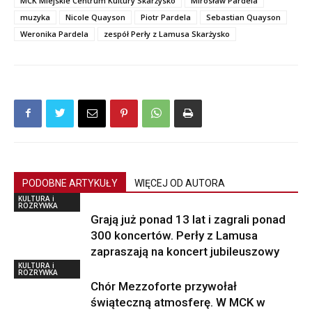
MCK Miejskie Centrum Kultury Skarżysko
Mirosław Pardela
muzyka
Nicole Quayson
Piotr Pardela
Sebastian Quayson
Weronika Pardela
zespół Perły z Lamusa Skarżysko
PODOBNE ARTYKUŁY
WIĘCEJ OD AUTORA
KULTURA i
ROZRYWKA
Grają już ponad 13 lat i zagrali ponad
300 koncertów. Perły z Lamusa
zapraszają na koncert jubileuszowy
KULTURA i
ROZRYWKA
Chór Mezzoforte przywołał
świąteczną atmosferę. W MCK w