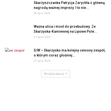
Skarżyszczanka Patrycja Zarychta z główną
nagrodą ważnej imprezy. I to nie...
28 lipca 2026
Ważna ulica i most do przebudowy. Ze
Skarżyska-Kamiennej na Lipowe Pole...
27 lipca 2026
S/W – Skarżysko ma kolejny ceniony zespół,
o którym coraz głośniej...
25 lipca 2026
Wczytaj więcej