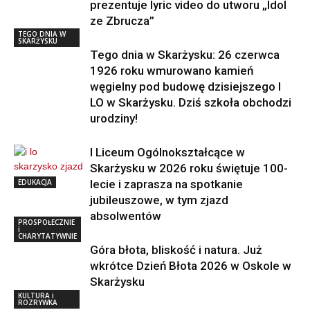
prezentuje lyric video do utworu „Idol
ze Zbrucza”
TEGO DNIA W
SKARŻYSKU
Tego dnia w Skarżysku: 26 czerwca
1926 roku wmurowano kamień
węgielny pod budowę dzisiejszego I
LO w Skarżysku. Dziś szkoła obchodzi
urodziny!
I Liceum Ogólnokształcące w
Skarżysku w 2026 roku świętuje 100-
EDUKACJA
lecie i zaprasza na spotkanie
jubileuszowe, w tym zjazd
absolwentów
PROSPOŁECZNIE
i
CHARYTATYWNIE
Góra błota, bliskość i natura. Już
wkrótce Dzień Błota 2026 w Oskole w
Skarżysku
KULTURA i
ROZRYWKA