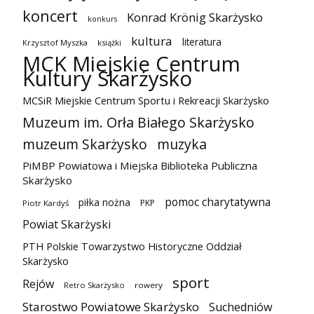
koncert
Konrad Krönig Skarżysko
konkurs
kultura
literatura
Krzysztof Myszka
książki
MCK Miejskie Centrum
Kultury Skarżysko
MCSiR Miejskie Centrum Sportu i Rekreacji Skarżysko
Muzeum im. Orła Białego Skarżysko
muzeum Skarżysko
muzyka
PiMBP Powiatowa i Miejska Biblioteka Publiczna
Skarżysko
pomoc charytatywna
piłka nożna
PKP
Piotr Kardyś
Powiat Skarżyski
PTH Polskie Towarzystwo Historyczne Oddział
Skarżysko
sport
Rejów
Retro Skarżysko
rowery
Starostwo Powiatowe Skarżysko
Suchedniów