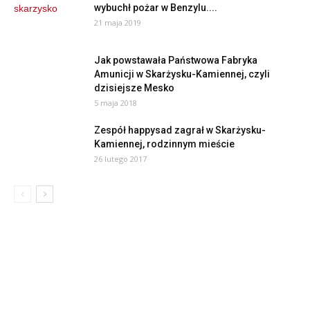
wybuchł pożar w Benzylu....
21 maja 2019
Jak powstawała Państwowa Fabryka
Amunicji w Skarżysku-Kamiennej, czyli
dzisiejsze Mesko
5 maja 2018
Zespół happysad zagrał w Skarżysku-
Kamiennej, rodzinnym mieście
26 lutego 2017