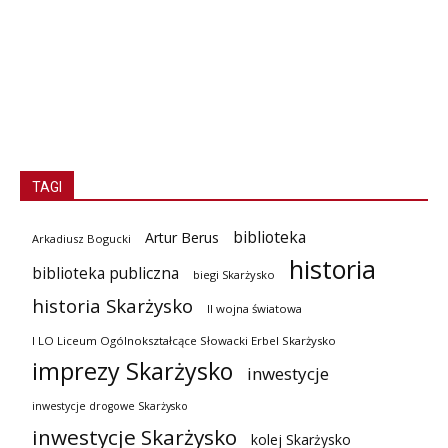
TAGI
biblioteka
Artur Berus
Arkadiusz Bogucki
historia
biblioteka publiczna
biegi Skarżysko
historia Skarżysko
II wojna światowa
I LO Liceum Ogólnokształcące Słowacki Erbel Skarżysko
imprezy Skarżysko
inwestycje
inwestycje drogowe Skarżysko
inwestycje Skarżysko
kolej Skarżysko