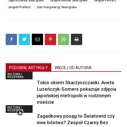
zaproszenia Skarżysko
zespół Klimat Skarżysko
zespół Perfect
zespół Prefect
zlot marynarzy Skarżysko
PODOBNE ARTYKUŁY
WIĘCEJ OD AUTORA
KULTURA i
ROZRYWKA
Tokio okiem Skarżyszczanki. Aneta
Luzeńczyk-Somers pokazuje zdjęcia
japońskiej metropolii w rodzinnym
mieście
KULTURA i
ROZRYWKA
Zagadkowy posąg to Światowid czy
inne bóstwo? Zespół Czarny Bez