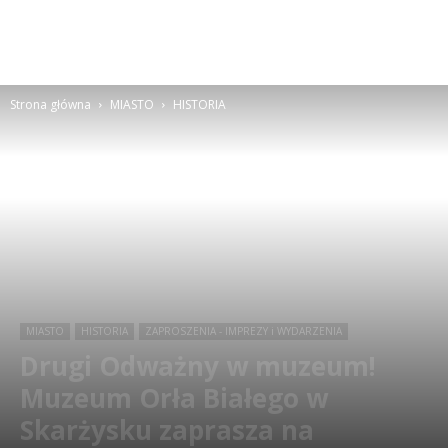
Strona główna
MIASTO
HISTORIA
MIASTO
HISTORIA
ZAPROSZENIA - IMPREZY i WYDARZENIA
Drugi Odważny w muzeum!
Muzeum Orła Białego w
Skarżysku zaprasza na