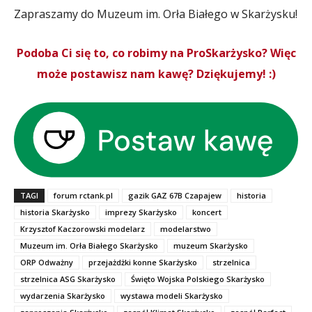
Zapraszamy do Muzeum im. Orła Białego w Skarżysku!
Podoba Ci się to, co robimy na ProSkarżysko? Więc
może postawisz nam kawę? Dziękujemy! :)
TAGI
forum rctank.pl
gazik GAZ 67B Czapajew
historia
historia Skarżysko
imprezy Skarżysko
koncert
Krzysztof Kaczorowski modelarz
modelarstwo
Muzeum im. Orła Białego Skarżysko
muzeum Skarżysko
ORP Odważny
przejażdżki konne Skarżysko
strzelnica
strzelnica ASG Skarżysko
Święto Wojska Polskiego Skarżysko
wydarzenia Skarżysko
wystawa modeli Skarżysko