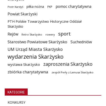
pomoc charytatywna
piłka nożna
PKP
Piotr Kardyś
Powiat Skarżyski
PTH Polskie Towarzystwo Historyczne Oddział
Skarżysko
sport
Rejów
Retro Skarżysko
rowery
Starostwo Powiatowe Skarżysko
Suchedniów
UM Urząd Miasta Skarżysko
wydarzenia Skarżysko
zaproszenia Skarżysko
wystawa Skarżysko
zbiórka charytatywna
zespół Perły z Lamusa Skarżysko
KATEGORIE
KONKURSY