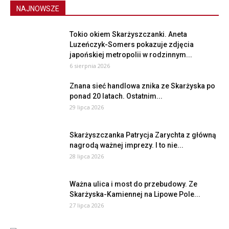
NAJNOWSZE
Tokio okiem Skarżyszczanki. Aneta
Luzeńczyk-Somers pokazuje zdjęcia
japońskiej metropolii w rodzinnym...
6 sierpnia 2026
Znana sieć handlowa znika ze Skarżyska po
ponad 20 latach. Ostatnim...
29 lipca 2026
Skarżyszczanka Patrycja Zarychta z główną
nagrodą ważnej imprezy. I to nie...
28 lipca 2026
Ważna ulica i most do przebudowy. Ze
Skarżyska-Kamiennej na Lipowe Pole...
27 lipca 2026