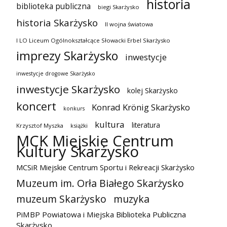
historia
biblioteka publiczna
biegi Skarżysko
historia Skarżysko
II wojna światowa
I LO Liceum Ogólnokształcące Słowacki Erbel Skarżysko
imprezy Skarżysko
inwestycje
inwestycje drogowe Skarżysko
inwestycje Skarżysko
kolej Skarżysko
koncert
Konrad Krönig Skarżysko
konkurs
kultura
literatura
Krzysztof Myszka
książki
MCK Miejskie Centrum
Kultury Skarżysko
MCSiR Miejskie Centrum Sportu i Rekreacji Skarżysko
Muzeum im. Orła Białego Skarżysko
muzeum Skarżysko
muzyka
PiMBP Powiatowa i Miejska Biblioteka Publiczna
Skarżysko