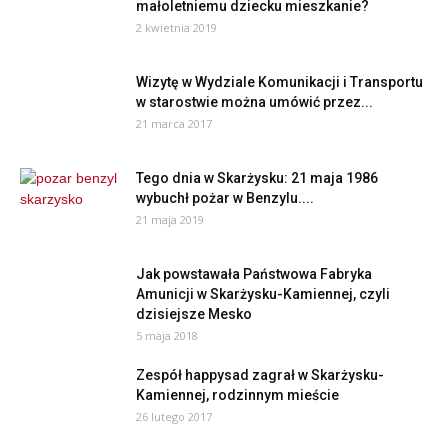
małoletniemu dziecku mieszkanie?
2 kwietnia 2019
Wizytę w Wydziale Komunikacji i Transportu
w starostwie można umówić przez...
21 marca 2017
Tego dnia w Skarżysku: 21 maja 1986
wybuchł pożar w Benzylu....
21 maja 2019
Jak powstawała Państwowa Fabryka
Amunicji w Skarżysku-Kamiennej, czyli
dzisiejsze Mesko
5 maja 2018
Zespół happysad zagrał w Skarżysku-
Kamiennej, rodzinnym mieście
26 lutego 2017