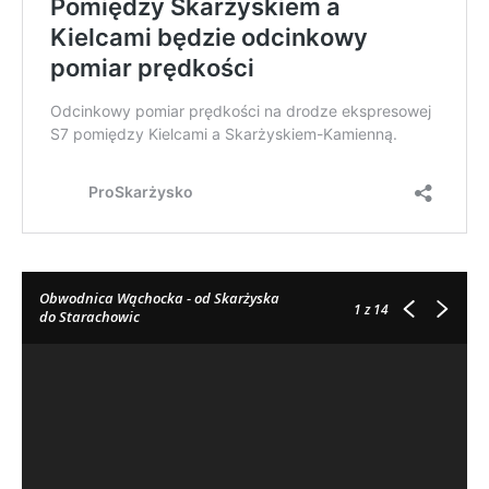
Obwodnica Wąchocka - od Skarżyska
1
z 14
do Starachowic