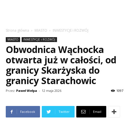
Strona główna
MIASTO
INWESTYCJE i ROZWÓJ
MIASTO
INWESTYCJE i ROZWÓJ
Obwodnica Wąchocka
otwarta już w całości, od
granicy Skarżyska do
granicy Starachowic
Przez
Paweł Wełpa
-
12 maja 2026
1097
Facebook
Twitter
Email