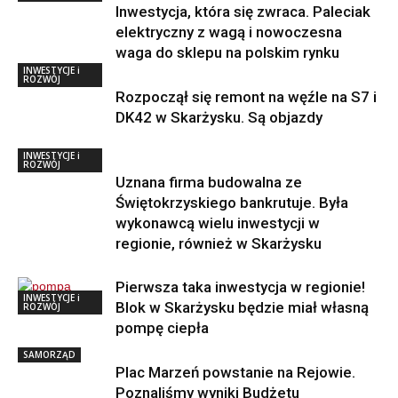
Inwestycja, która się zwraca. Paleciak
elektryczny z wagą i nowoczesna
waga do sklepu na polskim rynku
INWESTYCJE i
ROZWÓJ
Rozpoczął się remont na węźle na S7 i
DK42 w Skarżysku. Są objazdy
INWESTYCJE i
ROZWÓJ
Uznana firma budowalna ze
Świętokrzyskiego bankrutuje. Była
wykonawcą wielu inwestycji w
regionie, również w Skarżysku
Pierwsza taka inwestycja w regionie!
INWESTYCJE i
Blok w Skarżysku będzie miał własną
ROZWÓJ
pompę ciepła
SAMORZĄD
Plac Marzeń powstanie na Rejowie.
Poznaliśmy wyniki Budżetu