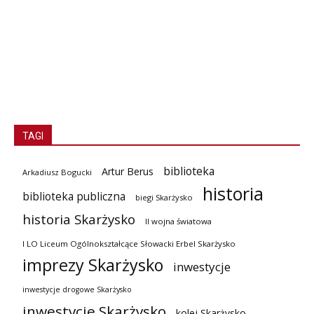
TAGI
biblioteka
Artur Berus
Arkadiusz Bogucki
historia
biblioteka publiczna
biegi Skarżysko
historia Skarżysko
II wojna światowa
I LO Liceum Ogólnokształcące Słowacki Erbel Skarżysko
imprezy Skarżysko
inwestycje
inwestycje drogowe Skarżysko
inwestycje Skarżysko
kolej Skarżysko