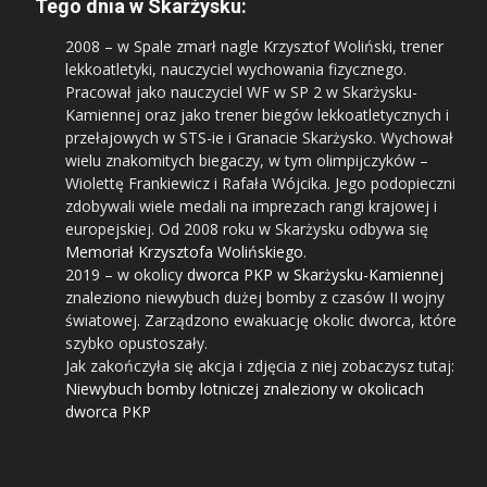
Tego dnia w Skarżysku:
2008
– w Spale zmarł nagle Krzysztof Woliński, trener
lekkoatletyki, nauczyciel wychowania fizycznego.
Pracował jako nauczyciel WF w SP 2 w Skarżysku-
Kamiennej oraz jako trener biegów lekkoatletycznych i
przełajowych w STS-ie i Granacie Skarżysko. Wychował
wielu znakomitych biegaczy, w tym olimpijczyków –
Wiolettę Frankiewicz i Rafała Wójcika. Jego podopieczni
zdobywali wiele medali na imprezach rangi krajowej i
europejskiej. Od 2008 roku w Skarżysku odbywa się
Memoriał Krzysztofa Wolińskiego
.
2019
– w okolicy
dworca PKP w Skarżysku-Kamiennej
znaleziono niewybuch dużej bomby z czasów II wojny
światowej. Zarządzono ewakuację okolic dworca, które
szybko opustoszały.
Jak zakończyła się akcja i zdjęcia z niej zobaczysz tutaj:
Niewybuch bomby lotniczej znaleziony w okolicach
dworca PKP