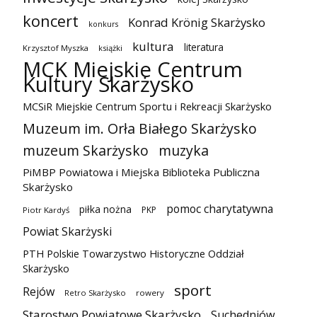
koncert
Konrad Krönig Skarżysko
konkurs
kultura
literatura
Krzysztof Myszka
książki
MCK Miejskie Centrum
Kultury Skarżysko
MCSiR Miejskie Centrum Sportu i Rekreacji Skarżysko
Muzeum im. Orła Białego Skarżysko
muzeum Skarżysko
muzyka
PiMBP Powiatowa i Miejska Biblioteka Publiczna
Skarżysko
pomoc charytatywna
piłka nożna
PKP
Piotr Kardyś
Powiat Skarżyski
PTH Polskie Towarzystwo Historyczne Oddział
Skarżysko
sport
Rejów
Retro Skarżysko
rowery
Starostwo Powiatowe Skarżysko
Suchedniów