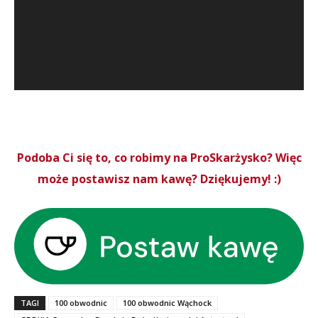
Podoba Ci się to, co robimy na ProSkarżysko? Więc
może postawisz nam kawę? Dziękujemy! :)
TAGI
100 obwodnic
100 obwodnic Wąchock