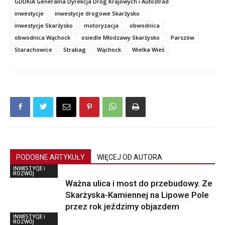
GDDKiA Generalna Dyrekcja Dróg Krajowych i Autostrad
inwestycje
inwestycje drogowe Skarżysko
inwestycje Skarżysko
motoryzacja
obwodnica
obwodnica Wąchock
osiedle Młodzawy Skarżysko
Parszów
Starachowice
Strabag
Wąchock
Wielka Wieś
PODOBNE ARTYKUŁY
WIĘCEJ OD AUTORA
INWESTYCJE i
ROZWÓJ
Ważna ulica i most do przebudowy. Ze
Skarżyska-Kamiennej na Lipowe Pole
przez rok jeździmy objazdem
INWESTYCJE i
ROZWÓJ