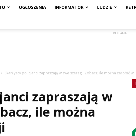
TO
OGŁOSZENIA
INFORMATOR
LUDZIE
RET
REKLAMA
Skarżyscy policjanci zapraszają w swe szeregi! Zobacz, ile można zarobić w Po
janci zapraszają w
obacz, ile można
i