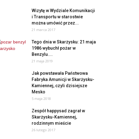
Wizytę w Wydziale Komunikacji
i Transportu w starostwie
można umówić przez...
21 marca 2017
Tego dnia w Skarżysku: 21 maja
1986 wybuchł pożar w
Benzylu....
21 maja 2019
Jak powstawała Państwowa
Fabryka Amunicji w Skarżysku-
Kamiennej, czyli dzisiejsze
Mesko
5 maja 2018
Zespół happysad zagrał w
Skarżysku-Kamiennej,
rodzinnym mieście
26 lutego 2017