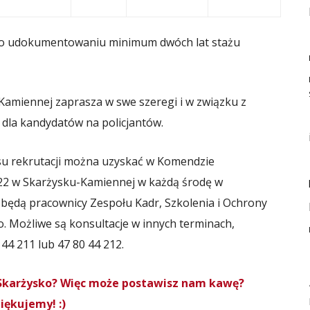
po udokumentowaniu minimum dwóch lat stażu
amiennej zaprasza w swe szeregi i w związku z
dla kandydatów na policjantów.
su rekrutacji można uzyskać w Komendzie
ej 22 w Skarżysku-Kamiennej w każdą środę w
ć będą pracownicy Zespołu Kadr, Szkolenia i Ochrony
. Możliwe są konsultacje w innych terminach,
 44 211 lub 47 80 44 212.
roSkarżysko? Więc może postawisz nam kawę?
iękujemy! :)