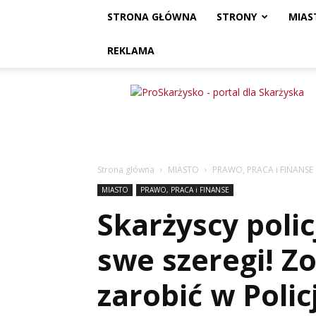
STRONA GŁÓWNA
STRONY
MIAS
REKLAMA
ProSkarżysko
Strona główna
MIASTO
PRAWO, PRACA i FINANSE
MIASTO
PRAWO, PRACA i FINANSE
Skarżyscy polic
swe szeregi! Z
zarobić w Policj