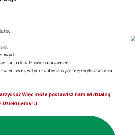
łużby,
sku,
odowych,
yskania dodatkowych uprawnień,
szkoleniowej, w tym zdobycia wyższego wykształcenia I
Skarżysko? Więc może postawisz nam wirtualną
 Dziękujemy! :)