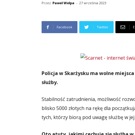
Przez
Paweł Wełpa
-
27 września 2023
Facebook
Twitter
E
Policja w Skarżysku ma wolne miejsca
służby.
Stabilność zatrudnienia, możliwość roz
blisko 5000 złotych na rękę dla początkują
tych, którzy biorą pod uwagę służbę w jej
Oto atuty, jakimi cechuje się służba w P