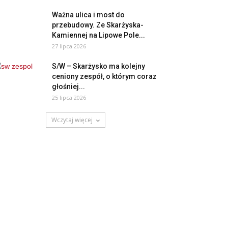
Ważna ulica i most do
przebudowy. Ze Skarżyska-
Kamiennej na Lipowe Pole...
27 lipca 2026
S/W – Skarżysko ma kolejny
ceniony zespół, o którym coraz
głośniej...
25 lipca 2026
Wczytaj więcej