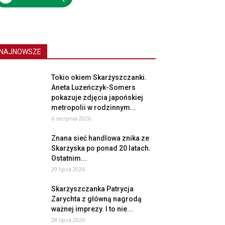
NAJNOWSZE
Tokio okiem Skarżyszczanki.
Aneta Luzeńczyk-Somers
pokazuje zdjęcia japońskiej
metropolii w rodzinnym...
6 sierpnia 2026
Znana sieć handlowa znika ze
Skarżyska po ponad 20 latach.
Ostatnim...
29 lipca 2026
Skarżyszczanka Patrycja
Zarychta z główną nagrodą
ważnej imprezy. I to nie...
28 lipca 2026