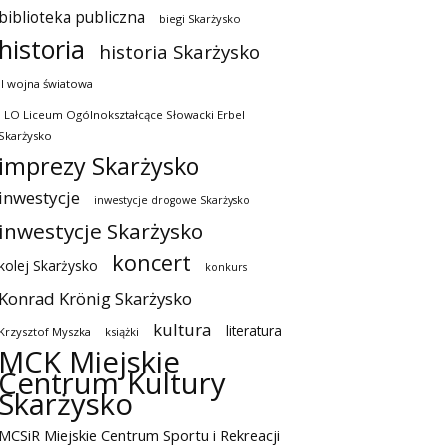
biblioteka publiczna
biegi Skarżysko
historia
historia Skarżysko
II wojna światowa
I LO Liceum Ogólnokształcące Słowacki Erbel
Skarżysko
imprezy Skarżysko
inwestycje
inwestycje drogowe Skarżysko
inwestycje Skarżysko
koncert
kolej Skarżysko
konkurs
Konrad Krönig Skarżysko
kultura
literatura
Krzysztof Myszka
książki
MCK Miejskie
Centrum Kultury
Skarżysko
MCSiR Miejskie Centrum Sportu i Rekreacji