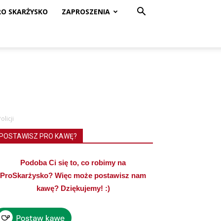
RO SKARŻYSKO
ZAPROSZENIA
licji
POSTAWISZ PRO KAWĘ?
Podoba Ci się to, co robimy na
ProSkarżysko? Więc może postawisz nam
kawę? Dziękujemy! :)