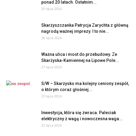
ponad 20 latach. Ostatnim...
29 lipca 2026
Skarżyszczanka Patrycja Zarychta z główną
nagrodą ważnej imprezy. I to nie...
28 lipca 2026
Ważna ulica i most do przebudowy. Ze
Skarżyska-Kamiennej na Lipowe Pole...
27 lipca 2026
S/W – Skarżysko ma kolejny ceniony zespół,
o którym coraz głośniej...
25 lipca 2026
Inwestycja, która się zwraca. Paleciak
elektryczny z wagą i nowoczesna waga...
22 lipca 2026