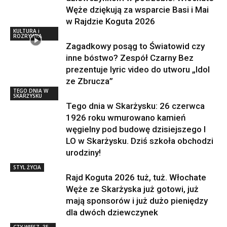
Węże dziękują za wsparcie Basi i Mai
w Rajdzie Koguta 2026
KULTURA i
ROZRYWKA
Zagadkowy posąg to Światowid czy
inne bóstwo? Zespół Czarny Bez
prezentuje lyric video do utworu „Idol
ze Zbrucza”
TEGO DNIA W
SKARŻYSKU
Tego dnia w Skarżysku: 26 czerwca
1926 roku wmurowano kamień
węgielny pod budowę dzisiejszego I
LO w Skarżysku. Dziś szkoła obchodzi
urodziny!
STYL ŻYCIA
Rajd Koguta 2026 tuż, tuż. Włochate
Węże ze Skarżyska już gotowi, już
mają sponsorów i już dużo pieniędzy
dla dwóch dziewczynek
CZY WIESZ, ŻE...