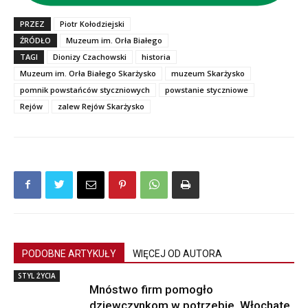
PRZEZ
Piotr Kołodziejski
ŹRÓDŁO
Muzeum im. Orła Białego
TAGI
Dionizy Czachowski
historia
Muzeum im. Orła Białego Skarżysko
muzeum Skarżysko
pomnik powstańców styczniowych
powstanie styczniowe
Rejów
zalew Rejów Skarżysko
PODOBNE ARTYKUŁY
WIĘCEJ OD AUTORA
STYL ŻYCIA
Mnóstwo firm pomogło
dziewczynkom w potrzebie. Włochate