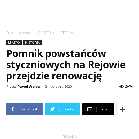
Strona główna
MIASTO
HISTORIA
MIASTO
HISTORIA
Pomnik powstańców
styczniowych na Rejowie
przejdzie renowację
Przez
Paweł Wełpa
-
24 kwietnia 2020
2976
Facebook
Twitter
Email
REKLAMA