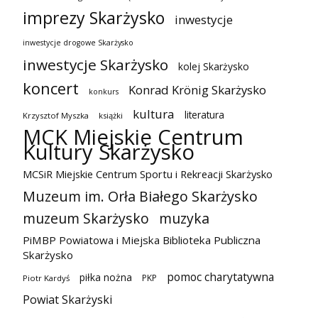
imprezy Skarżysko
inwestycje
inwestycje drogowe Skarżysko
inwestycje Skarżysko
kolej Skarżysko
koncert
Konrad Krönig Skarżysko
konkurs
kultura
literatura
Krzysztof Myszka
książki
MCK Miejskie Centrum
Kultury Skarżysko
MCSiR Miejskie Centrum Sportu i Rekreacji Skarżysko
Muzeum im. Orła Białego Skarżysko
muzeum Skarżysko
muzyka
PiMBP Powiatowa i Miejska Biblioteka Publiczna
Skarżysko
pomoc charytatywna
piłka nożna
PKP
Piotr Kardyś
Powiat Skarżyski