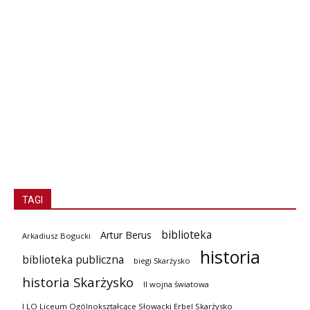
TAGI
biblioteka
Artur Berus
Arkadiusz Bogucki
historia
biblioteka publiczna
biegi Skarżysko
historia Skarżysko
II wojna światowa
I LO Liceum Ogólnokształcące Słowacki Erbel Skarżysko