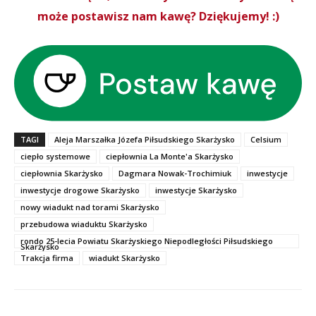
może postawisz nam kawę? Dziękujemy! :)
TAGI
Aleja Marszałka Józefa Piłsudskiego Skarżysko
Celsium
ciepło systemowe
ciepłownia La Monte'a Skarżysko
ciepłownia Skarżysko
Dagmara Nowak-Trochimiuk
inwestycje
inwestycje drogowe Skarżysko
inwestycje Skarżysko
nowy wiadukt nad torami Skarżysko
przebudowa wiaduktu Skarżysko
rondo 25-lecia Powiatu Skarżyskiego Niepodległości Piłsudskiego
Skarżysko
Trakcja firma
wiadukt Skarżysko