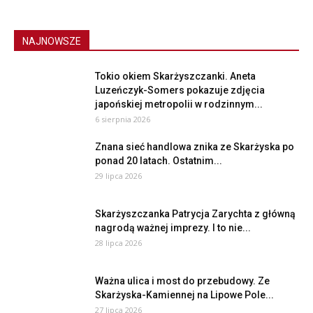
NAJNOWSZE
Tokio okiem Skarżyszczanki. Aneta
Luzeńczyk-Somers pokazuje zdjęcia
japońskiej metropolii w rodzinnym...
6 sierpnia 2026
Znana sieć handlowa znika ze Skarżyska po
ponad 20 latach. Ostatnim...
29 lipca 2026
Skarżyszczanka Patrycja Zarychta z główną
nagrodą ważnej imprezy. I to nie...
28 lipca 2026
Ważna ulica i most do przebudowy. Ze
Skarżyska-Kamiennej na Lipowe Pole...
27 lipca 2026