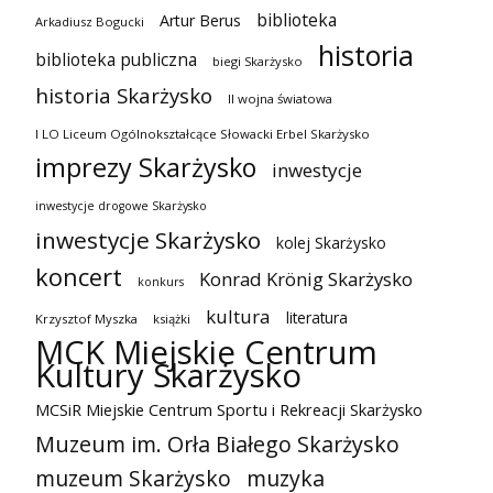
biblioteka
Artur Berus
Arkadiusz Bogucki
historia
biblioteka publiczna
biegi Skarżysko
historia Skarżysko
II wojna światowa
I LO Liceum Ogólnokształcące Słowacki Erbel Skarżysko
imprezy Skarżysko
inwestycje
inwestycje drogowe Skarżysko
inwestycje Skarżysko
kolej Skarżysko
koncert
Konrad Krönig Skarżysko
konkurs
kultura
literatura
Krzysztof Myszka
książki
MCK Miejskie Centrum
Kultury Skarżysko
MCSiR Miejskie Centrum Sportu i Rekreacji Skarżysko
Muzeum im. Orła Białego Skarżysko
muzeum Skarżysko
muzyka