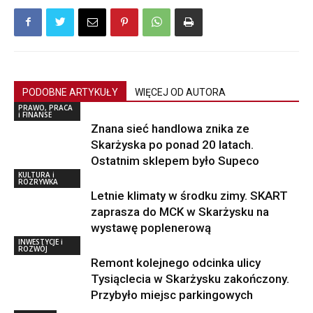
PODOBNE ARTYKUŁY
WIĘCEJ OD AUTORA
PRAWO, PRACA
i FINANSE
Znana sieć handlowa znika ze
Skarżyska po ponad 20 latach.
Ostatnim sklepem było Supeco
KULTURA i
ROZRYWKA
Letnie klimaty w środku zimy. SKART
zaprasza do MCK w Skarżysku na
wystawę poplenerową
INWESTYCJE i
ROZWÓJ
Remont kolejnego odcinka ulicy
Tysiąclecia w Skarżysku zakończony.
Przybyło miejsc parkingowych