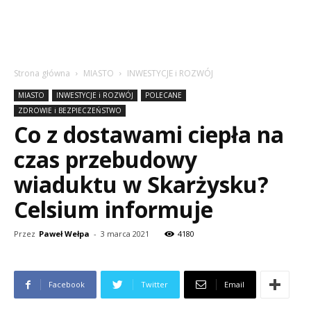
Strona główna
MIASTO
INWESTYCJE i ROZWÓJ
MIASTO
INWESTYCJE i ROZWÓJ
POLECANE
ZDROWIE i BEZPIECZEŃSTWO
Co z dostawami ciepła na
czas przebudowy
wiaduktu w Skarżysku?
Celsium informuje
Przez
Paweł Wełpa
-
3 marca 2021
4180
Facebook
Twitter
Email