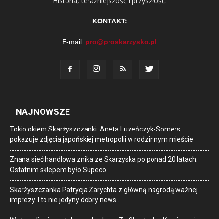
Historia, teraźniejszość i przyszłość.
KONTAKT:
E-mail:
pro@proskarzysko.pl
NAJNOWSZE
Tokio okiem Skarżyszczanki. Aneta Luzeńczyk-Somers
pokazuje zdjęcia japońskiej metropolii w rodzinnym mieście
Znana sieć handlowa znika ze Skarżyska po ponad 20 latach.
Ostatnim sklepem było Supeco
Skarżyszczanka Patrycja Zarychta z główną nagrodą ważnej
imprezy. I to nie jedyny dobry news…