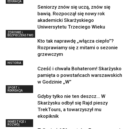
EDUKACJA
Seniorzy znów się uczą, znów się
bawią. Rozpoczął się nowy rok
akademicki Skarżyskiego
Uniwersytetu Trzeciego Wieku
ZDROWIE i
BEZPIECZEŃSTWO
Kto tak naprawdę „włącza ciepło”?
Rozprawiamy się z mitami o sezonie
grzewczym
HISTORIA
Cześć i chwała Bohaterom! Skarżysko
pamięta o powstańcach warszawskich
w Godzinie „W”
SPORT i
REKREACJA
Gdyby tylko nie ten deszcz… W
Skarżysku odbył się Rajd pieszy
TrekTours, a towarzyszył mu
ekopiknik
INWESTYCJE i
ROZWÓJ