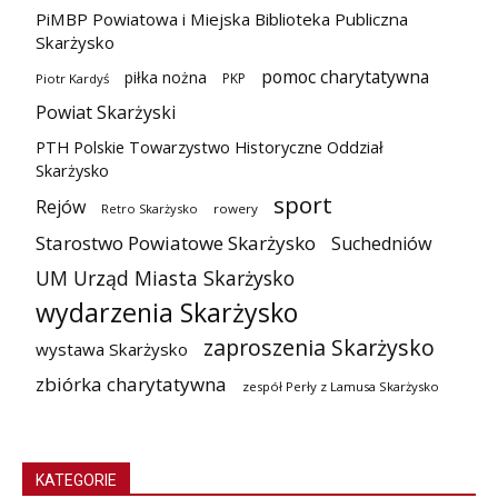
PiMBP Powiatowa i Miejska Biblioteka Publiczna
Skarżysko
pomoc charytatywna
piłka nożna
PKP
Piotr Kardyś
Powiat Skarżyski
PTH Polskie Towarzystwo Historyczne Oddział
Skarżysko
sport
Rejów
Retro Skarżysko
rowery
Starostwo Powiatowe Skarżysko
Suchedniów
UM Urząd Miasta Skarżysko
wydarzenia Skarżysko
zaproszenia Skarżysko
wystawa Skarżysko
zbiórka charytatywna
zespół Perły z Lamusa Skarżysko
KATEGORIE