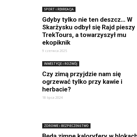
SPORT i REKREACJA
Gdyby tylko nie ten deszcz… W
Skarżysku odbył się Rajd pieszy
TrekTours, a towarzyszył mu
ekopiknik
9 czerwca 2025
INWESTYCJE i ROZWÓJ
Czy zimą przyjdzie nam się
ogrzewać tylko przy kawie i
herbacie?
18 lipca 2024
ZDROWIE i BEZPIECZEŃSTWO
Będą zimne kaloryfery w blokac