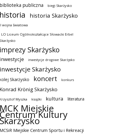
biblioteka publiczna
biegi Skarżysko
historia
historia Skarżysko
II wojna światowa
I LO Liceum Ogólnokształcące Słowacki Erbel
Skarżysko
imprezy Skarżysko
inwestycje
inwestycje drogowe Skarżysko
inwestycje Skarżysko
koncert
kolej Skarżysko
konkurs
Konrad Krönig Skarżysko
kultura
literatura
Krzysztof Myszka
książki
MCK Miejskie
Centrum Kultury
Skarżysko
MCSiR Miejskie Centrum Sportu i Rekreacji