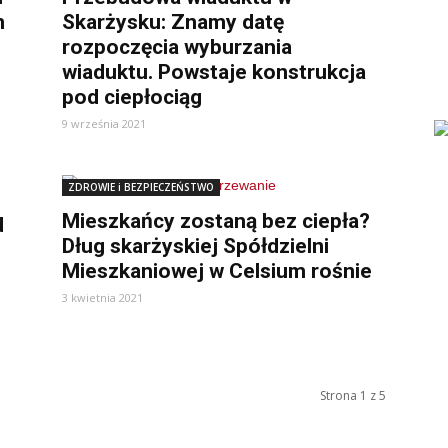
m
Skarżysku: Znamy datę
rozpoczęcia wyburzania
wiaduktu. Powstaje konstrukcja
pod ciepłociąg
9 września 2021
ZDROWIE i BEZPIECZEŃSTWO
Mieszkańcy zostaną bez ciepła?
d
Dług skarżyskiej Spółdzielni
Mieszkaniowej w Celsium rośnie
3 kwietnia 2021
Strona 1 z 5