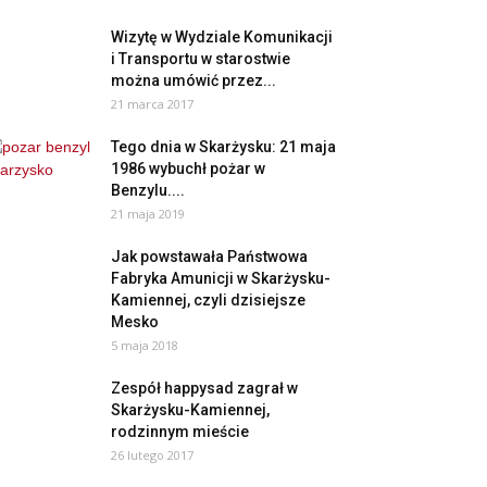
Wizytę w Wydziale Komunikacji
i Transportu w starostwie
można umówić przez...
21 marca 2017
Tego dnia w Skarżysku: 21 maja
1986 wybuchł pożar w
Benzylu....
21 maja 2019
Jak powstawała Państwowa
Fabryka Amunicji w Skarżysku-
Kamiennej, czyli dzisiejsze
Mesko
5 maja 2018
Zespół happysad zagrał w
Skarżysku-Kamiennej,
rodzinnym mieście
26 lutego 2017