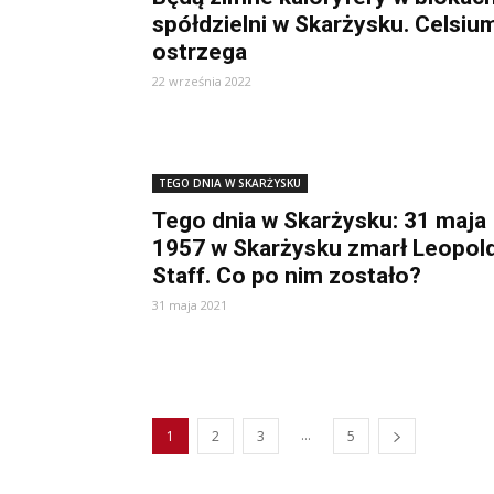
spółdzielni w Skarżysku. Celsiu
ostrzega
22 września 2022
TEGO DNIA W SKARŻYSKU
Tego dnia w Skarżysku: 31 maja
1957 w Skarżysku zmarł Leopol
Staff. Co po nim zostało?
31 maja 2021
...
1
2
3
5