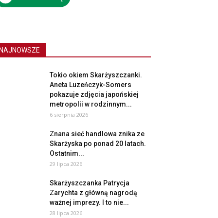
NAJNOWSZE
Tokio okiem Skarżyszczanki.
Aneta Luzeńczyk-Somers
pokazuje zdjęcia japońskiej
metropolii w rodzinnym...
6 sierpnia 2026
Znana sieć handlowa znika ze
Skarżyska po ponad 20 latach.
Ostatnim...
29 lipca 2026
Skarżyszczanka Patrycja
Zarychta z główną nagrodą
ważnej imprezy. I to nie...
28 lipca 2026