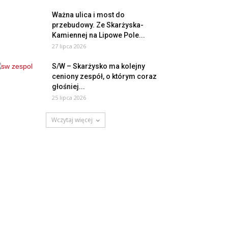
Ważna ulica i most do
przebudowy. Ze Skarżyska-
Kamiennej na Lipowe Pole...
27 lipca 2026
S/W – Skarżysko ma kolejny
ceniony zespół, o którym coraz
głośniej...
25 lipca 2026
Wczytaj więcej