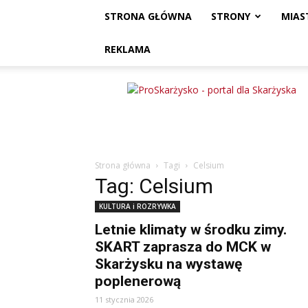
STRONA GŁÓWNA
STRONY
MIAS
REKLAMA
ProSkarżysko
Strona główna
Tagi
Celsium
Tag: Celsium
KULTURA i ROZRYWKA
Letnie klimaty w środku zimy.
SKART zaprasza do MCK w
Skarżysku na wystawę
poplenerową
11 stycznia 2026