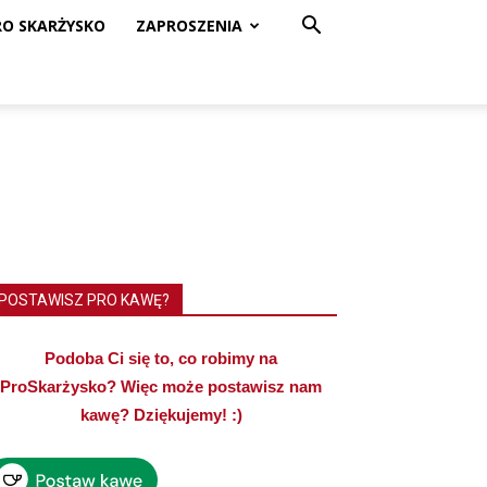
RO SKARŻYSKO
ZAPROSZENIA
POSTAWISZ PRO KAWĘ?
Podoba Ci się to, co robimy na
ProSkarżysko? Więc może postawisz nam
kawę? Dziękujemy! :)