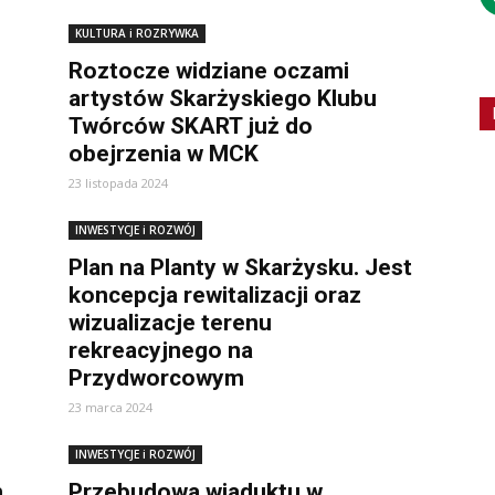
KULTURA i ROZRYWKA
Roztocze widziane oczami
artystów Skarżyskiego Klubu
Twórców SKART już do
obejrzenia w MCK
23 listopada 2024
INWESTYCJE i ROZWÓJ
Plan na Planty w Skarżysku. Jest
koncepcja rewitalizacji oraz
wizualizacje terenu
rekreacyjnego na
Przydworcowym
23 marca 2024
INWESTYCJE i ROZWÓJ
h
Przebudowa wiaduktu w