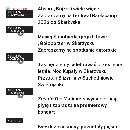
Absurd, Bajzel i wiele więcej.
KULTURA i
Zapraszamy na festiwal Racłacamp
ROZRYWKA
2026 do Skarżyska
KULTURA i
ROZRYWKA
Maciej Siembieda i jego hitowe
„Gołoborze” w Skarżysku.
Zapraszamy na spotkanie autorskie
KULTURA i
ROZRYWKA
Tak będziemy celebrować przesilenie
letnie. Noc Kupały w Skarżysku,
Przystań Bliżyn, a w Suchedniowie
Świętojanki
KULTURA i
ROZRYWKA
Zespół Old Marinners wydaje drugą
płytę i zaprasza na premierowy
koncert
HISTORIA
Były duże sukcesy, pozostały piękne