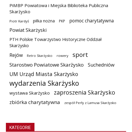
PiMBP Powiatowa i Miejska Biblioteka Publiczna
Skarżysko
pomoc charytatywna
piłka nożna
PKP
Piotr Kardyś
Powiat Skarżyski
PTH Polskie Towarzystwo Historyczne Oddział
Skarżysko
sport
Rejów
Retro Skarżysko
rowery
Starostwo Powiatowe Skarżysko
Suchedniów
UM Urząd Miasta Skarżysko
wydarzenia Skarżysko
zaproszenia Skarżysko
wystawa Skarżysko
zbiórka charytatywna
zespół Perły z Lamusa Skarżysko
KATEGORIE