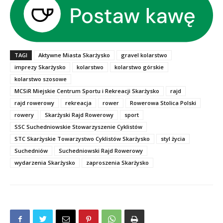
TAGI
Aktywne Miasta Skarżysko
gravel kolarstwo
imprezy Skarżysko
kolarstwo
kolarstwo górskie
kolarstwo szosowe
MCSiR Miejskie Centrum Sportu i Rekreacji Skarżysko
rajd
rajd rowerowy
rekreacja
rower
Rowerowa Stolica Polski
rowery
Skarżyski Rajd Rowerowy
sport
SSC Suchedniowskie Stowarzyszenie Cyklistów
STC Skarżyskie Towarzystwo Cyklistów Skarżysko
styl życia
Suchedniów
Suchedniowski Rajd Rowerowy
wydarzenia Skarżysko
zaproszenia Skarżysko