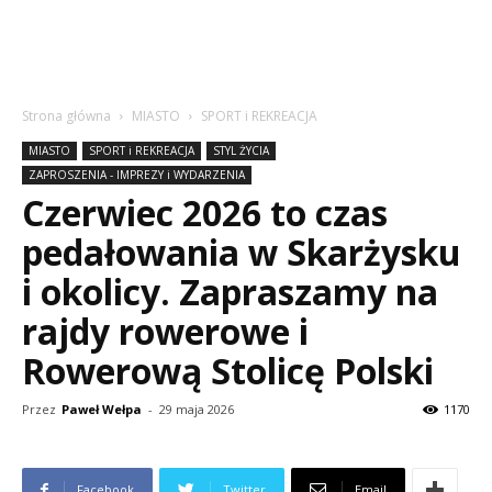
Strona główna
MIASTO
SPORT i REKREACJA
MIASTO
SPORT i REKREACJA
STYL ŻYCIA
ZAPROSZENIA - IMPREZY i WYDARZENIA
Czerwiec 2026 to czas
pedałowania w Skarżysku
i okolicy. Zapraszamy na
rajdy rowerowe i
Rowerową Stolicę Polski
Przez
Paweł Wełpa
-
29 maja 2026
1170
Facebook
Twitter
Email