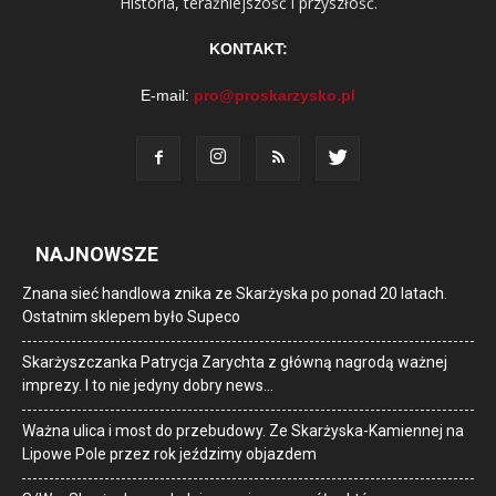
Historia, teraźniejszość i przyszłość.
KONTAKT:
E-mail:
pro@proskarzysko.pl
NAJNOWSZE
Znana sieć handlowa znika ze Skarżyska po ponad 20 latach.
Ostatnim sklepem było Supeco
Skarżyszczanka Patrycja Zarychta z główną nagrodą ważnej
imprezy. I to nie jedyny dobry news…
Ważna ulica i most do przebudowy. Ze Skarżyska-Kamiennej na
Lipowe Pole przez rok jeździmy objazdem