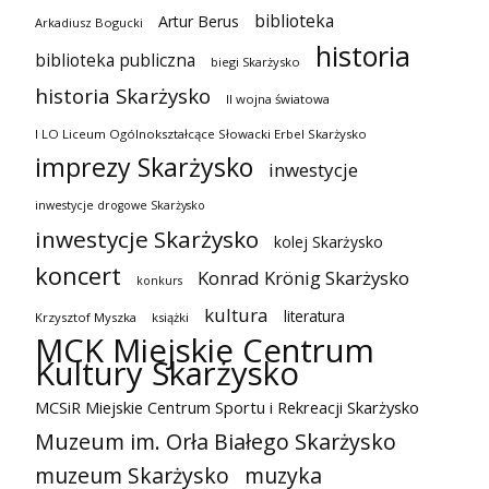
biblioteka
Artur Berus
Arkadiusz Bogucki
historia
biblioteka publiczna
biegi Skarżysko
historia Skarżysko
II wojna światowa
I LO Liceum Ogólnokształcące Słowacki Erbel Skarżysko
imprezy Skarżysko
inwestycje
inwestycje drogowe Skarżysko
inwestycje Skarżysko
kolej Skarżysko
koncert
Konrad Krönig Skarżysko
konkurs
kultura
literatura
Krzysztof Myszka
książki
MCK Miejskie Centrum
Kultury Skarżysko
MCSiR Miejskie Centrum Sportu i Rekreacji Skarżysko
Muzeum im. Orła Białego Skarżysko
muzeum Skarżysko
muzyka