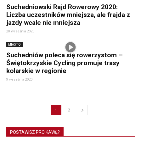
Suchedniowski Rajd Rowerowy 2020:
Liczba uczestników mniejsza, ale frajda z
jazdy wcale nie mniejsza
20 września 2020
MIASTO
Suchedniów poleca się rowerzystom –
Świętokrzyskie Cycling promuje trasy
kolarskie w regionie
9 września 2020
1
2
POSTAWISZ PRO KAWĘ?