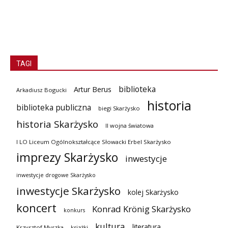
TAGI
biblioteka
Artur Berus
Arkadiusz Bogucki
historia
biblioteka publiczna
biegi Skarżysko
historia Skarżysko
II wojna światowa
I LO Liceum Ogólnokształcące Słowacki Erbel Skarżysko
imprezy Skarżysko
inwestycje
inwestycje drogowe Skarżysko
inwestycje Skarżysko
kolej Skarżysko
koncert
Konrad Krönig Skarżysko
konkurs
kultura
literatura
Krzysztof Myszka
książki