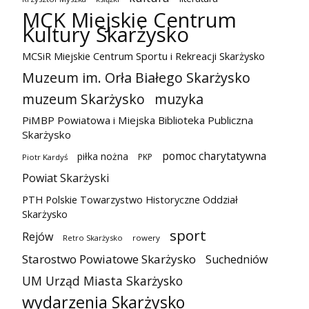
MCK Miejskie Centrum
Kultury Skarżysko
MCSiR Miejskie Centrum Sportu i Rekreacji Skarżysko
Muzeum im. Orła Białego Skarżysko
muzeum Skarżysko
muzyka
PiMBP Powiatowa i Miejska Biblioteka Publiczna
Skarżysko
pomoc charytatywna
piłka nożna
PKP
Piotr Kardyś
Powiat Skarżyski
PTH Polskie Towarzystwo Historyczne Oddział
Skarżysko
sport
Rejów
Retro Skarżysko
rowery
Starostwo Powiatowe Skarżysko
Suchedniów
UM Urząd Miasta Skarżysko
wydarzenia Skarżysko