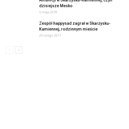
Amunicji w Skarżysku-Kamiennej, czyli
dzisiejsze Mesko
5 maja 2018
Zespół happysad zagrał w Skarżysku-
Kamiennej, rodzinnym mieście
26 lutego 2017