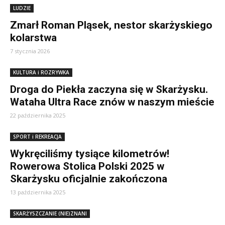
LUDZIE
Zmarł Roman Pląsek, nestor skarżyskiego
kolarstwa
7 stycznia 2026
KULTURA i ROZRYWKA
Droga do Piekła zaczyna się w Skarżysku.
Wataha Ultra Race znów w naszym mieście
22 października 2025
SPORT i REKREACJA
Wykręciliśmy tysiące kilometrów!
Rowerowa Stolica Polski 2025 w
Skarżysku oficjalnie zakończona
13 października 2025
SKARŻYSZCZANIE (NIE)ZNANI