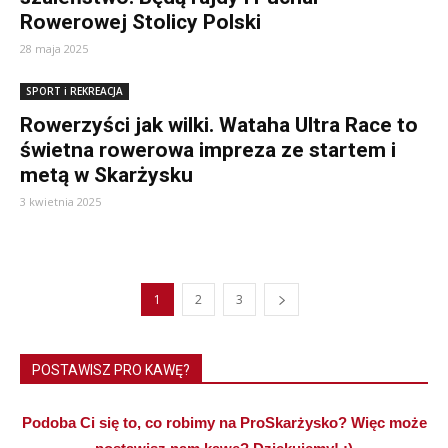
Rowerowej Stolicy Polski
28 maja 2025
SPORT i REKREACJA
Rowerzyści jak wilki. Wataha Ultra Race to
świetna rowerowa impreza ze startem i
metą w Skarżysku
3 kwietnia 2025
1
2
3
POSTAWISZ PRO KAWĘ?
Podoba Ci się to, co robimy na ProSkarżysko? Więc może