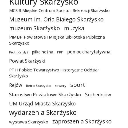
Kultury Skarżysko
MCSiR Miejskie Centrum Sportu i Rekreacji Skarżysko
Muzeum im. Orła Białego Skarżysko
muzeum Skarżysko
muzyka
PiMBP Powiatowa i Miejska Biblioteka Publiczna
Skarżysko
pomoc charytatywna
piłka nożna
PKP
Piotr Kardyś
Powiat Skarżyski
PTH Polskie Towarzystwo Historyczne Oddział
Skarżysko
sport
Rejów
Retro Skarżysko
rowery
Starostwo Powiatowe Skarżysko
Suchedniów
UM Urząd Miasta Skarżysko
wydarzenia Skarżysko
zaproszenia Skarżysko
wystawa Skarżysko