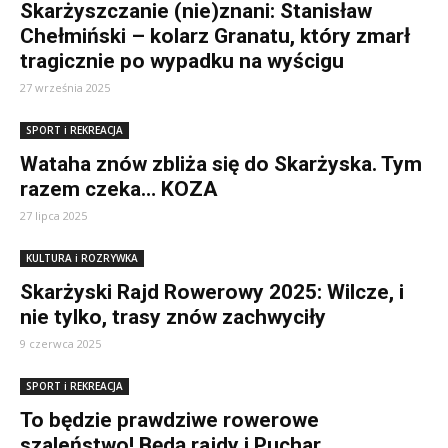
Skarżyszczanie (nie)znani: Stanisław
Chełmiński – kolarz Granatu, który zmarł
tragicznie po wypadku na wyścigu
27 września 2025
SPORT i REKREACJA
Wataha znów zbliża się do Skarżyska. Tym
razem czeka… KOZA
27 lipca 2025
KULTURA i ROZRYWKA
Skarżyski Rajd Rowerowy 2025: Wilcze, i
nie tylko, trasy znów zachwyciły
9 czerwca 2025
SPORT i REKREACJA
To będzie prawdziwe rowerowe
szaleństwo! Będą rajdy i Puchar