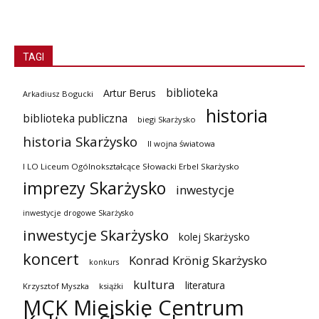
TAGI
biblioteka
Artur Berus
Arkadiusz Bogucki
historia
biblioteka publiczna
biegi Skarżysko
historia Skarżysko
II wojna światowa
I LO Liceum Ogólnokształcące Słowacki Erbel Skarżysko
imprezy Skarżysko
inwestycje
inwestycje drogowe Skarżysko
inwestycje Skarżysko
kolej Skarżysko
koncert
Konrad Krönig Skarżysko
konkurs
kultura
literatura
Krzysztof Myszka
książki
MCK Miejskie Centrum