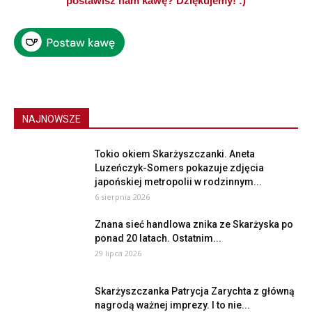
postawisz nam kawę? Dziękujemy! :)
NAJNOWSZE
Tokio okiem Skarżyszczanki. Aneta
Luzeńczyk-Somers pokazuje zdjęcia
japońskiej metropolii w rodzinnym...
6 sierpnia 2026
Znana sieć handlowa znika ze Skarżyska po
ponad 20 latach. Ostatnim...
29 lipca 2026
Skarżyszczanka Patrycja Zarychta z główną
nagrodą ważnej imprezy. I to nie...