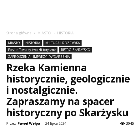
Strona główna
MIASTO
HISTORIA
MIASTO
HISTORIA
KULTURA i ROZRYWKA
Polskie Towarzystwo Historyczne
RETRO SKARŻYSKO
ZAPROSZENIA - IMPREZY i WYDARZENIA
Rzeka Kamienna
historycznie, geologicznie
i nostalgicznie.
Zapraszamy na spacer
historyczny po Skarżysku
Przez
Paweł Wełpa
-
24 lipca 2024
3045