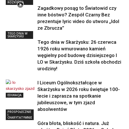
ROZRYWKA
Zagadkowy posąg to Światowid czy
inne bóstwo? Zespół Czarny Bez
prezentuje lyric video do utworu „Idol
ze Zbrucza”
TEGO DNIA W
SKARŻYSKU
Tego dnia w Skarżysku: 26 czerwca
1926 roku wmurowano kamień
węgielny pod budowę dzisiejszego I
LO w Skarżysku. Dziś szkoła obchodzi
urodziny!
I Liceum Ogólnokształcące w
Skarżysku w 2026 roku świętuje 100-
EDUKACJA
lecie i zaprasza na spotkanie
jubileuszowe, w tym zjazd
absolwentów
PROSPOŁECZNIE
i
CHARYTATYWNIE
Góra błota, bliskość i natura. Już