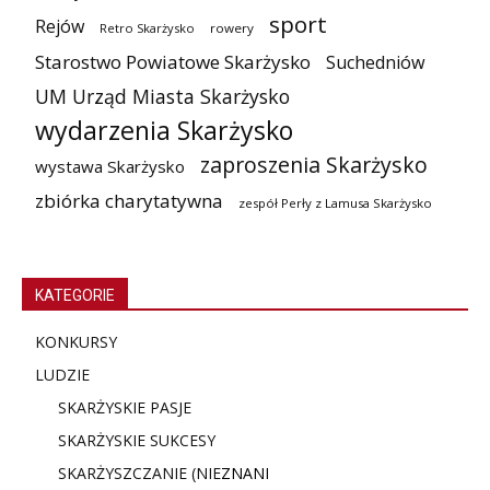
sport
Rejów
Retro Skarżysko
rowery
Starostwo Powiatowe Skarżysko
Suchedniów
UM Urząd Miasta Skarżysko
wydarzenia Skarżysko
zaproszenia Skarżysko
wystawa Skarżysko
zbiórka charytatywna
zespół Perły z Lamusa Skarżysko
KATEGORIE
KONKURSY
LUDZIE
SKARŻYSKIE PASJE
SKARŻYSKIE SUKCESY
SKARŻYSZCZANIE (NIE
ZNANI