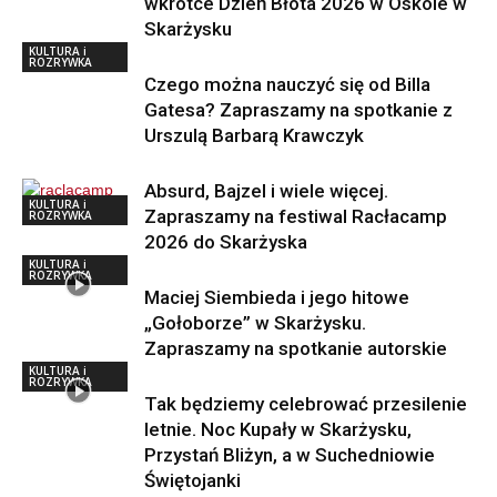
wkrótce Dzień Błota 2026 w Oskole w
Skarżysku
KULTURA i
ROZRYWKA
Czego można nauczyć się od Billa
Gatesa? Zapraszamy na spotkanie z
Urszulą Barbarą Krawczyk
Absurd, Bajzel i wiele więcej.
KULTURA i
Zapraszamy na festiwal Racłacamp
ROZRYWKA
2026 do Skarżyska
KULTURA i
ROZRYWKA
Maciej Siembieda i jego hitowe
„Gołoborze” w Skarżysku.
Zapraszamy na spotkanie autorskie
KULTURA i
ROZRYWKA
Tak będziemy celebrować przesilenie
letnie. Noc Kupały w Skarżysku,
Przystań Bliżyn, a w Suchedniowie
Świętojanki