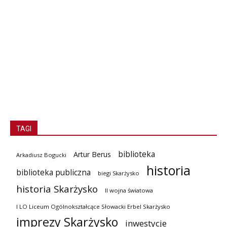
TAGI
biblioteka
Artur Berus
Arkadiusz Bogucki
historia
biblioteka publiczna
biegi Skarżysko
historia Skarżysko
II wojna światowa
I LO Liceum Ogólnokształcące Słowacki Erbel Skarżysko
imprezy Skarżysko
inwestycje