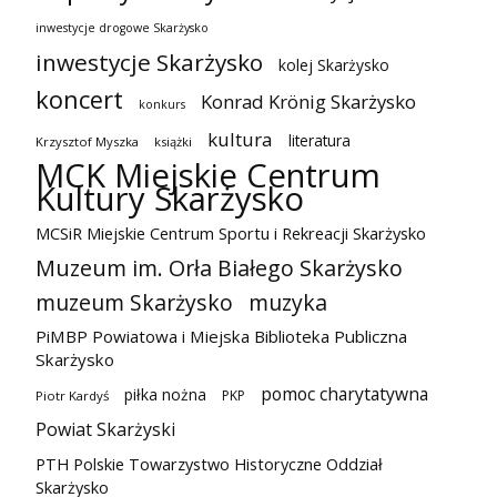
inwestycje drogowe Skarżysko
inwestycje Skarżysko
kolej Skarżysko
koncert
Konrad Krönig Skarżysko
konkurs
kultura
literatura
Krzysztof Myszka
książki
MCK Miejskie Centrum
Kultury Skarżysko
MCSiR Miejskie Centrum Sportu i Rekreacji Skarżysko
Muzeum im. Orła Białego Skarżysko
muzeum Skarżysko
muzyka
PiMBP Powiatowa i Miejska Biblioteka Publiczna
Skarżysko
pomoc charytatywna
piłka nożna
PKP
Piotr Kardyś
Powiat Skarżyski
PTH Polskie Towarzystwo Historyczne Oddział
Skarżysko