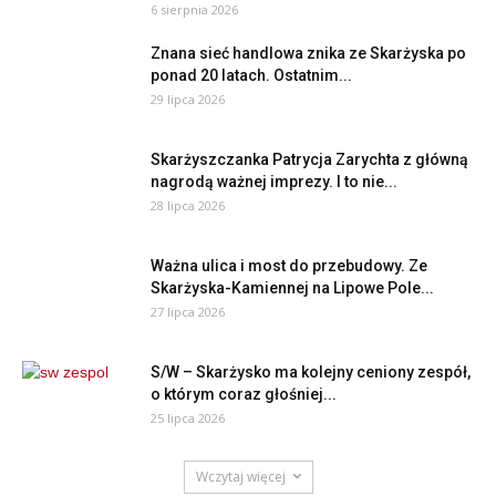
6 sierpnia 2026
Znana sieć handlowa znika ze Skarżyska po
ponad 20 latach. Ostatnim...
29 lipca 2026
Skarżyszczanka Patrycja Zarychta z główną
nagrodą ważnej imprezy. I to nie...
28 lipca 2026
Ważna ulica i most do przebudowy. Ze
Skarżyska-Kamiennej na Lipowe Pole...
27 lipca 2026
S/W – Skarżysko ma kolejny ceniony zespół,
o którym coraz głośniej...
25 lipca 2026
Wczytaj więcej