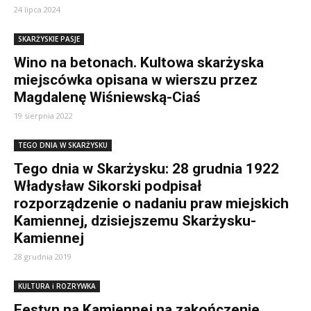
24 lipca 2024
SKARŻYSKIE PASJE
Wino na betonach. Kultowa skarżyska
miejscówka opisana w wierszu przez
Magdalenę Wiśniewską-Ciaś
19 sierpnia 2022
TEGO DNIA W SKARŻYSKU
Tego dnia w Skarżysku: 28 grudnia 1922
Władysław Sikorski podpisał
rozporządzenie o nadaniu praw miejskich
Kamiennej, dzisiejszemu Skarżysku-
Kamiennej
28 grudnia 2019
KULTURA i ROZRYWKA
Festyn na Kamiennej na zakończenie