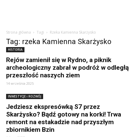
Strona główna
Tagi
Rzeka Kamienna Skarżysko
Tag: rzeka Kamienna Skarżysko
HISTORIA
Rejów zamienił się w Rydno, a piknik
archeologiczny zabrał w podróż w odległą
przeszłość naszych ziem
14 września 2025
INWESTYCJE i ROZWÓJ
Jedziesz ekspresówką S7 przez
Skarżysko? Bądź gotowy na korki! Trwa
remont na estakadzie nad przyszłym
zbiornikiem Bzin