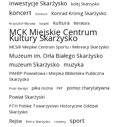
inwestycje Skarżysko
kolej Skarżysko
koncert
Konrad Krönig Skarżysko
konkurs
kultura
literatura
Krzysztof Myszka
książki
MCK Miejskie Centrum
Kultury Skarżysko
MCSiR Miejskie Centrum Sportu i Rekreacji Skarżysko
Muzeum im. Orła Białego Skarżysko
muzeum Skarżysko
muzyka
PiMBP Powiatowa i Miejska Biblioteka Publiczna
Skarżysko
pomoc charytatywna
piłka nożna
PKP
Piotr Kardyś
Powiat Skarżyski
PTH Polskie Towarzystwo Historyczne Oddział
Skarżysko
sport
Rejów
Retro Skarżysko
rowery