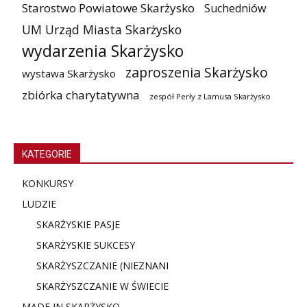
Starostwo Powiatowe Skarżysko
Suchedniów
UM Urząd Miasta Skarżysko
wydarzenia Skarżysko
zaproszenia Skarżysko
wystawa Skarżysko
zbiórka charytatywna
zespół Perły z Lamusa Skarżysko
KATEGORIE
KONKURSY
LUDZIE
SKARŻYSKIE PASJE
SKARŻYSKIE SUKCESY
SKARŻYSZCZANIE (NIE
ZNANI
SKARŻYSZCZANIE W ŚWIECIE
MADE IN SKARŻYSKO