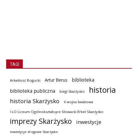
TAGI
biblioteka
Artur Berus
Arkadiusz Bogucki
historia
biblioteka publiczna
biegi Skarżysko
historia Skarżysko
II wojna światowa
I LO Liceum Ogólnokształcące Słowacki Erbel Skarżysko
imprezy Skarżysko
inwestycje
inwestycje drogowe Skarżysko