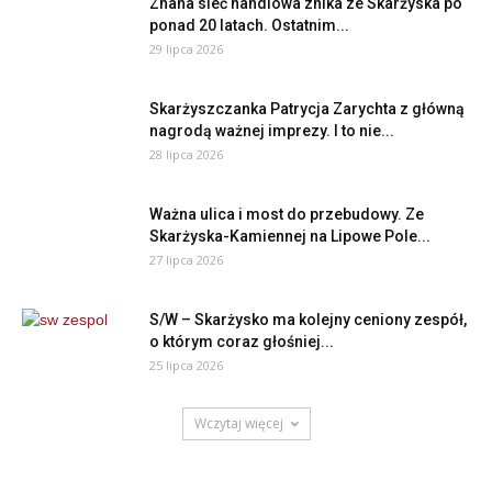
Znana sieć handlowa znika ze Skarżyska po
ponad 20 latach. Ostatnim...
29 lipca 2026
Skarżyszczanka Patrycja Zarychta z główną
nagrodą ważnej imprezy. I to nie...
28 lipca 2026
Ważna ulica i most do przebudowy. Ze
Skarżyska-Kamiennej na Lipowe Pole...
27 lipca 2026
S/W – Skarżysko ma kolejny ceniony zespół,
o którym coraz głośniej...
25 lipca 2026
Wczytaj więcej