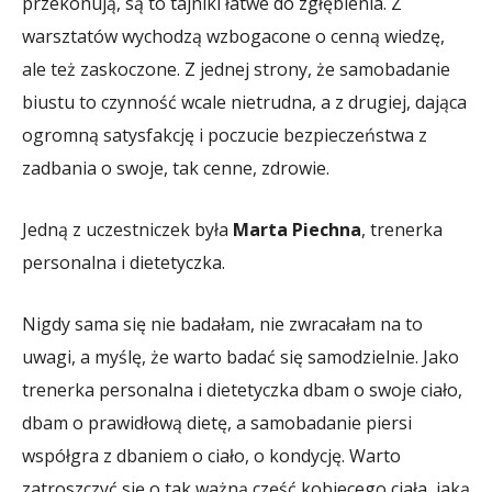
przekonują, są to tajniki łatwe do zgłębienia. Z
warsztatów wychodzą wzbogacone o cenną wiedzę,
ale też zaskoczone. Z jednej strony, że samobadanie
biustu to czynność wcale nietrudna, a z drugiej, dająca
ogromną satysfakcję i poczucie bezpieczeństwa z
zadbania o swoje, tak cenne, zdrowie.
Jedną z uczestniczek była
Marta Piechna
, trenerka
personalna i dietetyczka.
Nigdy sama się nie badałam, nie zwracałam na to
uwagi, a myślę, że warto badać się samodzielnie. Jako
trenerka personalna i dietetyczka dbam o swoje ciało,
dbam o prawidłową dietę, a samobadanie piersi
współgra z dbaniem o ciało, o kondycję. Warto
zatroszczyć się o tak ważną część kobiecego ciała, jaką