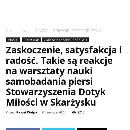
Strona główna
MIASTO
ZDROWIE i BEZPIECZEŃSTWO
MIASTO
POLECANE
ZDROWIE i BEZPIECZEŃSTWO
Zaskoczenie, satysfakcja i
radość. Takie są reakcje
na warsztaty nauki
samobadania piersi
Stowarzyszenia Dotyk
Miłości w Skarżysku
Przez
Paweł Wełpa
-
8 czerwca 2023
2217