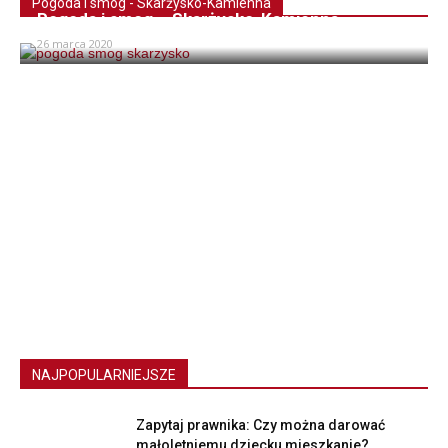
Pogoda i smog - Skarżysko-Kamienna
Pogoda i smog – Skarżysko-Kamienna
26 marca 2020
NAJPOPULARNIEJSZE
Zapytaj prawnika: Czy można darować
małoletniemu dziecku mieszkanie?