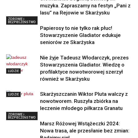
muzyka. Zapraszamy na festyn „Pani z
lasu” na Rejowie w Skarżysku
ZDROWIE i
BEZPIECZEŃSTWO
Papierosy to nie tylko rak płuc!
Stowarzyszenie Gladiator edukuje
seniorów ze Skarżyska
Nie żyje Tadeusz Włodarczyk, prezes
Stowarzyszenia Gladiator. Wiedzę o
LUDZIE
profilaktyce nowotworowej szerzył
również w Skarżysku
Skarżyszczanin Wiktor Pluta walczy z
LUDZIE
nowotworem. Ruszyła zbiórka na
leczenie młodego piłkarza Granatu
ZDROWIE i
BEZPIECZEŃSTWO
Marsz Różowej Wstążeczki 2024:
Nowa trasa, ale przesłanie bez zmian:
Badajmy się!