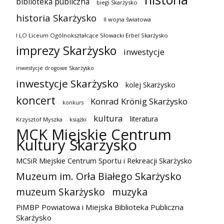
biblioteka publiczna
biegi Skarżysko
historia Skarżysko
II wojna światowa
I LO Liceum Ogólnokształcące Słowacki Erbel Skarżysko
imprezy Skarżysko
inwestycje
inwestycje drogowe Skarżysko
inwestycje Skarżysko
kolej Skarżysko
koncert
Konrad Krönig Skarżysko
konkurs
kultura
literatura
Krzysztof Myszka
książki
MCK Miejskie Centrum
Kultury Skarżysko
MCSiR Miejskie Centrum Sportu i Rekreacji Skarżysko
Muzeum im. Orła Białego Skarżysko
muzeum Skarżysko
muzyka
PiMBP Powiatowa i Miejska Biblioteka Publiczna
Skarżysko