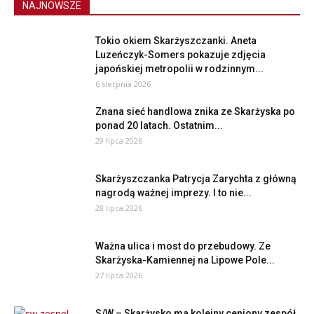
NAJNOWSZE
Tokio okiem Skarżyszczanki. Aneta
Luzeńczyk-Somers pokazuje zdjęcia
japońskiej metropolii w rodzinnym...
6 sierpnia 2026
Znana sieć handlowa znika ze Skarżyska po
ponad 20 latach. Ostatnim...
29 lipca 2026
Skarżyszczanka Patrycja Zarychta z główną
nagrodą ważnej imprezy. I to nie...
28 lipca 2026
Ważna ulica i most do przebudowy. Ze
Skarżyska-Kamiennej na Lipowe Pole...
27 lipca 2026
S/W – Skarżysko ma kolejny ceniony zespół,