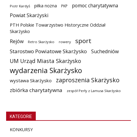
pomoc charytatywna
piłka nożna
PKP
Piotr Kardyś
Powiat Skarżyski
PTH Polskie Towarzystwo Historyczne Oddział
Skarżysko
sport
Rejów
Retro Skarżysko
rowery
Starostwo Powiatowe Skarżysko
Suchedniów
UM Urząd Miasta Skarżysko
wydarzenia Skarżysko
zaproszenia Skarżysko
wystawa Skarżysko
zbiórka charytatywna
zespół Perły z Lamusa Skarżysko
KATEGORIE
KONKURSY