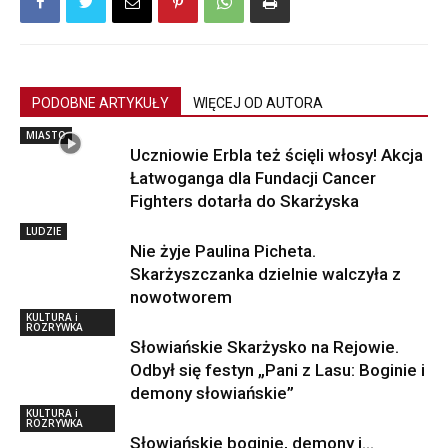
PODOBNE ARTYKUŁY
WIĘCEJ OD AUTORA
MIASTO
Uczniowie Erbla też ścięli włosy! Akcja
Łatwoganga dla Fundacji Cancer
Fighters dotarła do Skarżyska
LUDZIE
Nie żyje Paulina Picheta.
Skarżyszczanka dzielnie walczyła z
nowotworem
KULTURA i
ROZRYWKA
Słowiańskie Skarżysko na Rejowie.
Odbył się festyn „Pani z Lasu: Boginie i
demony słowiańskie”
KULTURA i
ROZRYWKA
Słowiańskie boginie, demony i…