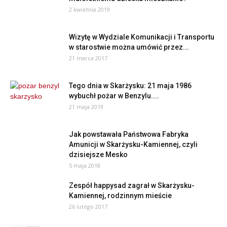
2 kwietnia 2019
Wizytę w Wydziale Komunikacji i Transportu
w starostwie można umówić przez...
21 marca 2017
Tego dnia w Skarżysku: 21 maja 1986
wybuchł pożar w Benzylu....
21 maja 2019
Jak powstawała Państwowa Fabryka
Amunicji w Skarżysku-Kamiennej, czyli
dzisiejsze Mesko
5 maja 2018
Zespół happysad zagrał w Skarżysku-
Kamiennej, rodzinnym mieście
26 lutego 2017