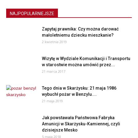
NAJPOPULARNIEJSZE
Zapytaj prawnika: Czy można darować
małoletniemu dziecku mieszkanie?
2 kwietnia 2019
Wizytę w Wydziale Komunikacji i Transportu
w starostwie można umówić przez...
21 marca 2017
Tego dnia w Skarżysku: 21 maja 1986
wybuchł pożar w Benzylu....
21 maja 2019
Jak powstawała Państwowa Fabryka
Amunicji w Skarżysku-Kamiennej, czyli
dzisiejsze Mesko
5 maja 2018