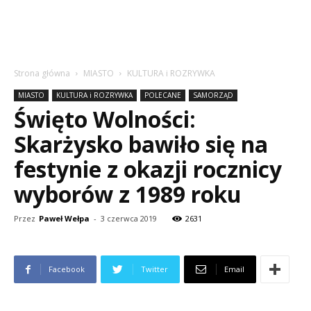
Strona główna
MIASTO
KULTURA i ROZRYWKA
MIASTO
KULTURA i ROZRYWKA
POLECANE
SAMORZĄD
Święto Wolności:
Skarżysko bawiło się na
festynie z okazji rocznicy
wyborów z 1989 roku
Przez
Paweł Wełpa
-
3 czerwca 2019
2631
Facebook
Twitter
Email