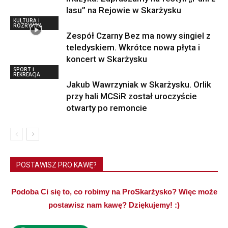
lasu” na Rejowie w Skarżysku
KULTURA i
ROZRYWKA
Zespół Czarny Bez ma nowy singiel z
teledyskiem. Wkrótce nowa płyta i
koncert w Skarżysku
SPORT i
REKREACJA
Jakub Wawrzyniak w Skarżysku. Orlik
przy hali MCSiR został uroczyście
otwarty po remoncie
POSTAWISZ PRO KAWĘ?
Podoba Ci się to, co robimy na ProSkarżysko? Więc może
postawisz nam kawę? Dziękujemy! :)