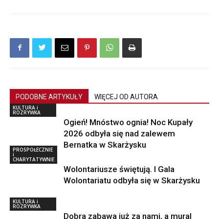
PODOBNE ARTYKUŁY
WIĘCEJ OD AUTORA
KULTURA i
ROZRYWKA
Ogień! Mnóstwo ognia! Noc Kupały
2026 odbyła się nad zalewem
Bernatka w Skarżysku
PROSPOŁECZNIE
i
CHARYTATYWNIE
Wolontariusze świętują. I Gala
Wolontariatu odbyła się w Skarżysku
KULTURA i
ROZRYWKA
Dobra zabawa już za nami, a mural