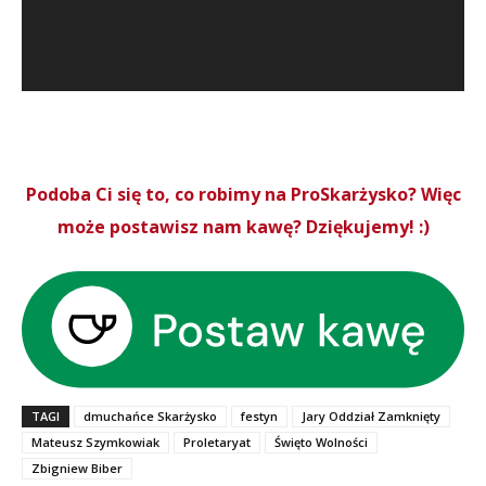
Podoba Ci się to, co robimy na ProSkarżysko? Więc
może postawisz nam kawę? Dziękujemy! :)
TAGI
dmuchańce Skarżysko
festyn
Jary Oddział Zamknięty
Mateusz Szymkowiak
Proletaryat
Święto Wolności
Zbigniew Biber