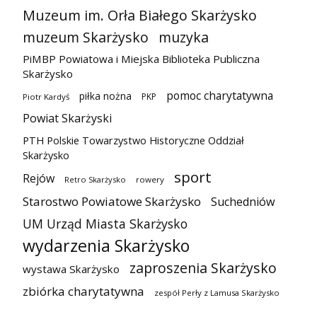
Muzeum im. Orła Białego Skarżysko
muzeum Skarżysko
muzyka
PiMBP Powiatowa i Miejska Biblioteka Publiczna
Skarżysko
pomoc charytatywna
piłka nożna
PKP
Piotr Kardyś
Powiat Skarżyski
PTH Polskie Towarzystwo Historyczne Oddział
Skarżysko
sport
Rejów
Retro Skarżysko
rowery
Starostwo Powiatowe Skarżysko
Suchedniów
UM Urząd Miasta Skarżysko
wydarzenia Skarżysko
zaproszenia Skarżysko
wystawa Skarżysko
zbiórka charytatywna
zespół Perły z Lamusa Skarżysko