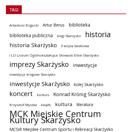
TAGI
biblioteka
Artur Berus
Arkadiusz Bogucki
historia
biblioteka publiczna
biegi Skarżysko
historia Skarżysko
II wojna światowa
I LO Liceum Ogólnokształcące Słowacki Erbel Skarżysko
imprezy Skarżysko
inwestycje
inwestycje drogowe Skarżysko
inwestycje Skarżysko
kolej Skarżysko
koncert
Konrad Krönig Skarżysko
konkurs
kultura
literatura
Krzysztof Myszka
książki
MCK Miejskie Centrum
Kultury Skarżysko
MCSiR Miejskie Centrum Sportu i Rekreacji Skarżysko