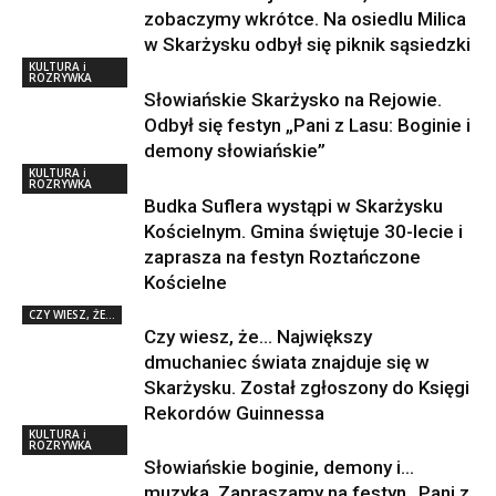
zobaczymy wkrótce. Na osiedlu Milica
w Skarżysku odbył się piknik sąsiedzki
KULTURA i
ROZRYWKA
Słowiańskie Skarżysko na Rejowie.
Odbył się festyn „Pani z Lasu: Boginie i
demony słowiańskie”
KULTURA i
ROZRYWKA
Budka Suflera wystąpi w Skarżysku
Kościelnym. Gmina świętuje 30-lecie i
zaprasza na festyn Roztańczone
Kościelne
CZY WIESZ, ŻE...
Czy wiesz, że… Największy
dmuchaniec świata znajduje się w
Skarżysku. Został zgłoszony do Księgi
Rekordów Guinnessa
KULTURA i
ROZRYWKA
Słowiańskie boginie, demony i…
muzyka. Zapraszamy na festyn „Pani z