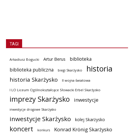
TAGI
biblioteka
Artur Berus
Arkadiusz Bogucki
historia
biblioteka publiczna
biegi Skarżysko
historia Skarżysko
II wojna światowa
I LO Liceum Ogólnokształcące Słowacki Erbel Skarżysko
imprezy Skarżysko
inwestycje
inwestycje drogowe Skarżysko
inwestycje Skarżysko
kolej Skarżysko
koncert
Konrad Krönig Skarżysko
konkurs