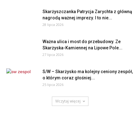
Skarżyszczanka Patrycja Zarychta z główną
nagrodą ważnej imprezy. I to nie...
28 lipca 2026
Ważna ulica i most do przebudowy. Ze
Skarżyska-Kamiennej na Lipowe Pole...
27 lipca 2026
S/W – Skarżysko ma kolejny ceniony zespół,
o którym coraz głośniej...
25 lipca 2026
Wczytaj więcej