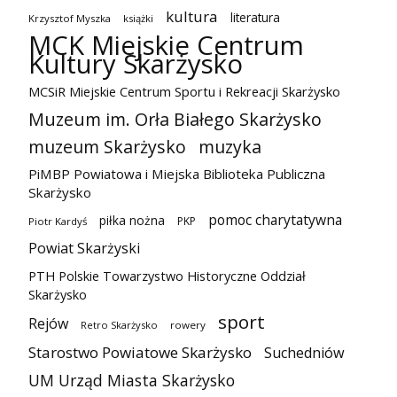
kultura
literatura
Krzysztof Myszka
książki
MCK Miejskie Centrum
Kultury Skarżysko
MCSiR Miejskie Centrum Sportu i Rekreacji Skarżysko
Muzeum im. Orła Białego Skarżysko
muzeum Skarżysko
muzyka
PiMBP Powiatowa i Miejska Biblioteka Publiczna
Skarżysko
pomoc charytatywna
piłka nożna
PKP
Piotr Kardyś
Powiat Skarżyski
PTH Polskie Towarzystwo Historyczne Oddział
Skarżysko
sport
Rejów
Retro Skarżysko
rowery
Starostwo Powiatowe Skarżysko
Suchedniów
UM Urząd Miasta Skarżysko