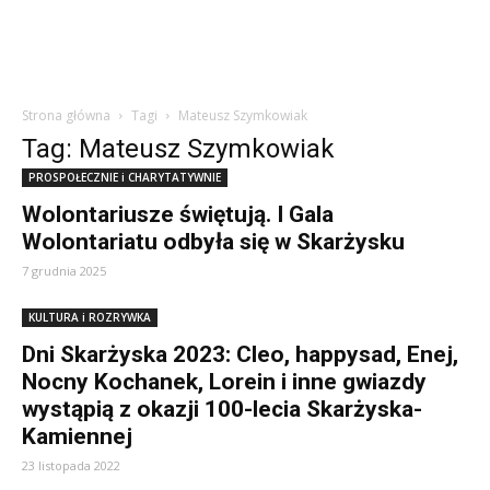
Strona główna
Tagi
Mateusz Szymkowiak
Tag: Mateusz Szymkowiak
PROSPOŁECZNIE i CHARYTATYWNIE
Wolontariusze świętują. I Gala
Wolontariatu odbyła się w Skarżysku
7 grudnia 2025
KULTURA i ROZRYWKA
Dni Skarżyska 2023: Cleo, happysad, Enej,
Nocny Kochanek, Lorein i inne gwiazdy
wystąpią z okazji 100-lecia Skarżyska-
Kamiennej
23 listopada 2022