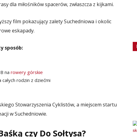
rasy dla miłośników spacerów, zwłaszcza z kijkami.
szy film pokazujący zalety Suchedniowa i okolic
erowe eskapady.
y sposób:
TB na
rowery górskie
 całych rodzin z dziećmi
kiego Stowarzyszenia Cyklistów, a miejscem startu
eacji w Suchedniowie.
aśką czy Do Sołtysa?