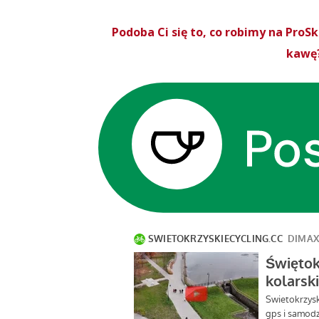
Podoba Ci się to, co robimy na Pro
kawę?