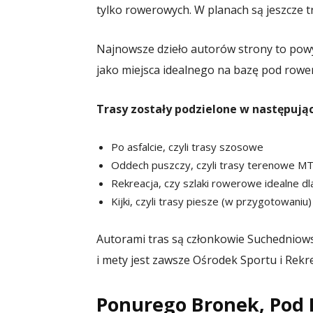
tylko rowerowych. W planach są jeszcze t
Najnowsze dzieło autorów strony to powyż
jako miejsca idealnego na bazę pod row
Trasy zostały podzielone w następując
Po asfalcie, czyli trasy szosowe
Oddech puszczy, czyli trasy terenowe M
Rekreacja, czy szlaki rowerowe idealne dla
Kijki, czyli trasy piesze (w przygotowaniu)
Autorami tras są członkowie Suchedniows
i mety jest zawsze Ośrodek Sportu i Rekr
Ponurego Bronek, Pod B