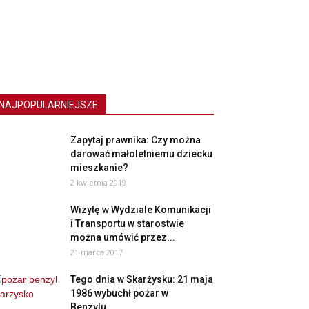
NAJPOPULARNIEJSZE
Zapytaj prawnika: Czy można
darować małoletniemu dziecku
mieszkanie?
2 kwietnia 2019
Wizytę w Wydziale Komunikacji
i Transportu w starostwie
można umówić przez...
21 marca 2017
Tego dnia w Skarżysku: 21 maja
1986 wybuchł pożar w
Benzylu....