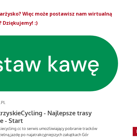
Skarżysko? Więc może postawisz nam wirtualną
 Dziękujemy! :)