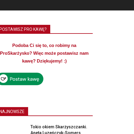
POSTAWISZ PRO KAWĘ?
Podoba Ci się to, co robimy na
ProSkarżysko? Więc może postawisz nam
kawę? Dziękujemy! :)
NAJNOWSZE
Tokio okiem Skarżyszczanki.
Aneta Luzeńczyk-Somers