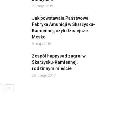
21 maja 2019
Jak powstawała Państwowa
Fabryka Amunicji w Skarżysku-
Kamiennej, czyli dzisiejsze
Mesko
5 maja 2018
Zespół happysad zagrał w
Skarżysku-Kamiennej,
rodzinnym mieście
26 lutego 2017