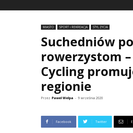
MIASTO
SPORT i REKREACJA
STYL ŻYCIA
Suchedniów pol
rowerzystom –
Cycling promuj
regionie
Przez
Paweł Wełpa
-
9 września 2020
Facebook
Twitter
E