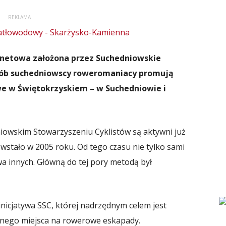
REKLAMA
ernetowa założona przez Suchedniowskie
sób suchedniowscy roweromaniacy promują
we w Świętokrzyskiem – w Suchedniowie i
iowskim Stowarzyszeniu Cyklistów są aktywni już
wstało w 2005 roku. Od tego czasu nie tylko sami
wa innych. Główną do tej pory metodą był
inicjatywa SSC, której nadrzędnym celem jest
tnego miejsca na rowerowe eskapady.