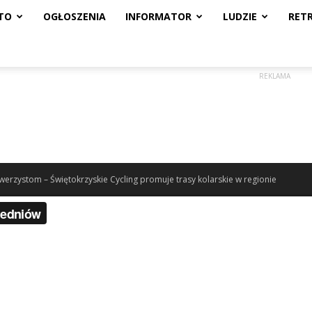
TO
OGŁOSZENIA
INFORMATOR
LUDZIE
RET
REKLAMA
erzystom – Świętokrzyskie Cycling promuje trasy kolarskie w regionie