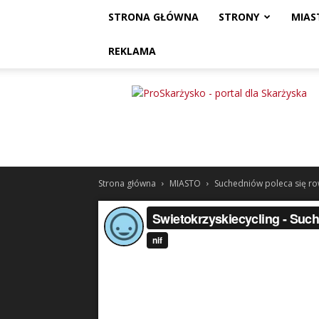
STRONA GŁÓWNA
STRONY
MIAS
REKLAMA
ProSkarżysko
Strona główna
MIASTO
Suchedniów poleca się row