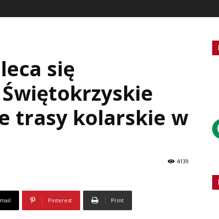
eca się
 Świętokrzyskie
e trasy kolarskie w
4139
mail
Pinterest
Print