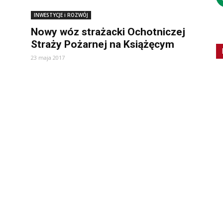
INWESTYCJE i ROZWÓJ
Nowy wóz strażacki Ochotniczej
Straży Pożarnej na Książęcym
23 maja 2017