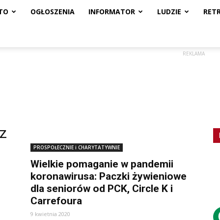
TO
OGŁOSZENIA
INFORMATOR
LUDZIE
RET
REKLAMA
z
PROSPOŁECZNIE i CHARYTATYWNIE
Wielkie pomaganie w pandemii
koronawirusa: Paczki żywieniowe
dla seniorów od PCK, Circle K i
Carrefoura
9 kwietnia 2020