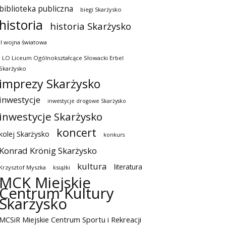
biblioteka publiczna
biegi Skarżysko
historia
historia Skarżysko
II wojna światowa
I LO Liceum Ogólnokształcące Słowacki Erbel
Skarżysko
imprezy Skarżysko
inwestycje
inwestycje drogowe Skarżysko
inwestycje Skarżysko
koncert
kolej Skarżysko
konkurs
Konrad Krönig Skarżysko
kultura
literatura
Krzysztof Myszka
książki
MCK Miejskie
Centrum Kultury
Skarżysko
MCSiR Miejskie Centrum Sportu i Rekreacji