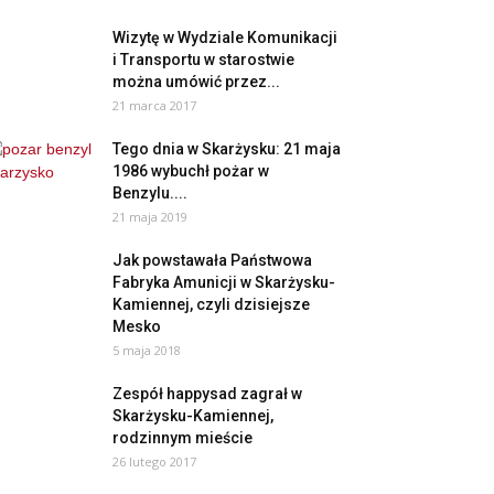
Wizytę w Wydziale Komunikacji
i Transportu w starostwie
można umówić przez...
21 marca 2017
Tego dnia w Skarżysku: 21 maja
1986 wybuchł pożar w
Benzylu....
21 maja 2019
Jak powstawała Państwowa
Fabryka Amunicji w Skarżysku-
Kamiennej, czyli dzisiejsze
Mesko
5 maja 2018
Zespół happysad zagrał w
Skarżysku-Kamiennej,
rodzinnym mieście
26 lutego 2017