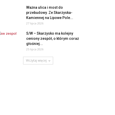
Ważna ulica i most do
przebudowy. Ze Skarżyska-
Kamiennej na Lipowe Pole...
27 lipca 2026
S/W – Skarżysko ma kolejny
ceniony zespół, o którym coraz
głośniej...
25 lipca 2026
Wczytaj więcej