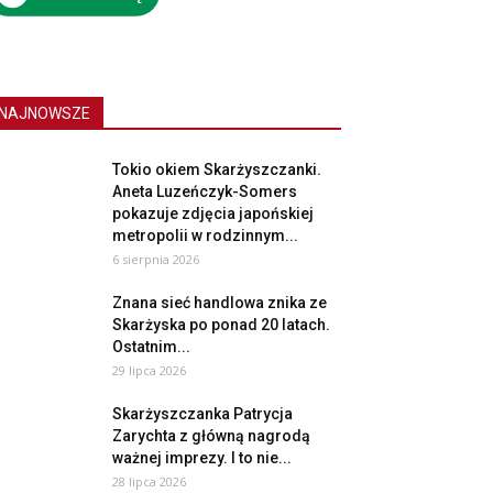
NAJNOWSZE
Tokio okiem Skarżyszczanki.
Aneta Luzeńczyk-Somers
pokazuje zdjęcia japońskiej
metropolii w rodzinnym...
6 sierpnia 2026
Znana sieć handlowa znika ze
Skarżyska po ponad 20 latach.
Ostatnim...
29 lipca 2026
Skarżyszczanka Patrycja
Zarychta z główną nagrodą
ważnej imprezy. I to nie...
28 lipca 2026