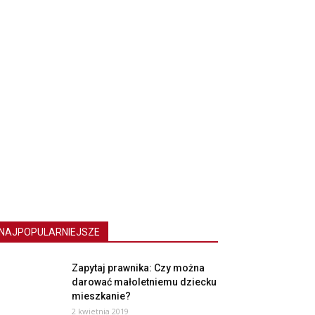
NAJPOPULARNIEJSZE
Zapytaj prawnika: Czy można
darować małoletniemu dziecku
mieszkanie?
2 kwietnia 2019