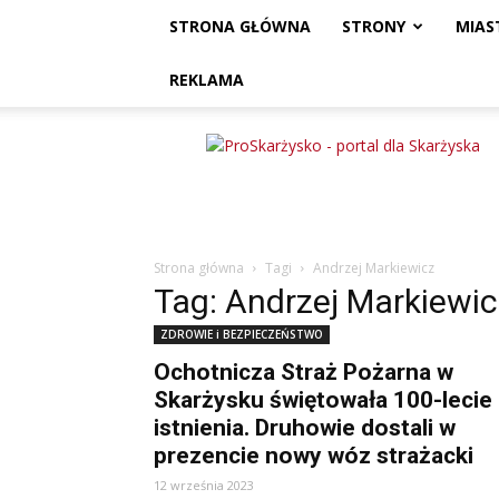
STRONA GŁÓWNA
STRONY
MIAS
REKLAMA
ProSkarżysko
Strona główna
Tagi
Andrzej Markiewicz
Tag: Andrzej Markiewic
ZDROWIE i BEZPIECZEŃSTWO
Ochotnicza Straż Pożarna w
Skarżysku świętowała 100-lecie
istnienia. Druhowie dostali w
prezencie nowy wóz strażacki
12 września 2023