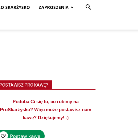
RO SKARŻYSKO
ZAPROSZENIA
POSTAWISZ PRO KAWĘ?
Podoba Ci się to, co robimy na
ProSkarżysko? Więc może postawisz nam
kawę? Dziękujemy! :)